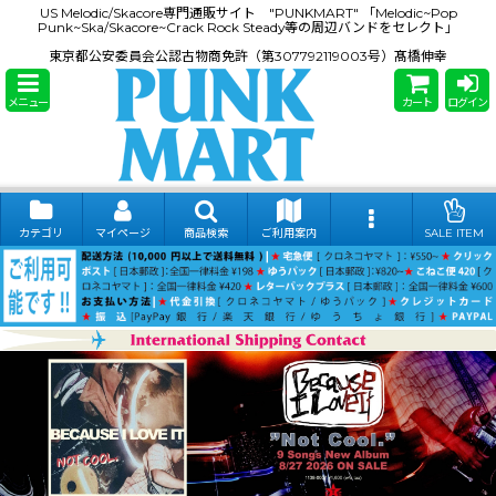
US Melodic/Skacore専門通販サイト "PUNKMART" 「Melodic~Pop
Punk~Ska/Skacore~Crack Rock Steady等の周辺バンドをセレクト」
東京都公安委員会公認古物商免許（第307792119003号）髙橋伸幸
メニュー
カート
ログイン
カテゴリ
マイページ
商品検索
ご利用案内
SALE ITEM