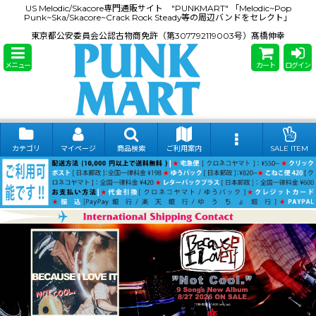
US Melodic/Skacore専門通販サイト "PUNKMART" 「Melodic~Pop
Punk~Ska/Skacore~Crack Rock Steady等の周辺バンドをセレクト」
東京都公安委員会公認古物商免許（第307792119003号）髙橋伸幸
メニュー
カート
ログイン
カテゴリ
マイページ
商品検索
ご利用案内
SALE ITEM