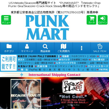
US Melodic/Skacore専門通販サイト "PUNKMART" 「Melodic~Pop
Punk~Ska/Skacore~Crack Rock Steady等の周辺バンドをセレクト」
東京都公安委員会公認古物商免許（第307792119003号）髙橋伸幸
メニュー
カート
ログイン
カテゴリ
マイページ
商品検索
ご利用案内
SALE ITEM