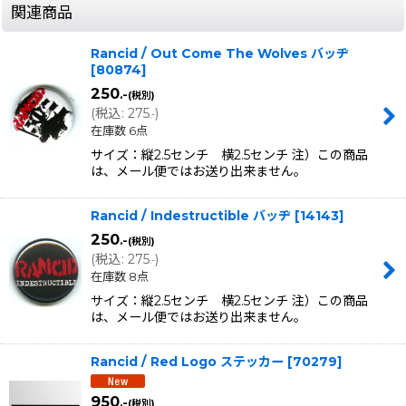
関連商品
Rancid / Out Come The Wolves バッヂ
[
80874
]
250
.-
(税別)
(
税込
:
275
)
.-
在庫数 6点
サイズ：縦2.5センチ 横2.5センチ 注）この商品
は、メール便ではお送り出来ません。
Rancid / Indestructible バッヂ
[
14143
]
250
.-
(税別)
(
税込
:
275
)
.-
在庫数 8点
サイズ：縦2.5センチ 横2.5センチ 注）この商品
は、メール便ではお送り出来ません。
Rancid / Red Logo ステッカー
[
70279
]
950
.-
(税別)