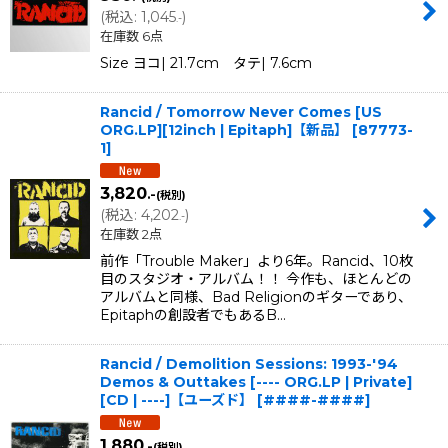
(
税込
:
1,045
)
.-
在庫数 6点
Size ヨコ| 21.7cm タテ| 7.6cm
Rancid / Tomorrow Never Comes [US
ORG.LP][12inch | Epitaph]【新品】
[
87773-
1
]
3,820
.-
(税別)
(
税込
:
4,202
)
.-
在庫数 2点
前作「Trouble Maker」より6年。Rancid、10枚
目のスタジオ・アルバム！！ 今作も、ほとんどの
アルバムと同様、Bad Religionのギターであり、
Epitaphの創設者でもあるB…
Rancid / Demolition Sessions: 1993-'94
Demos & Outtakes [---- ORG.LP | Private]
[CD | ----]【ユーズド】
[
####-####
]
1,880
.-
(税別)