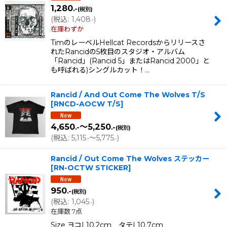
1,280
.-
(税別)
(
税込
:
1,408
)
.-
在庫わずか
TimのレーベルHellcat Recordsからリリースさ
れたRancidの5枚目のスタジオ・アルバム
「Rancid」(Rancid 5」またはRancid 2000」と
も呼ばれる)シングルカット！…
Rancid / And Out Come The Wolves T/S
[
RNCD-AOCW T/S
]
4,650
～5,250
.-
.-
(税別)
(
税込
:
5,115
～5,775
)
.-
.-
Rancid / Out Come The Wolves ステッカー
[
RN-OCTW STICKER
]
950
.-
(税別)
(
税込
:
1,045
)
.-
在庫数 7点
Size ヨコ| 10.2cm タテ| 10.7cm