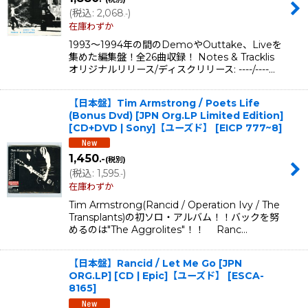
(
税込
:
2,068
)
.-
在庫わずか
1993〜1994年の間のDemoやOuttake、Liveを
集めた編集盤！全26曲収録！ Notes & Tracklis
オリジナルリリース/ディスクリリース: ----/----…
【日本盤】Tim Armstrong / Poets Life
(Bonus Dvd) [JPN Org.LP Limited Edition]
[CD+DVD | Sony]【ユーズド】
[
EICP 777~8
]
1,450
.-
(税別)
(
税込
:
1,595
)
.-
在庫わずか
Tim Armstrong(Rancid / Operation Ivy / The
Transplants)の初ソロ・アルバム！！バックを努
めるのは"The Aggrolites"！！ Ranc…
【日本盤】Rancid / Let Me Go [JPN
ORG.LP] [CD | Epic]【ユーズド】
[
ESCA-
8165
]