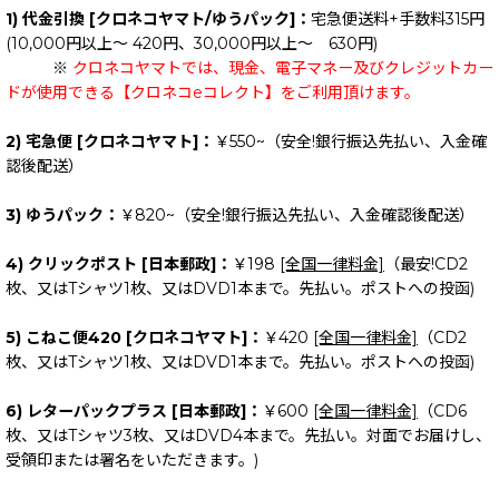
1) 代金引換 [クロネコヤマト/ゆうパック]：
宅急便送料+手数料315円
(10,000円以上～ 420円、30,000円以上～ 630円)
※
クロネコヤマトでは、現金、電子マネー及びクレジットカー
ドが使用できる【クロネコeコレクト】をご利用頂けます。
2) 宅急便 [クロネコヤマト]：
￥550~（安全!銀行振込先払い、入金確
認後配送）
3) ゆうパック：
￥820~（安全!銀行振込先払い、入金確認後配送）
4) クリックポスト [日本郵政]：
￥198
[全国一律料金]
（最安!CD2
枚、又はTシャツ1枚、又はDVD1本まで。先払い。ポストへの投函)
5) こねこ便420 [クロネコヤマト]：
￥420
[全国一律料金]
（CD2
枚、又はTシャツ1枚、又はDVD1本まで。先払い。ポストへの投函)
6) レターパックプラス [日本郵政]：
￥600
[全国一律料金]
（CD6
枚、又はTシャツ3枚、又はDVD4本まで。先払い。対面でお届けし、
受領印または署名をいただきます。)