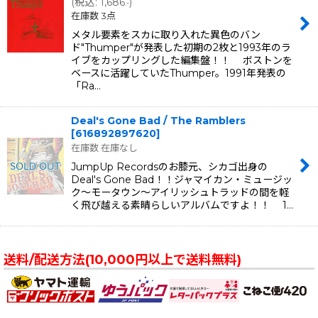
(
税込
:
1,686
)
.-
在庫数 3点
メタル要素をスカに取り入れた異色のバン
ド"Thumper"が発表した初期の2枚と1993年のラ
イブをカップリングした編集盤！！ ボストンを
ベースに活躍していたThumper。1991年発表の
「Ra…
Deal's Gone Bad / The Ramblers
[
616892897620
]
在庫数 在庫なし
JumpUp Recordsのお膝元、シカゴ出身の
Deal's Gone Bad！！ジャマイカン・ミュージッ
ク〜モータウン〜アイリッシュトラッドの間を軽
く飛び越える素晴らしいアルバムですよ！！ 1…
送料/配送方法(10,000円以上で送料無料)