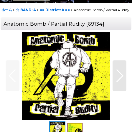
ホーム
>
☆ BAND: A
>
== District: A ==
>
Anatomic Bomb / Partial Rudity
Anatomic Bomb / Partial Rudity
[
69134
]