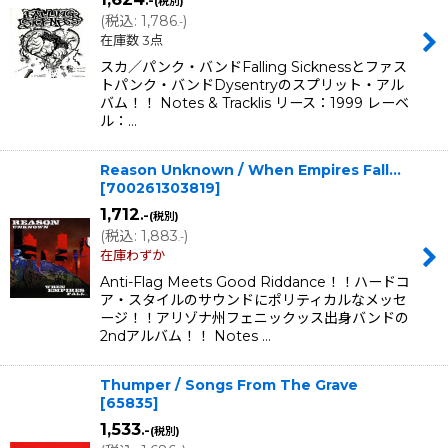
.-
(税別)
(
税込
:
1,786
)
.-
在庫数 3点
スカ／パンク・バンドFalling Sicknessとファス
トパンク・バンドDysentryのスプリット・アル
バム！！ Notes & Tracklis リース：1999 レーベ
ル：…
Reason Unknown / When Empires Fall...
[
700261303819
]
1,712
.-
(税別)
(
税込
:
1,883
)
.-
在庫わずか
Anti-Flag Meets Good Riddance！！ハードコ
ア・スタイルのサウンドにポリティカルなメッセ
ージ！！アリゾナ州フェニックッス出身バンドの
2ndアルバム！！ Notes …
Thumper / Songs From The Grave
[
65835
]
1,533
.-
(税別)