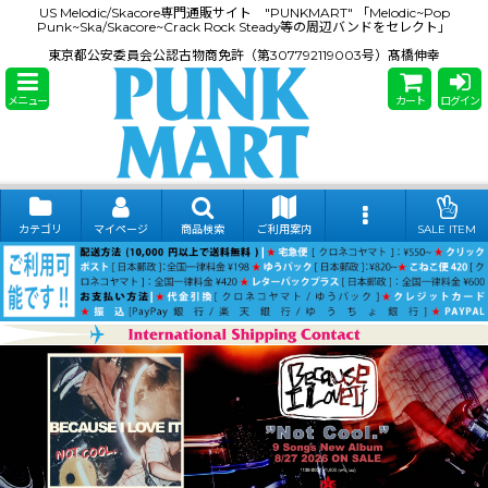
US Melodic/Skacore専門通販サイト "PUNKMART" 「Melodic~Pop
Punk~Ska/Skacore~Crack Rock Steady等の周辺バンドをセレクト」
東京都公安委員会公認古物商免許（第307792119003号）髙橋伸幸
メニュー
カート
ログイン
カテゴリ
マイページ
商品検索
ご利用案内
SALE ITEM