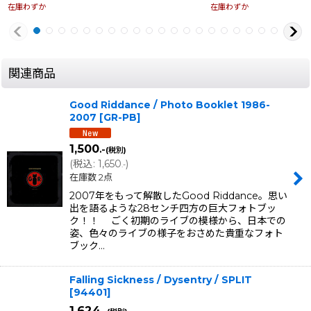
在庫わずか
在庫わずか
関連商品
Good Riddance / Photo Booklet 1986-
2007
[
GR-PB
]
1,500
.-
(税別)
(
税込
:
1,650
)
.-
在庫数 2点
2007年をもって解散したGood Riddance。思い
出を語るような28センチ四方の巨大フォトブッ
ク！！ ごく初期のライブの模様から、日本での
姿、色々のライブの様子をおさめた貴重なフォト
ブック…
Falling Sickness / Dysentry / SPLIT
[
94401
]
1,624