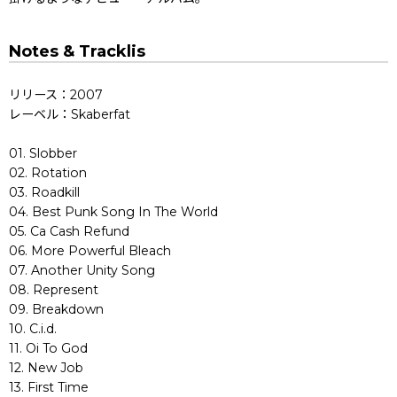
Notes & Tracklis
リリース：2007
レーベル：Skaberfat
01. Slobber
02. Rotation
03. Roadkill
04. Best Punk Song In The World
05. Ca Cash Refund
06. More Powerful Bleach
07. Another Unity Song
08. Represent
09. Breakdown
10. C.i.d.
11. Oi To God
12. New Job
13. First Time