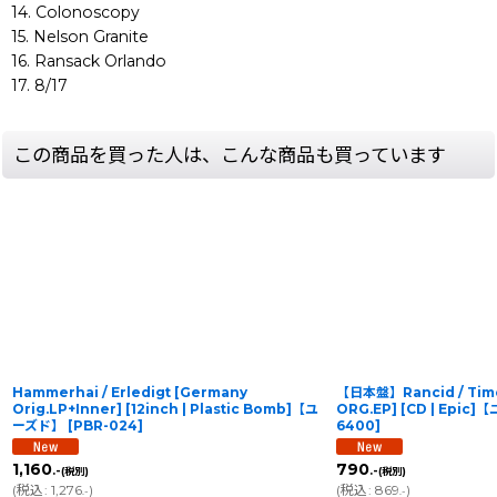
14. Colonoscopy
15. Nelson Granite
16. Ransack Orlando
17. 8/17
この商品を買った人は、こんな商品も買っています
Hammerhai / Erledigt [Germany
【日本盤】Rancid / Tim
Orig.LP+Inner] [12inch | Plastic Bomb]【ユ
ORG.EP] [CD | Epic
ーズド】
[
PBR-024
]
6400
]
1,160
790
.-
.-
(税別)
(税別)
(
税込
:
1,276
)
(
税込
:
869
)
.-
.-