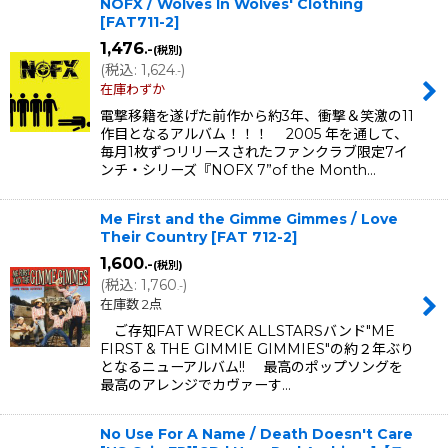
NOFX / Wolves In Wolves' Clothing
[
FAT711-2
]
1,476
.-
(税別)
(
税込
:
1,624
)
.-
在庫わずか
電撃移籍を遂げた前作から約3年、衝撃＆笑激の11
作目となるアルバム！！！ 2005 年を通して、
毎月1枚ずつリリースされたファンクラブ限定7イ
ンチ・シリーズ『NOFX 7”of the Month…
Me First and the Gimme Gimmes / Love
Their Country
[
FAT 712-2
]
1,600
.-
(税別)
(
税込
:
1,760
)
.-
在庫数 2点
ご存知FAT WRECK ALLSTARSバンド"ME
FIRST & THE GIMMIE GIMMIES"の約２年ぶり
となるニューアルバム!! 最高のポップソングを
最高のアレンジでカヴァーす…
No Use For A Name / Death Doesn't Care