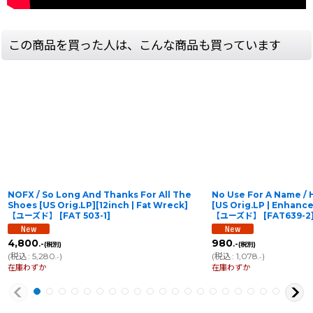
この商品を買った人は、こんな商品も買っています
NOFX / So Long And Thanks For All The
No Use For A Name / 
Shoes [US Orig.LP][12inch | Fat Wreck]
[US Orig.LP | Enhance
【ユーズド】
[
FAT 503-1
]
【ユーズド】
[
FAT639-2
4,800
980
.-
.-
(税別)
(税別)
(
税込
:
5,280
)
(
税込
:
1,078
)
.-
.-
在庫わずか
在庫わずか