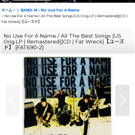
ホーム
>
☆ BAND: N
>
No Use For A Name
>
No Use For A Name / All The Best Songs [US Orig.LP | Remastered][CD |
Fat Wreck]【ユーズド】
No Use For A Name / All The Best Songs [US
Orig.LP | Remastered][CD | Fat Wreck]【ユーズ
ド】
[
FAT690-2
]