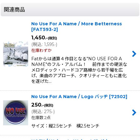
関連商品
No Use For A Name / More Betterness
[
FAT593-2
]
1,450
.-
(税別)
(
税込
:
1,595
)
.-
在庫わずか
Fatからは通算４作目となる"NO USE FOR A
NAME"のフル・アルバム！ 前作までの硬派な
メロディック・ハードコア路線から若干幅を広
げ、楽曲のアプローチ、クオリティーともに進化
を遂げた…
No Use For A Name / Logo バッヂ
[
72502
]
250
.-
(税別)
(
税込
:
275
)
.-
在庫数 2点
サイズ：縦2.5センチ 横2.5センチ