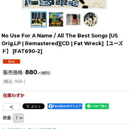
No Use For A Name / All The Best Songs [US
Orig.LP | Remastered][CD | Fat Wreck]【ユーズ
ド】
[
FAT690-2
]
880
販売価格
:
.-
(税別)
(
税込
:
968
)
.-
在庫わずか
Facebookでシェア
数量
: