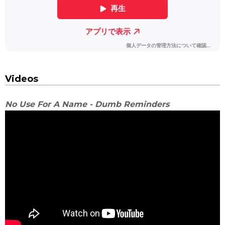
Videos
No Use For A Name - Dumb Reminders