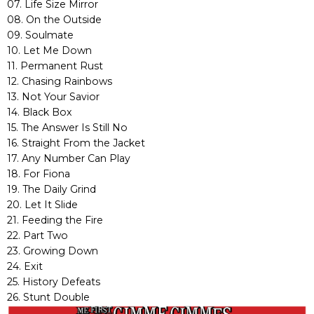
07. Life Size Mirror
08. On the Outside
09. Soulmate
10. Let Me Down
11. Permanent Rust
12. Chasing Rainbows
13. Not Your Savior
14. Black Box
15. The Answer Is Still No
16. Straight From the Jacket
17. Any Number Can Play
18. For Fiona
19. The Daily Grind
20. Let It Slide
21. Feeding the Fire
22. Part Two
23. Growing Down
24. Exit
25. History Defeats
26. Stunt Double