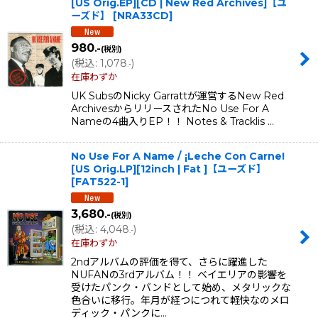
[US Orig.EP][CD | New Red Archives]【ユ
ーズド】
[
NRA33CD
]
980
.-
(税別)
(
税込
:
1,078
)
.-
在庫わずか
UK SubsのNicky Garrattが運営するNew Red
ArchivesからリリースされたNo Use For A
Nameの4曲入りEP！！ Notes & Tracklis …
No Use For A Name / ¡Leche Con Carne!
[US Orig.LP][12inch | Fat ]【ユーズド】
[
FAT522-1
]
3,680
.-
(税別)
(
税込
:
4,048
)
.-
在庫わずか
2ndアルバムの評価を得て、さらに躍進した
NUFANの3rdアルバム！！ ベイエリアの影響を
受けたパンク・バンドとして始め、メタリックな
色合いに移行。年月が経つにつれて軽快なのメロ
ディック・パンクに…