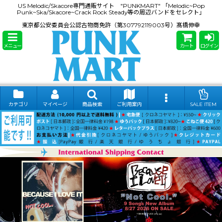
US Melodic/Skacore専門通販サイト "PUNKMART" 「Melodic~Pop
Punk~Ska/Skacore~Crack Rock Steady等の周辺バンドをセレクト」
東京都公安委員会公認古物商免許（第307792119003号）髙橋伸幸
メニュー
カート
ログイン
カテゴリ
マイページ
商品検索
ご利用案内
SALE ITEM