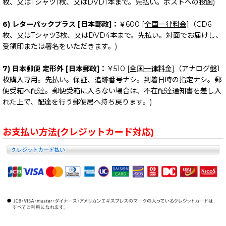
枚、又はTシャツ1枚、又はDVD1本まで。先払い。ポストへの投函)
6) レターパックプラス [日本郵政]：
￥600
[全国一律料金]
（CD6
枚、又はTシャツ3枚、又はDVD4本まで。先払い。対面でお届けし、
受領印または署名をいただきます。)
7) 日本郵便 定形外 [日本郵政]：
￥510
[全国一律料金]
（アナログ盤1
枚購入専用。先払い。保証、追跡番号ナシ。到着日時の指定ナシ。郵
便受箱へ配達。郵便受箱に入らない場合は、不在配達通知書を差し入
れた上で、配達を行う郵便局へ持ち戻ります。)
お支払い方法(クレジットカード対応)