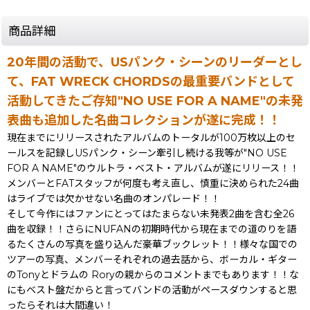
商品詳細
20年間の活動で、USパンク・シーンのリーダーとし
て、FAT WRECK CHORDSの最重要バンドとして
活動してきたご存知"NO USE FOR A NAME"の未発
表曲も追加した名曲コレクションが遂に完成！！
現在までにリリースされたアルバムのトータルが100万枚以上のセ
ールスを記録しUSパンク・シーン牽引し続ける我等が"NO USE
FOR A NAME"のウルトラ・ベスト・アルバムが遂にリリース！！
メンバーとFATスタッフが何度も考え直し、慎重に決められた24曲
はライブでは欠かせない名曲のオンパレード！！
そして今作にはファンにとってはたまらない未発表2曲を含む全26
曲を収録！！さらにNUFANの初期時代から現在までの道のりを語
るたくさんの写真を盛り込んだ豪華ブックレット！！様々な国での
ツアーの写真、メンバーそれぞれの過去話から、ボーカル・ギター
のTonyとドラムの Roryの親からのコメントまでもあります！！な
にもベスト盤だからと言ってバンドの活動がペースダウンすると思
ったらそれは大間違い！