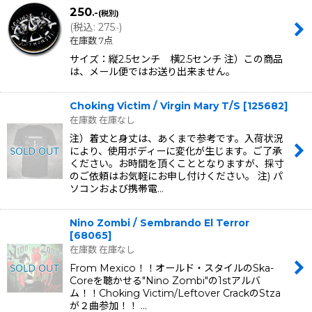
250
.-
(税別)
(
税込
:
275
)
.-
在庫数 7点
サイズ：縦2.5センチ 横2.5センチ 注）この商品
は、メール便ではお送り出来ません。
Choking Victim / Virgin Mary T/S
[
125682
]
在庫数 在庫なし
注）着丈と身丈は、あくまで参考です。入荷状況
により、使用ボディーに変化が生じます。ご了承
ください。お時間を頂くこととなりますが、採寸
のご依頼はお気軽にお申し付けください。 注) パ
ソコンおよび携帯電…
Nino Zombi / Sembrando El Terror
[
68065
]
在庫数 在庫なし
From Mexico！！オールド・スタイルのSka-
Coreを聴かせる"Nino Zombi"の1stアルバ
ム！！Choking Victim/Leftover CrackのStza
が２曲参加！！ …