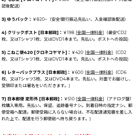
認後配送）
3) ゆうパック：
￥820~（安全!銀行振込先払い、入金確認後配送）
4) クリックポスト [日本郵政]：
￥198
[全国一律料金]
（最安!CD2
枚、又はTシャツ1枚、又はDVD1本まで。先払い。ポストへの投函)
5) こねこ便420 [クロネコヤマト]：
￥420
[全国一律料金]
（CD2
枚、又はTシャツ1枚、又はDVD1本まで。先払い。ポストへの投函)
6) レターパックプラス [日本郵政]：
￥600
[全国一律料金]
（CD6
枚、又はTシャツ3枚、又はDVD4本まで。先払い。対面でお届けし、
受領印または署名をいただきます。)
7) 日本郵便 定形外 [日本郵政]：
￥510
[全国一律料金]
（アナログ盤1
枚購入専用。先払い。保証、追跡番号ナシ。到着日時の指定ナシ。郵
便受箱へ配達。郵便受箱に入らない場合は、不在配達通知書を差し入
れた上で、配達を行う郵便局へ持ち戻ります。)