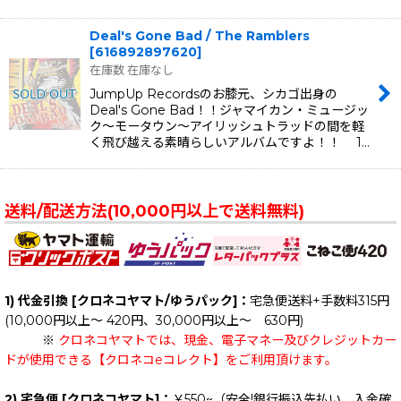
Deal's Gone Bad / The Ramblers
[
616892897620
]
在庫数 在庫なし
JumpUp Recordsのお膝元、シカゴ出身の
Deal's Gone Bad！！ジャマイカン・ミュージッ
ク〜モータウン〜アイリッシュトラッドの間を軽
く飛び越える素晴らしいアルバムですよ！！ 1…
送料/配送方法(10,000円以上で送料無料)
1) 代金引換 [クロネコヤマト/ゆうパック]：
宅急便送料+手数料315円
(10,000円以上～ 420円、30,000円以上～ 630円)
※
クロネコヤマトでは、現金、電子マネー及びクレジットカー
ドが使用できる【クロネコeコレクト】をご利用頂けます。
2) 宅急便 [クロネコヤマト]：
￥550~（安全!銀行振込先払い、入金確