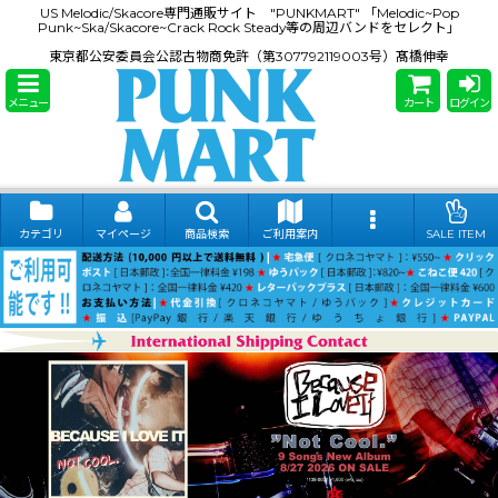
US Melodic/Skacore専門通販サイト "PUNKMART" 「Melodic~Pop
Punk~Ska/Skacore~Crack Rock Steady等の周辺バンドをセレクト」
東京都公安委員会公認古物商免許（第307792119003号）髙橋伸幸
メニュー
カート
ログイン
カテゴリ
マイページ
商品検索
ご利用案内
SALE ITEM