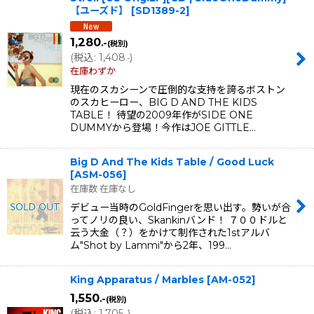
【ユーズド】
[
SD1389-2
]
1,280
.-
(税別)
(
税込
:
1,408
)
.-
在庫わずか
現在のスカシーンで圧倒的な支持を誇るボストン
のスカヒーロー、BIG D AND THE KIDS
TABLE！ 待望の2009年作がSIDE ONE
DUMMYから登場！今作はJOE GITTLE…
Big D And The Kids Table / Good Luck
[
ASM-056
]
在庫数 在庫なし
デビュー当時のGoldFingerを思い出す。勢いが合
ってノリの良い、Skankinバンド！ ７００ドルと
云う大金（？）をかけて制作された1stアルバ
ム"Shot by Lammi"から2年、199…
King Apparatus / Marbles
[
AM-052
]
1,550
.-
(税別)
(
税込
:
1,705
)