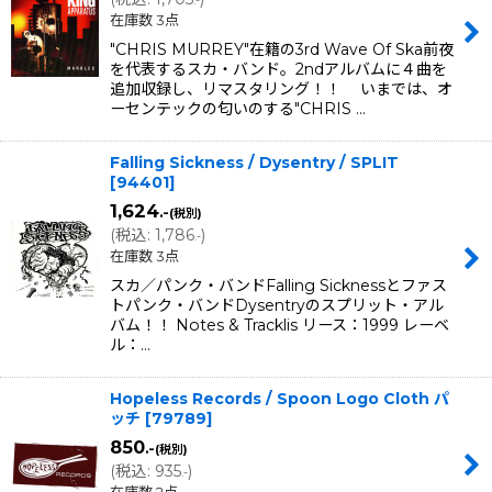
.-
在庫数 3点
"CHRIS MURREY"在籍の3rd Wave Of Ska前夜
を代表するスカ・バンド。2ndアルバムに４曲を
追加収録し、リマスタリング！！ いまでは、オ
ーセンテックの匂いのする"CHRIS …
Falling Sickness / Dysentry / SPLIT
[
94401
]
1,624
.-
(税別)
(
税込
:
1,786
)
.-
在庫数 3点
スカ／パンク・バンドFalling Sicknessとファス
トパンク・バンドDysentryのスプリット・アル
バム！！ Notes & Tracklis リース：1999 レーベ
ル：…
Hopeless Records / Spoon Logo Cloth パ
ッチ
[
79789
]
850
.-
(税別)
(
税込
:
935
)
.-
在庫数 2点