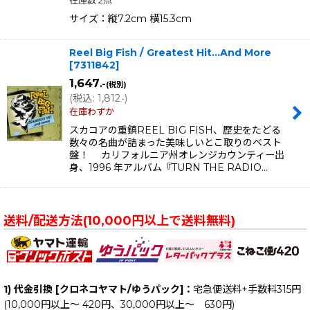
サイズ：縦7.2cm 横15.3cm
Reel Big Fish / Greatest Hit...And More
[
7311842
]
1,647
.-
(税別)
(
税込
:
1,812
)
.-
在庫わずか
スカコアの重鎮REEL BIG FISH、歴史をたどる
数々の名曲が詰まった美味しいとこ取りのベスト
盤！ カリフォルニア州オレンジカウンティー出
身、1996 年アルバム『TURN THE RADIO…
送料/配送方法(10,000円以上で送料無料)
1) 代金引換 [クロネコヤマト/ゆうパック]：
宅急便送料+手数料315円
(10,000円以上～ 420円、30,000円以上～ 630円)