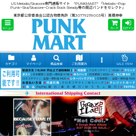
US Melodic/Skacore専門通販サイト "PUNKMART" 「Melodic~Pop
Punk~Ska/Skacore~Crack Rock Steady等の周辺バンドをセレクト」
東京都公安委員会公認古物商免許（第307792119003号）髙橋伸幸
メニュー
カート
ログイン
カテゴリ
マイページ
商品検索
ご利用案内
SALE ITEM