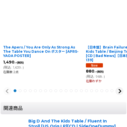
The Apers / You Are Only As Strong As
【日本盤】Brain Failure 
The Table You Dance On ポスター
[
APRS-
Kids Table / Beijing 
YAOA POSTER
]
[CD | Bad News]【
139
]
1,490
.-
(税別)
(
税込
:
1,639
)
.-
880
.-
在庫数 2点
(税別)
(
税込
:
968
)
.-
在庫わずか
関連商品
Big D And The Kids Table / Fluent In
Stroll [US Orig.LP][CD | SideOneDummy]