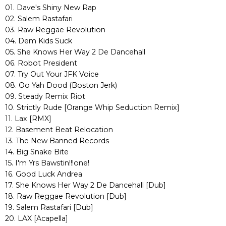
01. Dave's Shiny New Rap
02. Salem Rastafari
03. Raw Reggae Revolution
04. Dem Kids Suck
05. She Knows Her Way 2 De Dancehall
06. Robot President
07. Try Out Your JFK Voice
08. Oo Yah Dood (Boston Jerk)
09. Steady Remix Riot
10. Strictly Rude [Orange Whip Seduction Remix]
11. Lax [RMX]
12. Basement Beat Relocation
13. The New Banned Records
14. Big Snake Bite
15. I'm Yrs Bawstin!!!one!
16. Good Luck Andrea
17. She Knows Her Way 2 De Dancehall [Dub]
18. Raw Reggae Revolution [Dub]
19. Salem Rastafari [Dub]
20. LAX [Acapella]