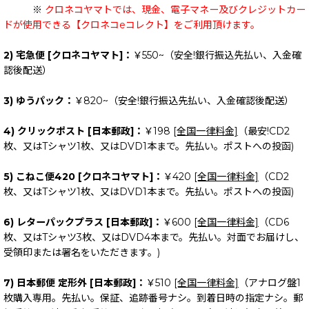
※
クロネコヤマトでは、現金、電子マネー及びクレジットカー
ドが使用できる【クロネコeコレクト】をご利用頂けます。
2) 宅急便 [クロネコヤマト]：
￥550~（安全!銀行振込先払い、入金確
認後配送）
3) ゆうパック：
￥820~（安全!銀行振込先払い、入金確認後配送）
4) クリックポスト [日本郵政]：
￥198
[全国一律料金]
（最安!CD2
枚、又はTシャツ1枚、又はDVD1本まで。先払い。ポストへの投函)
5) こねこ便420 [クロネコヤマト]：
￥420
[全国一律料金]
（CD2
枚、又はTシャツ1枚、又はDVD1本まで。先払い。ポストへの投函)
6) レターパックプラス [日本郵政]：
￥600
[全国一律料金]
（CD6
枚、又はTシャツ3枚、又はDVD4本まで。先払い。対面でお届けし、
受領印または署名をいただきます。)
7) 日本郵便 定形外 [日本郵政]：
￥510
[全国一律料金]
（アナログ盤1
枚購入専用。先払い。保証、追跡番号ナシ。到着日時の指定ナシ。郵