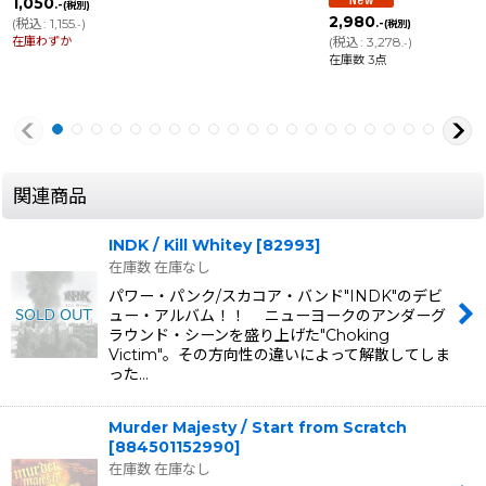
1,050
.-
(税別)
2,980
(
税込
:
1,155
)
.-
(税別)
.-
在庫わずか
(
税込
:
3,278
)
.-
在庫数 3点
関連商品
INDK / Kill Whitey
[
82993
]
在庫数 在庫なし
パワー・パンク/スカコア・バンド"INDK"のデビ
ュー・アルバム！！ ニューヨークのアンダーグ
ラウンド・シーンを盛り上げた"Choking
Victim"。その方向性の違いによって解散してしま
った…
Murder Majesty / Start from Scratch
[
884501152990
]
在庫数 在庫なし