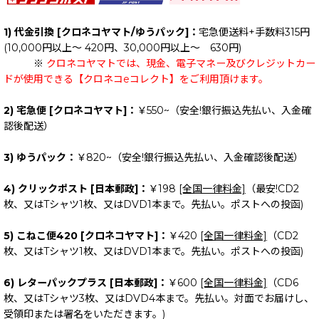
1) 代金引換 [クロネコヤマト/ゆうパック]：
宅急便送料+手数料315円
(10,000円以上～ 420円、30,000円以上～ 630円)
※
クロネコヤマトでは、現金、電子マネー及びクレジットカー
ドが使用できる【クロネコeコレクト】をご利用頂けます。
2) 宅急便 [クロネコヤマト]：
￥550~（安全!銀行振込先払い、入金確
認後配送）
3) ゆうパック：
￥820~（安全!銀行振込先払い、入金確認後配送）
4) クリックポスト [日本郵政]：
￥198
[全国一律料金]
（最安!CD2
枚、又はTシャツ1枚、又はDVD1本まで。先払い。ポストへの投函)
5) こねこ便420 [クロネコヤマト]：
￥420
[全国一律料金]
（CD2
枚、又はTシャツ1枚、又はDVD1本まで。先払い。ポストへの投函)
6) レターパックプラス [日本郵政]：
￥600
[全国一律料金]
（CD6
枚、又はTシャツ3枚、又はDVD4本まで。先払い。対面でお届けし、
受領印または署名をいただきます。)