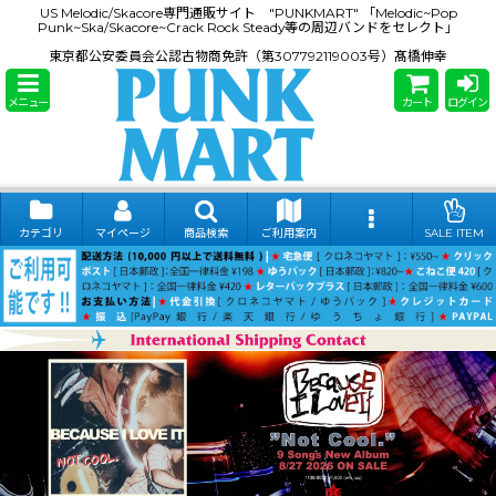
US Melodic/Skacore専門通販サイト "PUNKMART" 「Melodic~Pop
Punk~Ska/Skacore~Crack Rock Steady等の周辺バンドをセレクト」
東京都公安委員会公認古物商免許（第307792119003号）髙橋伸幸
メニュー
カート
ログイン
カテゴリ
マイページ
商品検索
ご利用案内
SALE ITEM