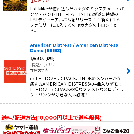
在庫わずか
Fat Mikeが惚れ込んだカナダのミクスチャー・パ
ンク・バンドTHE FLATLINERSが遂に待望の
FATデビューアルバムをリリース！！ 新たにFAT
ファミリーに加入するのはカナダのトロントか
ら…
American Distress / American Distress
Demo
[
56183
]
1,630
.-
(税別)
(
税込
:
1,793
)
.-
在庫数 2点
ex.LEFTOVER CRACK、INDKのメンバーが在
籍するAMERICAN DISTRESSの4曲入りデモ！
LEFTOVER CRACKの様なファストなメロディッ
ク・パンクが好きな人は必聴！…
送料/配送方法(10,000円以上で送料無料)