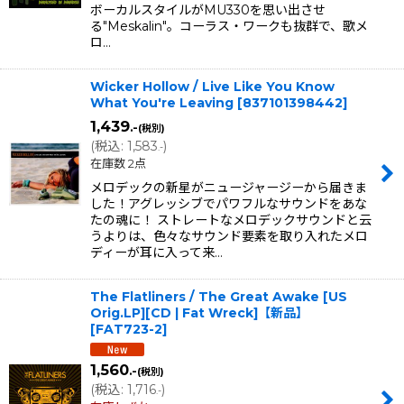
ボーカルスタイルがMU330を思い出させ
る"Meskalin"。コーラス・ワークも抜群で、歌メ
ロ…
Wicker Hollow / Live Like You Know
What You're Leaving
[
837101398442
]
1,439
.-
(税別)
(
税込
:
1,583
)
.-
在庫数 2点
メロデックの新星がニュージャージーから届きま
した！アグレッシブでパワフルなサウンドをあな
たの魂に！ ストレートなメロデックサウンドと云
うよりは、色々なサウンド要素を取り入れたメロ
ディーが耳に入って来…
The Flatliners / The Great Awake [US
Orig.LP][CD | Fat Wreck]【新品】
[
FAT723-2
]
1,560
.-
(税別)
(
税込
:
1,716
)
.-