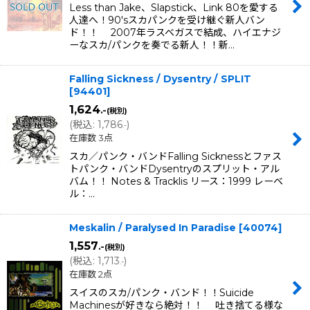
Less than Jake、Slapstick、Link 80を愛する
人達へ！90'sスカパンクを受け継ぐ新人バン
ド！！ 2007年ラスベガスで結成、ハイエナジ
ーなスカ/パンクを奏でる新人！！新…
Falling Sickness / Dysentry / SPLIT
[
94401
]
1,624
.-
(税別)
(
税込
:
1,786
)
.-
在庫数 3点
スカ／パンク・バンドFalling Sicknessとファス
トパンク・バンドDysentryのスプリット・アル
バム！！ Notes & Tracklis リース：1999 レーベ
ル：…
Meskalin / Paralysed In Paradise
[
40074
]
1,557
.-
(税別)
(
税込
:
1,713
)
.-
在庫数 2点
スイスのスカ/パンク・バンド！！Suicide
Machinesが好きなら絶対！！ 吐き捨てる様な