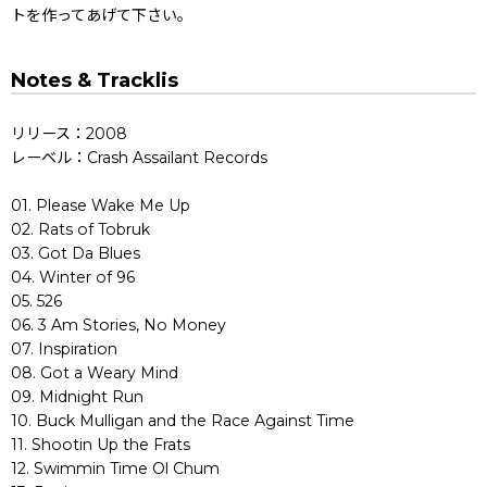
トを作ってあげて下さい。
Notes & Tracklis
リリース：2008
レーベル：Crash Assailant Records
01. Please Wake Me Up
02. Rats of Tobruk
03. Got Da Blues
04. Winter of 96
05. 526
06. 3 Am Stories, No Money
07. Inspiration
08. Got a Weary Mind
09. Midnight Run
10. Buck Mulligan and the Race Against Time
11. Shootin Up the Frats
12. Swimmin Time Ol Chum