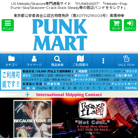
US Melodic/Skacore専門通販サイト "PUNKMART" 「Melodic~Pop
Punk~Ska/Skacore~Crack Rock Steady等の周辺バンドをセレクト」
東京都公安委員会公認古物商免許（第307792119003号）髙橋伸幸
メニュー
カート
ログイン
カテゴリ
マイページ
商品検索
ご利用案内
SALE ITEM