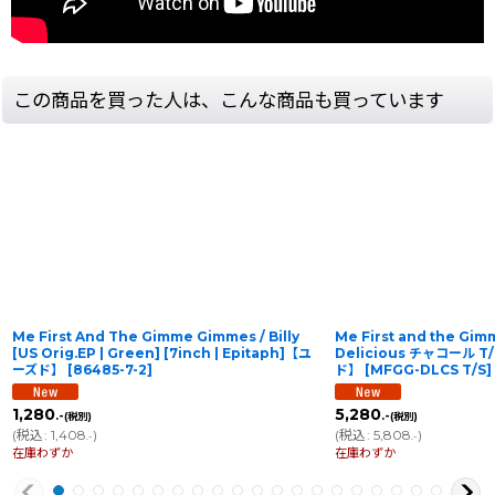
この商品を買った人は、こんな商品も買っています
Me First And The Gimme Gimmes / Billy
Me First and the Gim
[US Orig.EP | Green] [7inch | Epitaph]【ユ
Delicious チャコール
ーズド】
[
86485-7-2
]
ド】
[
MFGG-DLCS T/S
]
1,280
5,280
.-
.-
(税別)
(税別)
(
税込
:
1,408
)
(
税込
:
5,808
)
.-
.-
在庫わずか
在庫わずか