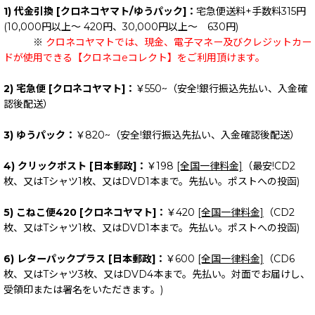
1) 代金引換 [クロネコヤマト/ゆうパック]：
宅急便送料+手数料315円
(10,000円以上～ 420円、30,000円以上～ 630円)
※
クロネコヤマトでは、現金、電子マネー及びクレジットカー
ドが使用できる【クロネコeコレクト】をご利用頂けます。
2) 宅急便 [クロネコヤマト]：
￥550~（安全!銀行振込先払い、入金確
認後配送）
3) ゆうパック：
￥820~（安全!銀行振込先払い、入金確認後配送）
4) クリックポスト [日本郵政]：
￥198
[全国一律料金]
（最安!CD2
枚、又はTシャツ1枚、又はDVD1本まで。先払い。ポストへの投函)
5) こねこ便420 [クロネコヤマト]：
￥420
[全国一律料金]
（CD2
枚、又はTシャツ1枚、又はDVD1本まで。先払い。ポストへの投函)
6) レターパックプラス [日本郵政]：
￥600
[全国一律料金]
（CD6
枚、又はTシャツ3枚、又はDVD4本まで。先払い。対面でお届けし、
受領印または署名をいただきます。)