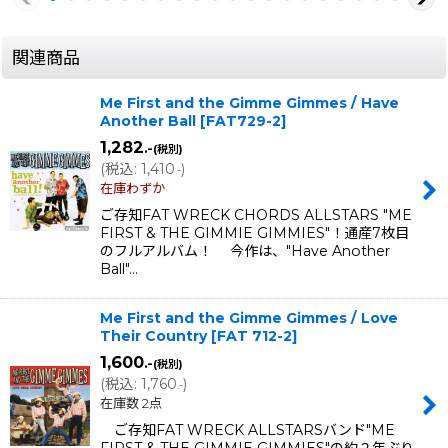
関連商品
Me First and the Gimme Gimmes / Have
Another Ball
[
FAT729-2
]
1,282
.-
(税別)
(
税込
:
1,410
)
.-
在庫わずか
ご存知FAT WRECK CHORDS ALLSTARS "ME
FIRST & THE GIMMIE GIMMIES"！通産7枚目
のフルアルバム！ 今作は、"Have Another
Ball"…
Me First and the Gimme Gimmes / Love
Their Country
[
FAT 712-2
]
1,600
.-
(税別)
(
税込
:
1,760
)
.-
在庫数 2点
ご存知FAT WRECK ALLSTARSバンド"ME
FIRST & THE GIMMIE GIMMIES"の約２年ぶり