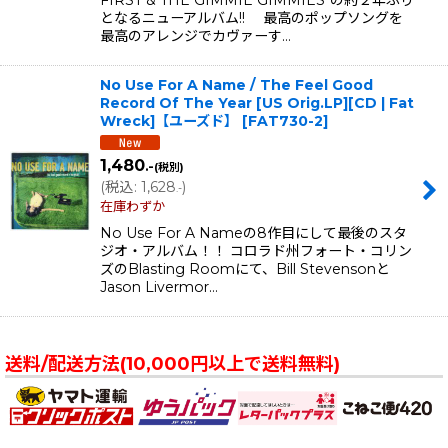
となるニューアルバム!! 最高のポップソングを
最高のアレンジでカヴァーす…
No Use For A Name / The Feel Good
Record Of The Year [US Orig.LP][CD | Fat
Wreck]【ユーズド】
[
FAT730-2
]
1,480
.-
(税別)
(
税込
:
1,628
)
.-
在庫わずか
No Use For A Nameの8作目にして最後のスタ
ジオ・アルバム！！ コロラド州フォート・コリン
ズのBlasting Roomにて、Bill Stevensonと
Jason Livermor…
送料/配送方法(10,000円以上で送料無料)