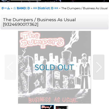
ホーム
>
☆ BAND: D
>
== District: D ==
>
The Dumpers / Business As Usual
The Dumpers / Business As Usual
[
9324690017362
]