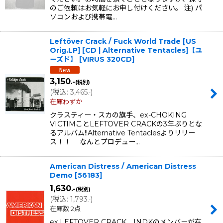
のご依頼はお気軽にお申し付けください。 注) パ
ソコンおよび携帯電…
Leftöver Crack / Fuck World Trade [US
Orig.LP] [CD | Alternative Tentacles]【ユ
ーズド】
[
VIRUS 320CD
]
3,150
.-
(税別)
(
税込
:
3,465
)
.-
在庫わずか
クラスティー・スカの旗手、ex-CHOKING
VICTIMことLEFTOVER CRACKの3年ぶりとな
るアルバム!!Alternative Tentaclesよりリリー
ス！！ なんとプロデュー…
American Distress / American Distress
Demo
[
56183
]
1,630
.-
(税別)
(
税込
:
1,793
)
.-
在庫数 2点
ex.LEFTOVER CRACK、INDKのメンバーが在