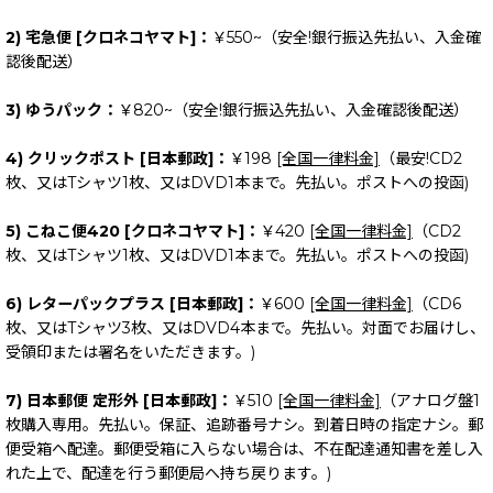
2) 宅急便 [クロネコヤマト]：
￥550~（安全!銀行振込先払い、入金確
認後配送）
3) ゆうパック：
￥820~（安全!銀行振込先払い、入金確認後配送）
4) クリックポスト [日本郵政]：
￥198
[全国一律料金]
（最安!CD2
枚、又はTシャツ1枚、又はDVD1本まで。先払い。ポストへの投函)
5) こねこ便420 [クロネコヤマト]：
￥420
[全国一律料金]
（CD2
枚、又はTシャツ1枚、又はDVD1本まで。先払い。ポストへの投函)
6) レターパックプラス [日本郵政]：
￥600
[全国一律料金]
（CD6
枚、又はTシャツ3枚、又はDVD4本まで。先払い。対面でお届けし、
受領印または署名をいただきます。)
7) 日本郵便 定形外 [日本郵政]：
￥510
[全国一律料金]
（アナログ盤1
枚購入専用。先払い。保証、追跡番号ナシ。到着日時の指定ナシ。郵
便受箱へ配達。郵便受箱に入らない場合は、不在配達通知書を差し入
れた上で、配達を行う郵便局へ持ち戻ります。)