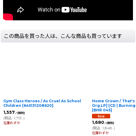
この商品を買った人は、こんな商品も買っています
Gym Class Heroes / As Cruel As School
Home Grown / That's
Children
[
645131208620
]
Org.LP] [CD | Burn
[
BHR 045
]
1,557
.-
(税別)
(
税込
:
1,713
)
.-
1,680
.-
在庫わずか
(税別)
(
税込
:
1,848
)
.-
在庫わずか