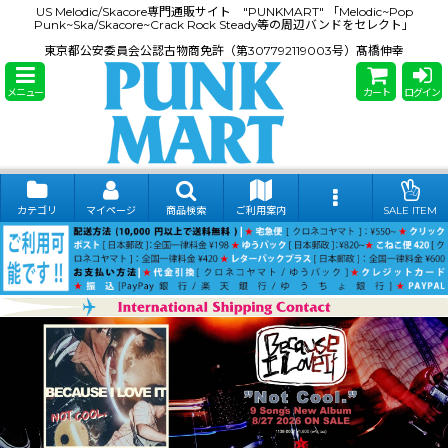
US Melodic/Skacore専門通販サイト "PUNKMART" 「Melodic~Pop
Punk~Ska/Skacore~Crack Rock Steady等の周辺バンドをセレクト」
東京都公安委員会公認古物商免許（第307792119003号）髙橋伸幸
メニュー
カート
ログイン
カテゴリ
マイページ
商品検索
ご利用案内
SALE ITEM