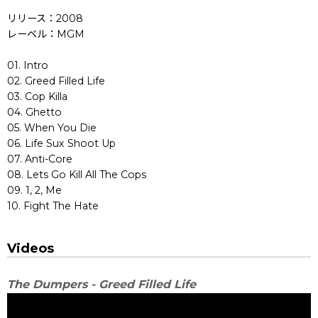
リリース：2008
レーベル：MGM
01. Intro
02. Greed Filled Life
03. Cop Killa
04. Ghetto
05. When You Die
06. Life Sux Shoot Up
07. Anti-Core
08. Lets Go Kill All The Cops
09. 1, 2, Me
10. Fight The Hate
Videos
The Dumpers - Greed Filled Life