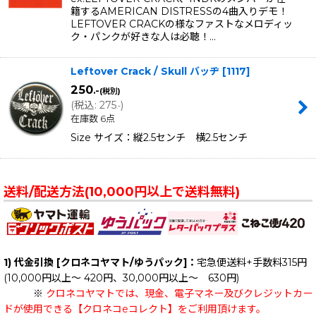
籍するAMERICAN DISTRESSの4曲入りデモ！
LEFTOVER CRACKの様なファストなメロディッ
ク・パンクが好きな人は必聴！…
Leftover Crack / Skull バッヂ
[
1117
]
250
.-
(税別)
(
税込
:
275
)
.-
在庫数 6点
Size サイズ：縦2.5センチ 横2.5センチ
送料/配送方法(10,000円以上で送料無料)
1) 代金引換 [クロネコヤマト/ゆうパック]：
宅急便送料+手数料315円
(10,000円以上～ 420円、30,000円以上～ 630円)
※
クロネコヤマトでは、現金、電子マネー及びクレジットカー
ドが使用できる【クロネコeコレクト】をご利用頂けます。