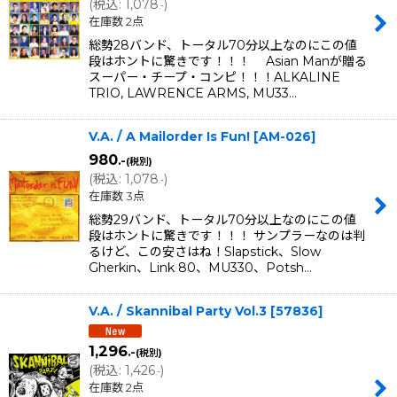
(
税込
:
1,078
)
.-
在庫数 2点
総勢28バンド、トータル70分以上なのにこの値
段はホントに驚きです！！！ Asian Manが贈る
スーパー・チープ・コンピ！！！ALKALINE
TRIO, LAWRENCE ARMS, MU33…
V.A. / A Mailorder Is Fun!
[
AM-026
]
980
.-
(税別)
(
税込
:
1,078
)
.-
在庫数 3点
総勢29バンド、トータル70分以上なのにこの値
段はホントに驚きです！！！ サンプラーなのは判
るけど、この安さはね！Slapstick、Slow
Gherkin、Link 80、MU330、Potsh…
V.A. / Skannibal Party Vol.3
[
57836
]
1,296
.-
(税別)
(
税込
:
1,426
)
.-
在庫数 2点