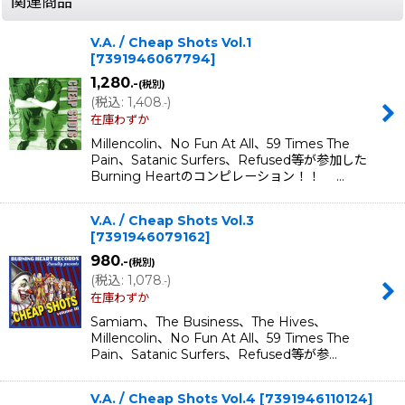
関連商品
V.A. / Cheap Shots Vol.1
[
7391946067794
]
1,280
.-
(税別)
(
税込
:
1,408
)
.-
在庫わずか
Millencolin、No Fun At All、59 Times The
Pain、Satanic Surfers、Refused等が参加した
Burning Heartのコンピレーション！！ …
V.A. / Cheap Shots Vol.3
[
7391946079162
]
980
.-
(税別)
(
税込
:
1,078
)
.-
在庫わずか
Samiam、The Business、The Hives、
Millencolin、No Fun At All、59 Times The
Pain、Satanic Surfers、Refused等が参…
V.A. / Cheap Shots Vol.4
[
7391946110124
]