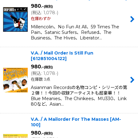
980
.-
(税別)
(
税込
:
1,078
)
.-
在庫わずか
Millencolin、No Fun At All、59 Times The
Pain、Satanic Surfers、Refused、The
Business、The Hives、Liberator…
V.A. / Mail Order Is Still Fun
[
612851004122
]
980
.-
(税別)
(
税込
:
1,078
)
.-
在庫数 3点
Asianman Recordsの名物コンピ・シリーズの第
２弾！！今回の収録アーティストも超豪華！！
Blue Meanies、The Chinkees、MU330、Link
80など、Asian…
V.A. / A Mailorder For The Masses
[
AM-
100
]
980
.-
(税別)