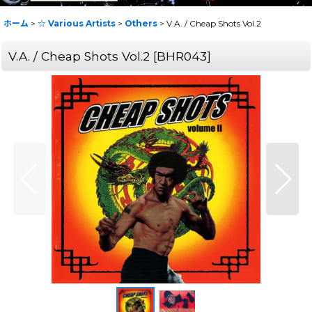
ホーム
>
☆ Various Artists
>
Others
>
V.A. / Cheap Shots Vol.2
V.A. / Cheap Shots Vol.2
[
BHR043
]