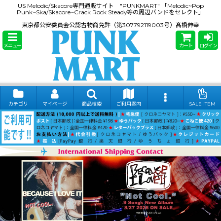
US Melodic/Skacore専門通販サイト "PUNKMART" 「Melodic~Pop
Punk~Ska/Skacore~Crack Rock Steady等の周辺バンドをセレクト」
東京都公安委員会公認古物商免許（第307792119003号）髙橋伸幸
メニュー
カート
ログイン
カテゴリ
マイページ
商品検索
ご利用案内
SALE ITEM