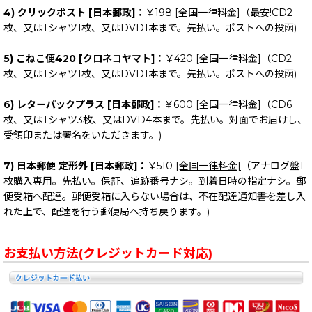
4) クリックポスト [日本郵政]：
￥198
[全国一律料金]
（最安!CD2
枚、又はTシャツ1枚、又はDVD1本まで。先払い。ポストへの投函)
5) こねこ便420 [クロネコヤマト]：
￥420
[全国一律料金]
（CD2
枚、又はTシャツ1枚、又はDVD1本まで。先払い。ポストへの投函)
6) レターパックプラス [日本郵政]：
￥600
[全国一律料金]
（CD6
枚、又はTシャツ3枚、又はDVD4本まで。先払い。対面でお届けし、
受領印または署名をいただきます。)
7) 日本郵便 定形外 [日本郵政]：
￥510
[全国一律料金]
（アナログ盤1
枚購入専用。先払い。保証、追跡番号ナシ。到着日時の指定ナシ。郵
便受箱へ配達。郵便受箱に入らない場合は、不在配達通知書を差し入
れた上で、配達を行う郵便局へ持ち戻ります。)
お支払い方法(クレジットカード対応)