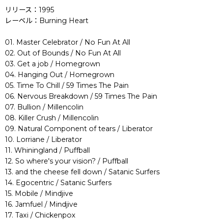
リリース：1995
レーベル：Burning Heart
01. Master Celebrator / No Fun At All
02. Out of Bounds / No Fun At All
03. Get a job / Homegrown
04. Hanging Out / Homegrown
05. Time To Chill / 59 Times The Pain
06. Nervous Breakdown / 59 Times The Pain
07. Bullion / Millencolin
08. Killer Crush / Millencolin
09. Natural Component of tears / Liberator
10. Lorriane / Liberator
11. Whiningland / Puffball
12. So where's your vision? / Puffball
13. and the cheese fell down / Satanic Surfers
14. Egocentric / Satanic Surfers
15. Mobile / Mindjive
16. Jamfuel / Mindjive
17. Taxi / Chickenpox