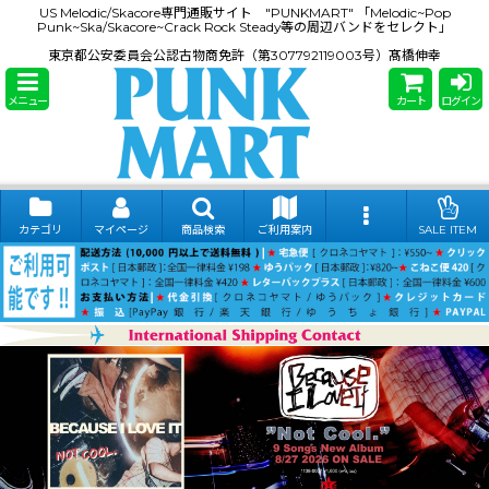
US Melodic/Skacore専門通販サイト "PUNKMART" 「Melodic~Pop
Punk~Ska/Skacore~Crack Rock Steady等の周辺バンドをセレクト」
東京都公安委員会公認古物商免許（第307792119003号）髙橋伸幸
メニュー
カート
ログイン
カテゴリ
マイページ
商品検索
ご利用案内
SALE ITEM