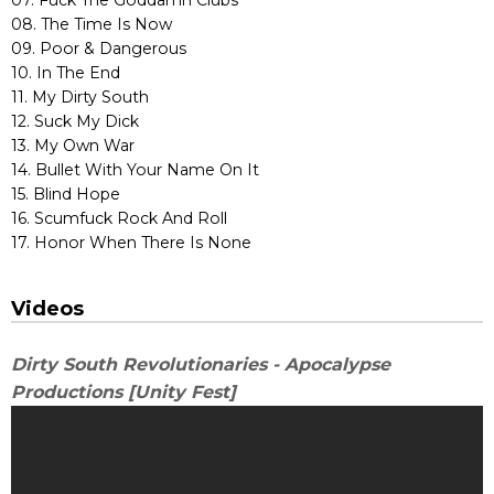
08. The Time Is Now
09. Poor & Dangerous
10. In The End
11. My Dirty South
12. Suck My Dick
13. My Own War
14. Bullet With Your Name On It
15. Blind Hope
16. Scumfuck Rock And Roll
17. Honor When There Is None
Videos
Dirty South Revolutionaries - Apocalypse
Productions [Unity Fest]