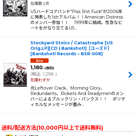
在庫数 2点
USハードコアバンド"Piss Shit Fuck"が2006年
に発表した1strアルバム！！American Distress
のメンバー参加！！ 1999年に結成。性急なビ
ートをがなり立てるUS…
Stockyard Stoics / Catastrophe [US
Orig.LP][CD | Bankshot!]【ユーズド】
[
Bankshot! Records – BSR-008
]
1,180
.-
(税別)
(
税込
:
1,298
)
.-
在庫わずか
元Leftover Crack、Morning Glory、
Redundants、Rickets And Readymenのメン
バーによるブルックリン・パンクス！！ ポリテ
ィカルなメッセージが畳み…
送料/配送方法(10,000円以上で送料無料)