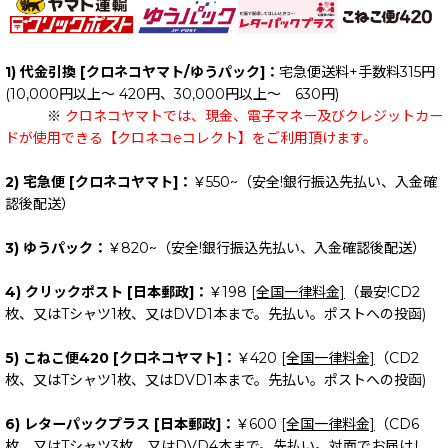
1) 代金引換 [クロネコヤマト/ゆうパック]：
宅急便送料+手数料315円
(10,000円以上～ 420円、30,000円以上～ 630円)
※
クロネコヤマトでは、現金、電子マネー及びクレジットカー
ドが使用できる【クロネコeコレクト】をご利用頂けます。
2) 宅急便 [クロネコヤマト]：
￥550~（安全!銀行振込先払い、入金確
認後配送）
3) ゆうパック：
￥820~（安全!銀行振込先払い、入金確認後配送）
4) クリックポスト [日本郵政]：
￥198
[全国一律料金]
（最安!CD2
枚、又はTシャツ1枚、又はDVD1本まで。先払い。ポストへの投函)
5) こねこ便420 [クロネコヤマト]：
￥420
[全国一律料金]
（CD2
枚、又はTシャツ1枚、又はDVD1本まで。先払い。ポストへの投函)
6) レターパックプラス [日本郵政]：
￥600
[全国一律料金]
（CD6
枚、又はTシャツ3枚、又はDVD4本まで。先払い。対面でお届けし、