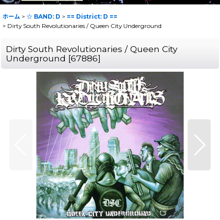
ホーム
>
☆ BAND: D
>
== District: D ==
>
Dirty South Revolutionaries / Queen City Underground
Dirty South Revolutionaries / Queen City
Underground
[
67886
]