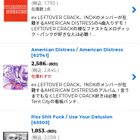
(
税込
:
1,793
)
.-
在庫数 2点
ex.LEFTOVER CRACK、INDKのメンバーが在
籍するAMERICAN DISTRESSの4曲入りデモ！
LEFTOVER CRACKの様なファストなメロディッ
ク・パンクが好きな人は必聴！…
American Distress / American Distress
[
62741
]
2,586
.-
(税別)
(
税込
:
2,845
)
.-
在庫わずか
ex.LEFTOVER CRACK、INDKのメンバーが在
籍するAMERICAN DISTRESSのアルバム！言う
までもなくLEFTOVER CRACK好きは必聴！
Tent Cityの看板バンド…
Piss Shit Fuck / Use Your Delusion
[
65503
]
1,853
.-
(税別)
(
税込
:
2,038
)
.-