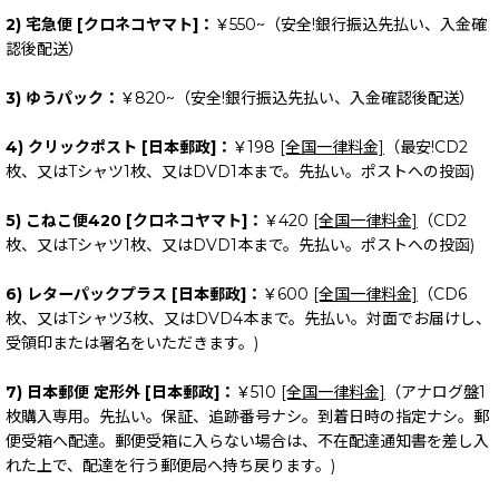
2) 宅急便 [クロネコヤマト]：
￥550~（安全!銀行振込先払い、入金確
認後配送）
3) ゆうパック：
￥820~（安全!銀行振込先払い、入金確認後配送）
4) クリックポスト [日本郵政]：
￥198
[全国一律料金]
（最安!CD2
枚、又はTシャツ1枚、又はDVD1本まで。先払い。ポストへの投函)
5) こねこ便420 [クロネコヤマト]：
￥420
[全国一律料金]
（CD2
枚、又はTシャツ1枚、又はDVD1本まで。先払い。ポストへの投函)
6) レターパックプラス [日本郵政]：
￥600
[全国一律料金]
（CD6
枚、又はTシャツ3枚、又はDVD4本まで。先払い。対面でお届けし、
受領印または署名をいただきます。)
7) 日本郵便 定形外 [日本郵政]：
￥510
[全国一律料金]
（アナログ盤1
枚購入専用。先払い。保証、追跡番号ナシ。到着日時の指定ナシ。郵
便受箱へ配達。郵便受箱に入らない場合は、不在配達通知書を差し入
れた上で、配達を行う郵便局へ持ち戻ります。)