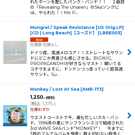
れたホーンを配したパンク・バンド！！ ２曲目
の「Revealing The Unseen」のSkaソングに
は、やられた！！Me Fi…
Mongrel / Speak Resistance [US Orig.LP]
[CD | Long Beach]【ユーズド】
[
LBRE003
]
在庫数 在庫なし
ドイツ産、高速メロコア！！ストレートなサウン
ドにどこか男臭さも感じさせる。BIGWIG,
PROPAGANDHIが好きならマスト！ 聞いてる
コチラをよそに、ドンドンつっ走っていく超高速
サウンド。Su…
Monkey / Lost At Sea
[
AMR-173
]
1,250
.-
(税別)
(
税込
:
1,375
)
.-
在庫わずか
ウエストコーストで今、最も忙しいスカ・バン
ド、1996年の夏にサンフランシスコで結成された
3rd WAVE SKAバンド"MONKEY"！ 今までに
3枚のフルアルバムを発表し数え切れない程多く