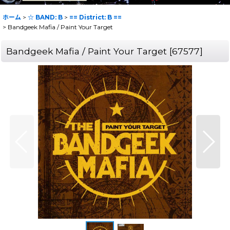
ホーム
>
☆ BAND: B
>
== District: B ==
>
Bandgeek Mafia / Paint Your Target
Bandgeek Mafia / Paint Your Target
[
67577
]