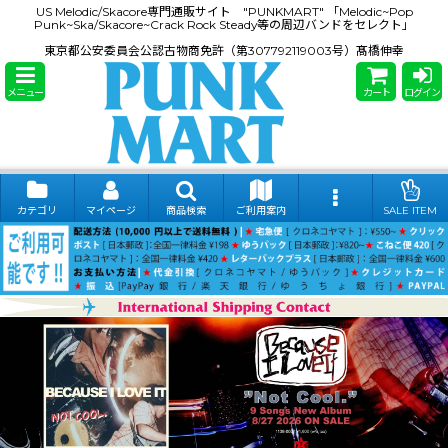
US Melodic/Skacore専門通販サイト "PUNKMART" 「Melodic~Pop
Punk~Ska/Skacore~Crack Rock Steady等の周辺バンドをセレクト」
東京都公安委員会公認古物商免許（第307792119003号）髙橋伸幸
メニュー
カート
ログイン
カテゴリ
マイページ
商品検索
ご利用案内
SALE ITEM