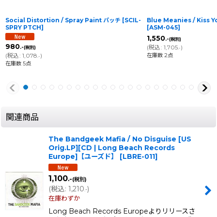
Social Distortion / Spray Paint パッチ
[
SCIL-
Blue Meanies / Kiss 
SPRY PTCH
]
[
ASM-045
]
1,550
.-
(税別)
980
(
税込
:
1,705
)
.-
(税別)
.-
在庫数 2点
(
税込
:
1,078
)
.-
在庫数 5点
関連商品
The Bandgeek Mafia / No Disguise [US
Orig.LP][CD | Long Beach Records
Europe]【ユーズド】
[
LBRE-011
]
1,100
.-
(税別)
(
税込
:
1,210
)
.-
在庫わずか
Long Beach Records Europeよりリリースさ