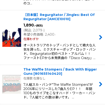
のコ…
【日本盤】Regurgitator / Jingles: Best Of
Regurgitator
[
AMCE10010
]
1,890
.-
(税別)
(
税込
:
2,079
)
.-
希望小売価格
:
2,400
.-
在庫わずか
オーストラリアのトップ・バンドとして絶大な人
気を誇った、ミクスチャーポップ・ロック・バン
ド、Regurgitator初のベスト・アルバム！！
ファーストEPから未発表曲の「Disco Crazy」…
The Waffle Stompers / Back With Bigger
Guns
[
801655140420
]
在庫数 在庫なし
7人組スカ・バンド"The Waffle Stompers"が
2006年にリリースした7曲入りEP！！ 年間
100ものライブをこなすハード・ワーカー・バン
ド、7人組でこの数は凄いです。 …