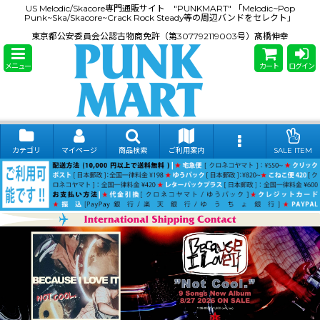
US Melodic/Skacore専門通販サイト "PUNKMART" 「Melodic~Pop
Punk~Ska/Skacore~Crack Rock Steady等の周辺バンドをセレクト」
東京都公安委員会公認古物商免許（第307792119003号）髙橋伸幸
メニュー
カート
ログイン
カテゴリ
マイページ
商品検索
ご利用案内
SALE ITEM