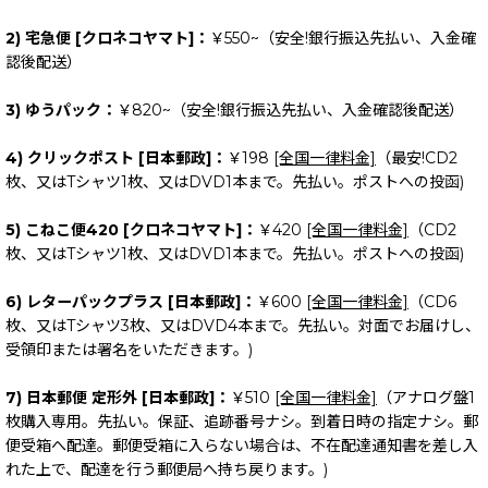
2) 宅急便 [クロネコヤマト]：
￥550~（安全!銀行振込先払い、入金確
認後配送）
3) ゆうパック：
￥820~（安全!銀行振込先払い、入金確認後配送）
4) クリックポスト [日本郵政]：
￥198
[全国一律料金]
（最安!CD2
枚、又はTシャツ1枚、又はDVD1本まで。先払い。ポストへの投函)
5) こねこ便420 [クロネコヤマト]：
￥420
[全国一律料金]
（CD2
枚、又はTシャツ1枚、又はDVD1本まで。先払い。ポストへの投函)
6) レターパックプラス [日本郵政]：
￥600
[全国一律料金]
（CD6
枚、又はTシャツ3枚、又はDVD4本まで。先払い。対面でお届けし、
受領印または署名をいただきます。)
7) 日本郵便 定形外 [日本郵政]：
￥510
[全国一律料金]
（アナログ盤1
枚購入専用。先払い。保証、追跡番号ナシ。到着日時の指定ナシ。郵
便受箱へ配達。郵便受箱に入らない場合は、不在配達通知書を差し入
れた上で、配達を行う郵便局へ持ち戻ります。)