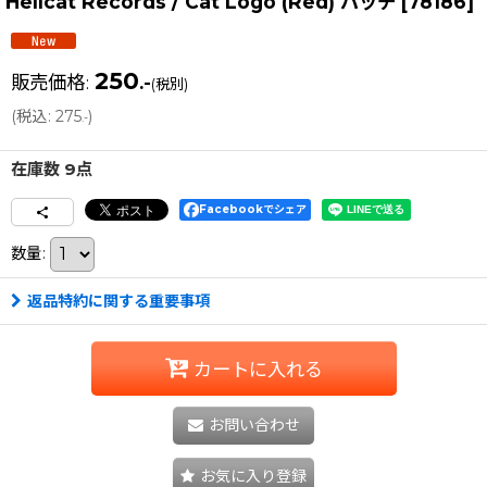
Hellcat Records / Cat Logo (Red) バッヂ
[
78186
]
250
販売価格
:
.-
(税別)
(
税込
:
275
)
.-
在庫数 9点
Facebookでシェア
数量
:
返品特約に関する重要事項
カートに入れる
お問い合わせ
お気に入り登録