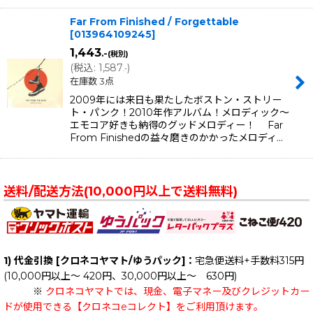
Far From Finished / Forgettable
[
013964109245
]
1,443
.-
(税別)
(
税込
:
1,587
)
.-
在庫数 3点
2009年には来日も果たしたボストン・ストリー
ト・パンク！2010年作アルバム！メロディック〜
エモコア好きも納得のグッドメロディー！ Far
From Finishedの益々磨きのかかったメロディ…
送料/配送方法(10,000円以上で送料無料)
1) 代金引換 [クロネコヤマト/ゆうパック]：
宅急便送料+手数料315円
(10,000円以上～ 420円、30,000円以上～ 630円)
※
クロネコヤマトでは、現金、電子マネー及びクレジットカー
ドが使用できる【クロネコeコレクト】をご利用頂けます。