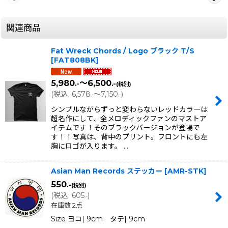
関連商品
Fat Wreck Chords / Logo ブラック T/S
[
FAT808BK
]
5,980
～6,500
.-
.-
(税別)
(
税込
:
6,578
～7,150
)
.-
.-
シンプルながらずっと変わらないレッドカラーは
超名作にして、全メロディックファンのマストア
イテムです！そのブラックバージョンが登場で
す！！写真は、背中のプリント。フロントにも左
胸にロゴが入ります。 …
Asian Man Records ステッカー
[
AMR-STK
]
550
.-
(税別)
(
税込
:
605
)
.-
在庫数 2点
Size ヨコ| 9cm タテ| 9cm