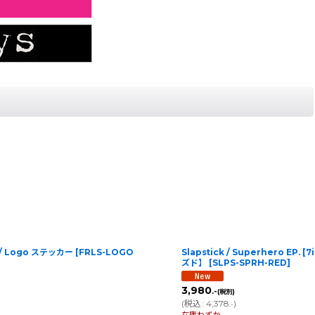
s / Logo ステッカー
[
FRLS-LOGO
Slapstick / Superhero E
ズド】
[
SLPS-SPRH-RED
]
3,980
.-
(税別)
(
税込
:
4,378
)
.-