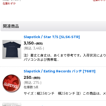
在庫わずか
在庫わずか
関連商品
Slapstick / Star T/S
[
SLSK-STR
]
3,150
.-
(税別)
(
税込
:
3,465
)
.-
注）着丈と身丈は、あくまで参考です。入荷状況により
パソコンおよび携帯電…
Slapstick / Eating Records バッヂ
[
76811
]
250
.-
(税別)
(
税込
:
275
)
.-
在庫数 5点
サイズ：縦2.5センチ 横2.5センチ 注）この商品は