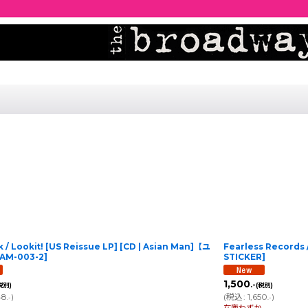
k / Lookit! [US Reissue LP] [CD | Asian Man]【ユ
Fearless Record
AM-003-2
]
STICKER
]
1,500
.-
税別)
(税別)
48
)
(
税込
:
1,650
)
.-
.-