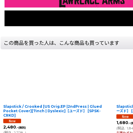
この商品を買った人は、こんな商品も買っています
Slapstick / Crooked [US Orig.EP |2ndPress | Glued
Slapstic
Pocket Cover][7inch | Dyslexic]【ユーズド】
[
SPSK-
ーズド】
[
CRKD
]
1,680
.-
(
2,480
.-
(税別)
(
税込
:
1,8
(
税込
:
2,728
)
.-