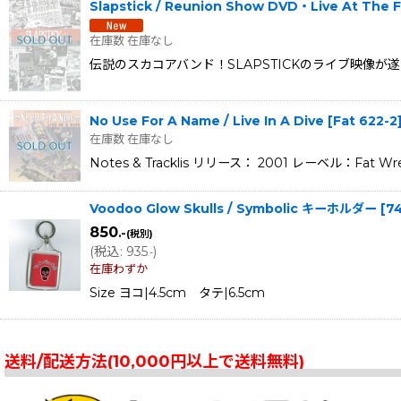
Slapstick / Reunion Show DVD・Live At The F
在庫数 在庫なし
伝説のスカコアバンド！SLAPSTICKのライブ映像が遂に
No Use For A Name / Live In A Dive
[
Fat 622-2
在庫数 在庫なし
Notes & Tracklis リリース： 2001 レーベル：Fat Wreck C
Voodoo Glow Skulls / Symbolic キーホルダー
[
7
850
.-
(税別)
(
税込
:
935
)
.-
在庫わずか
Size ヨコ|4.5cm タテ|6.5cm
送料/配送方法(10,000円以上で送料無料)