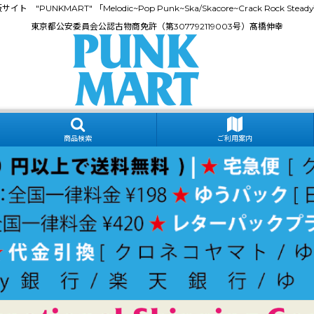
門通販サイト "PUNKMART" 「Melodic~Pop Punk~Ska/Skacore~Crack Rock
東京都公安委員会公認古物商免許（第307792119003号）髙橋伸幸
商品検索
ご利用案内