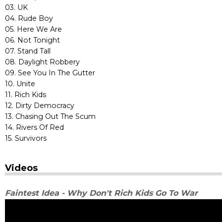
03. UK
04. Rude Boy
05. Here We Are
06. Not Tonight
07. Stand Tall
08. Daylight Robbery
09. See You In The Gutter
10. Unite
11. Rich Kids
12. Dirty Democracy
13. Chasing Out The Scum
14. Rivers Of Red
15. Survivors
Videos
Faintest Idea - Why Don't Rich Kids Go To War