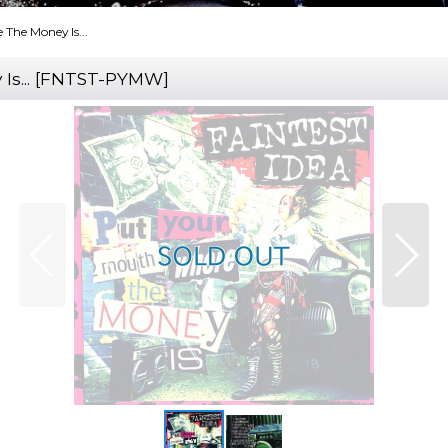
 The Money Is...
s...
[
FNTST-PYMW
]