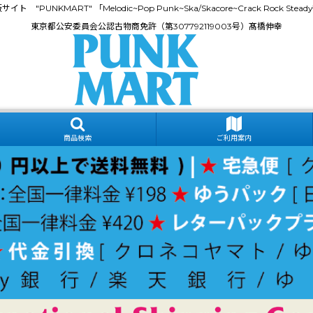
門通販サイト "PUNKMART" 「Melodic~Pop Punk~Ska/Skacore~Crack Rock
東京都公安委員会公認古物商免許（第307792119003号）髙橋伸幸
商品検索
ご利用案内