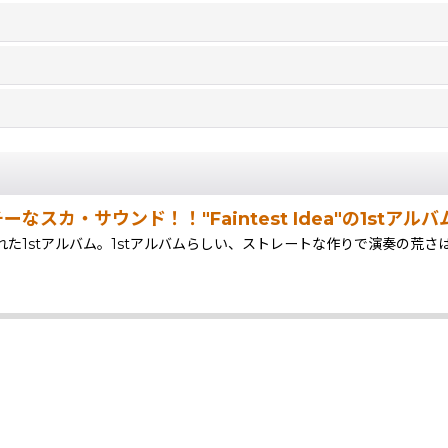
スカ・サウンド！！"Faintest Idea"の1stアル
リリースされた1stアルバム。1stアルバムらしい、ストレートな作りで演