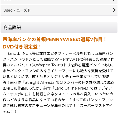
Used・ユーズド
商品詳細
西海岸パンクの首領PENNYWISEの通算7作目！
DVD付き限定盤！
Rancid、Nofx等と並びエピタフ・レーベルを代表し西海岸パン
ク・バンドのドンとして君臨する"Pennywise"が発表した通産７作
目のアルバム！！米Warped Tourのトリを飾る常連バンドであり、
またパンク・ファンのみならずサーファーにも絶大な支持を受けて
いるという点で、確固たるオリジナリティーを確立させている彼
等！前々作『Straight Ahead』ではメンバーの死を乗り越えて原点
回帰した作品だったが、前作『Land Of The Free』ではミディア
ム・テンポの曲にも挑戦したネクスト・レベルへ突入！いったい今
作はどのような作品になっているのか！？すべてのパンク・ファン
聴き逃し厳禁の疾走チューンが満載のはず！！スーパーマストアイ
テム！！