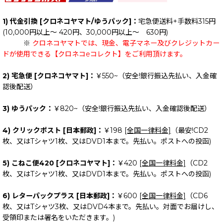
1) 代金引換 [クロネコヤマト/ゆうパック]：
宅急便送料+手数料315円
(10,000円以上～ 420円、30,000円以上～ 630円)
※
クロネコヤマトでは、現金、電子マネー及びクレジットカー
ドが使用できる【クロネコeコレクト】をご利用頂けます。
2) 宅急便 [クロネコヤマト]：
￥550~（安全!銀行振込先払い、入金確
認後配送）
3) ゆうパック：
￥820~（安全!銀行振込先払い、入金確認後配送）
4) クリックポスト [日本郵政]：
￥198
[全国一律料金]
（最安!CD2
枚、又はTシャツ1枚、又はDVD1本まで。先払い。ポストへの投函)
5) こねこ便420 [クロネコヤマト]：
￥420
[全国一律料金]
（CD2
枚、又はTシャツ1枚、又はDVD1本まで。先払い。ポストへの投函)
6) レターパックプラス [日本郵政]：
￥600
[全国一律料金]
（CD6
枚、又はTシャツ3枚、又はDVD4本まで。先払い。対面でお届けし、
受領印または署名をいただきます。)