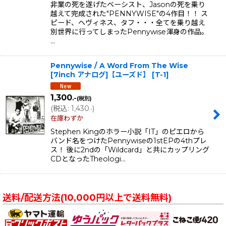
非業の死を遂げたベーシスト、Jasonの死を乗り
越えて完成された"PENNYWISE"の4作目！！ ス
ピード、ヘヴィネス、タフ・・・全てを乗り越え
別世界に行ってしまったPennywise渾身の作品。
…
Pennywise / A Word From The Wise
[7inch アナログ]【ユーズド】
[
T-1
]
1,300
.-
(税別)
(
税込
:
1,430
)
.-
在庫わずか
Stephen Kingのホラー小説「IT」のピエロから
バンド名をつけたPennywiseの1stEPの4thプレ
ス！ 後に2ndの「Wildcard」と共にカップリング
CDとなったTheologi…
送料/配送方法(10,000円以上で送料無料)