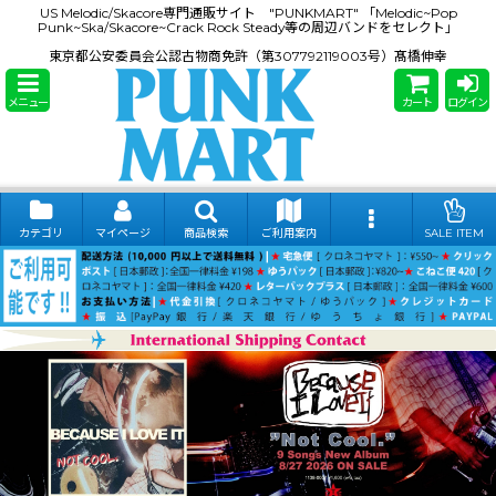
US Melodic/Skacore専門通販サイト "PUNKMART" 「Melodic~Pop
Punk~Ska/Skacore~Crack Rock Steady等の周辺バンドをセレクト」
東京都公安委員会公認古物商免許（第307792119003号）髙橋伸幸
メニュー
カート
ログイン
カテゴリ
マイページ
商品検索
ご利用案内
SALE ITEM