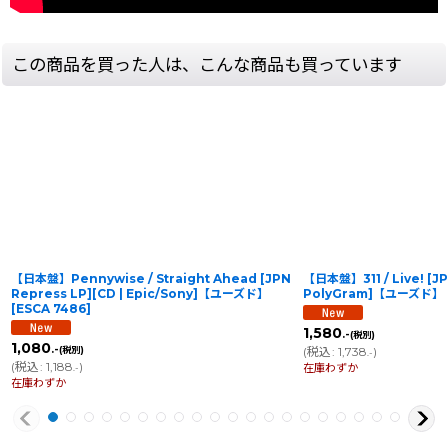
この商品を買った人は、こんな商品も買っています
【日本盤】Pennywise / Straight Ahead [JPN
【日本盤】311 / Live! [JPN
Repress LP][CD | Epic/Sony]【ユーズド】
PolyGram]【ユーズド】
[
ESCA 7486
]
1,580
.-
(税別)
1,080
.-
(税別)
(
税込
:
1,738
)
.-
(
税込
:
1,188
)
在庫わずか
.-
在庫わずか