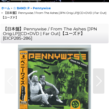
ホーム
>
☆ BAND: P
>
Pennywise
>
【日本盤】Pennywise / From The Ashes [JPN Orig.LP][CD+DVD | Far Out]
【ユーズド】
【日本盤】Pennywise / From The Ashes [JPN
Orig.LP][CD+DVD | Far Out]【ユーズド】
[
EICP285-286
]