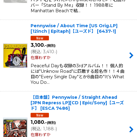
バー「Stand By Me」収録！！ 1988年に
Manhattan Beachで結…
Pennywise / About Time [US Orig.LP]
[12inch | Epitaph]【ユーズド】
[
6437-1
]
3,100
.-
(税別)
(
税込
:
3,410
)
.-
在庫わずか
Peaceful Dayも収録の3rdアルバム！！ 個人的
には"Unknow Road"に匹敵する超名作！！４曲
目の"Every Single Day"とか8曲目の"It's What
You Do…
【日本盤】Pennywise / Straight Ahead
[JPN Repress LP][CD | Epic/Sony]【ユーズ
ド】
[
ESCA 7486
]
1,080
.-
(税別)
(
税込
:
1,188
)
.-
在庫わずか