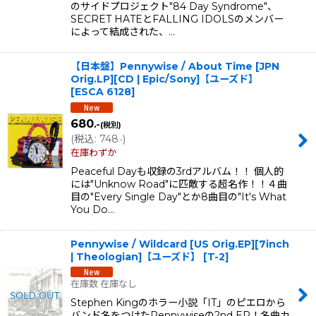
のサイドプロジェクト"84 Day Syndrome"、
SECRET HATEとFALLING IDOLSのメンバー
によって結成された、…
【日本盤】Pennywise / About Time [JPN
Orig.LP][CD | Epic/Sony]【ユーズド】
[
ESCA 6128
]
680
.-
(税別)
(
税込
:
748
)
.-
在庫わずか
Peaceful Dayも収録の3rdアルバム！！ 個人的
には"Unknow Road"に匹敵する超名作！！４曲
目の"Every Single Day"とか8曲目の"It's What
You Do…
Pennywise / Wildcard [US Orig.EP][7inch
| Theologian]【ユーズド】
[
T-2
]
在庫数 在庫なし
Stephen Kingのホラー小説「IT」のピエロから
バンド名をつけたPennywiseの2nd EP！名曲カ