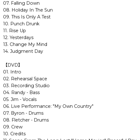
07. Falling Down
08. Holiday In The Sun
09. This Is Only A Test
10. Punch Drunk
11. Rise Up
12. Yesterdays
13. Change My Mind
14. Judgment Day
【DVD】
01. Intro
02. Rehearsal Space
03. Recording Studio
04. Randy - Bass
05. Jim - Vocals
06. Live Performance: "My Own Country"
07. Byron - Drums
08. Fletcher - Drums
09. Crew
10. Credits