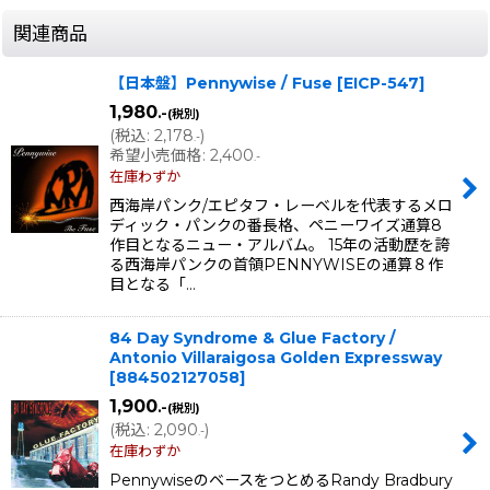
関連商品
【日本盤】Pennywise / Fuse
[
EICP-547
]
1,980
.-
(税別)
(
税込
:
2,178
)
.-
希望小売価格
:
2,400
.-
在庫わずか
西海岸パンク/エピタフ・レーベルを代表するメロ
ディック・パンクの番長格、ペニーワイズ通算8
作目となるニュー・アルバム。 15年の活動歴を誇
る西海岸パンクの首領PENNYWISEの通算８作
目となる「…
84 Day Syndrome & Glue Factory /
Antonio Villaraigosa Golden Expressway
[
884502127058
]
1,900
.-
(税別)
(
税込
:
2,090
)
.-
在庫わずか
PennywiseのベースをつとめるRandy Bradbury