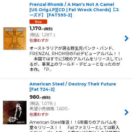
Frenzal Rhomb / A Man's Not A Camel
[US Orig.LP][CD | Fat Wreck Chords]【ユ
ーズド】
[
FAT595-2
]
1,170
.-
(税別)
(
税込
:
1,287
)
.-
在庫わずか
オーストラリアが誇る野生児パンク・バンド、
FRENZAL RHOMBのFatデビューアルバム！！
本国ではすでに3枚のアルバムをリリースしてい
るが、事実上のワールド・デビューとなったのが
本作。「P…
American Steel / Destroy Their Future
[
Fat 724-2
]
980
.-
(税別)
(
税込
:
1,078
)
.-
希望小売価格
:
1,600
.-
在庫わずか
American Steel復活！！6年振りのアルバムを
堂々リリース！！ Fatファミリーとしては新入