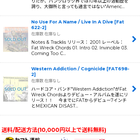
りだが、パンクロック界では10年以上の活動歴を
誇り、大御所と言っても過言ではない"Americ…
No Use For A Name / Live In A Dive
[
Fat
622-2
]
在庫数 在庫なし
Notes & Tracklis リリース： 2001 レーベル：
Fat Wreck Chords 01. Intro 02. Invincible 03.
Coming Too C…
Western Addiction / Cognicide
[
FAT698-
2
]
在庫数 在庫なし
ハードコア・バンド"Western Addiction"がFat
Wreck Chordsよりデビュー・アルバムを遂にリ
リース！！ 今までにFATからデビュー7インチ
とMEXICAN DISAST…
送料/配送方法(10,000円以上で送料無料)