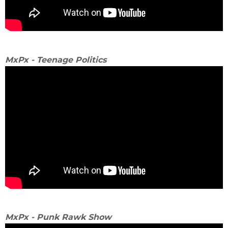
MxPx - Teenage Politics
MxPx - Punk Rawk Show