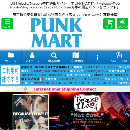
US Melodic/Skacore専門通販サイト "PUNKMART" 「Melodic~Pop
Punk~Ska/Skacore~Crack Rock Steady等の周辺バンドをセレクト」
東京都公安委員会公認古物商免許（第307792119003号）髙橋伸幸
メニュー
カート
ログイン
カテゴリ
マイページ
商品検索
ご利用案内
SALE ITEM