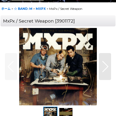
ホーム
>
☆ BAND: M
>
MXPX
>
MxPx / Secret Weapon
MxPx / Secret Weapon
[
3901172
]