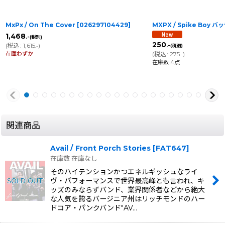
MxPx / On The Cover
[
026297104429
]
MXPX / Spike Boy バ
1,468
.-
(税別)
250
(
税込
:
1,615
)
.-
(税別)
.-
在庫わずか
(
税込
:
275
)
.-
在庫数 4点
関連商品
Avail / Front Porch Stories
[
FAT647
]
在庫数 在庫なし
そのハイテンションかつエネルギッシュなライ
ヴ・パフォーマンスで世界最高峰とも言われ、キ
ッズのみならずバンド、業界関係者などから絶大
な人気を誇るバージニア州はリッチモンドのハー
ドコア・パンクバンド"AV…