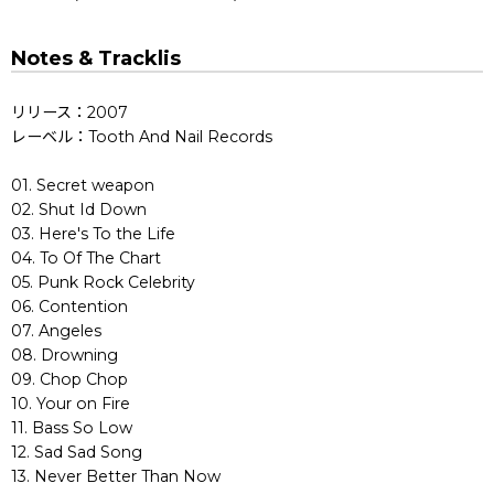
Notes & Tracklis
リリース：2007
レーベル：Tooth And Nail Records
01. Secret weapon
02. Shut Id Down
03. Here's To the Life
04. To Of The Chart
05. Punk Rock Celebrity
06. Contention
07. Angeles
08. Drowning
09. Chop Chop
10. Your on Fire
11. Bass So Low
12. Sad Sad Song
13. Never Better Than Now