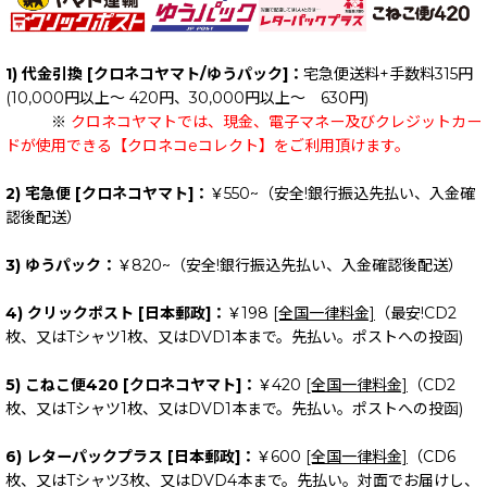
1) 代金引換 [クロネコヤマト/ゆうパック]：
宅急便送料+手数料315円
(10,000円以上～ 420円、30,000円以上～ 630円)
※
クロネコヤマトでは、現金、電子マネー及びクレジットカー
ドが使用できる【クロネコeコレクト】をご利用頂けます。
2) 宅急便 [クロネコヤマト]：
￥550~（安全!銀行振込先払い、入金確
認後配送）
3) ゆうパック：
￥820~（安全!銀行振込先払い、入金確認後配送）
4) クリックポスト [日本郵政]：
￥198
[全国一律料金]
（最安!CD2
枚、又はTシャツ1枚、又はDVD1本まで。先払い。ポストへの投函)
5) こねこ便420 [クロネコヤマト]：
￥420
[全国一律料金]
（CD2
枚、又はTシャツ1枚、又はDVD1本まで。先払い。ポストへの投函)
6) レターパックプラス [日本郵政]：
￥600
[全国一律料金]
（CD6
枚、又はTシャツ3枚、又はDVD4本まで。先払い。対面でお届けし、