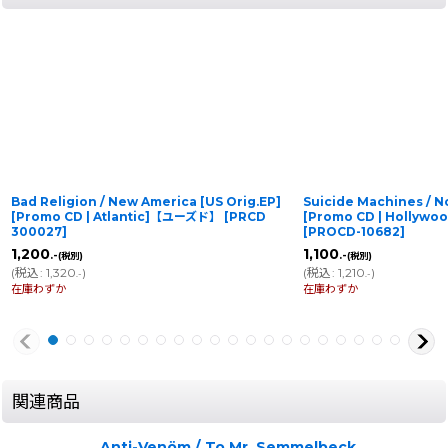
Bad Religion / New America [US Orig.EP]
Suicide Machines / N
[Promo CD | Atlantic]【ユーズド】
[
PRCD
[Promo CD | Holly
300027
]
[
PROCD-10682
]
1,200
1,100
.-
.-
(税別)
(税別)
(
税込
:
1,320
)
(
税込
:
1,210
)
.-
.-
在庫わずか
在庫わずか
関連商品
Anti-Venöm / To Mr. Semmelbeck