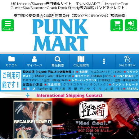
US Melodic/Skacore専門通販サイト "PUNKMART" 「Melodic~Pop
Punk~Ska/Skacore~Crack Rock Steady等の周辺バンドをセレクト」
東京都公安委員会公認古物商免許（第307792119003号）髙橋伸幸
メニュー
カート
ログイン
カテゴリ
マイページ
商品検索
ご利用案内
SALE ITEM