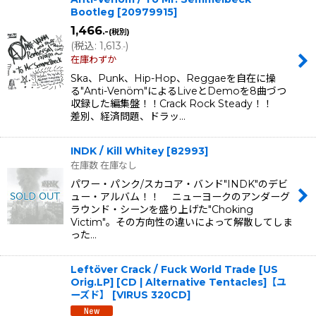
Bootleg
[
20979915
]
1,466
.-
(税別)
(
税込
:
1,613
)
.-
在庫わずか
Ska、Punk、Hip-Hop、Reggaeを自在に操
る"Anti-Venöm"によるLiveとDemoを8曲づつ
収録した編集盤！！Crack Rock Steady！！
差別、経済問題、ドラッ…
INDK / Kill Whitey
[
82993
]
在庫数 在庫なし
パワー・パンク/スカコア・バンド"INDK"のデビ
ュー・アルバム！！ ニューヨークのアンダーグ
ラウンド・シーンを盛り上げた"Choking
Victim"。その方向性の違いによって解散してしま
った…
Leftöver Crack / Fuck World Trade [US
Orig.LP] [CD | Alternative Tentacles]【ユ
ーズド】
[
VIRUS 320CD
]