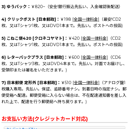
3) ゆうパック：
￥820~（安全!銀行振込先払い、入金確認後配送）
4) クリックポスト [日本郵政]：
￥198
[全国一律料金]
（最安!CD2
枚、又はTシャツ1枚、又はDVD1本まで。先払い。ポストへの投函)
5) こねこ便420 [クロネコヤマト]：
￥420
[全国一律料金]
（CD2
枚、又はTシャツ1枚、又はDVD1本まで。先払い。ポストへの投函)
6) レターパックプラス [日本郵政]：
￥600
[全国一律料金]
（CD6
枚、又はTシャツ3枚、又はDVD4本まで。先払い。対面でお届けし、
受領印または署名をいただきます。)
7) 日本郵便 定形外 [日本郵政]：
￥510
[全国一律料金]
（アナログ盤1
枚購入専用。先払い。保証、追跡番号ナシ。到着日時の指定ナシ。郵
便受箱へ配達。郵便受箱に入らない場合は、不在配達通知書を差し入
れた上で、配達を行う郵便局へ持ち戻ります。)
お支払い方法(クレジットカード対応)