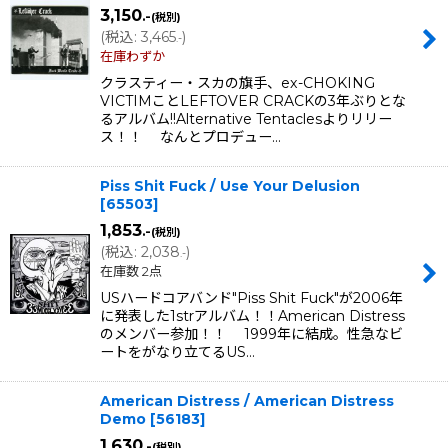
3,150
.-
(税別)
(
税込
:
3,465
)
.-
在庫わずか
クラスティー・スカの旗手、ex-CHOKING
VICTIMことLEFTOVER CRACKの3年ぶりとな
るアルバム!!Alternative Tentaclesよりリリー
ス！！ なんとプロデュー…
Piss Shit Fuck / Use Your Delusion
[
65503
]
1,853
.-
(税別)
(
税込
:
2,038
)
.-
在庫数 2点
USハードコアバンド"Piss Shit Fuck"が2006年
に発表した1strアルバム！！American Distress
のメンバー参加！！ 1999年に結成。性急なビ
ートをがなり立てるUS…
American Distress / American Distress
Demo
[
56183
]
1,630
.-
(税別)