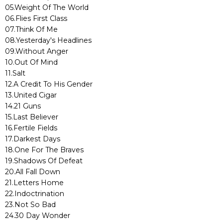
05.Weight Of The World
06.Flies First Class
07.Think Of Me
08.Yesterday's Headlines
09.Without Anger
10.Out Of Mind
11.Salt
12.A Credit To His Gender
13.United Cigar
14.21 Guns
15.Last Believer
16.Fertile Fields
17.Darkest Days
18.One For The Braves
19.Shadows Of Defeat
20.All Fall Down
21.Letters Home
22.Indoctrination
23.Not So Bad
24.30 Day Wonder