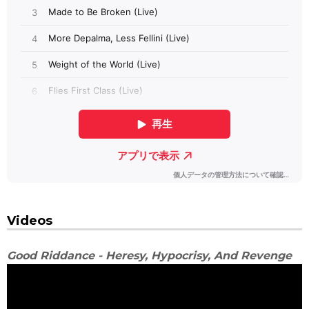
Videos
Good Riddance - Heresy, Hypocrisy, And Revenge