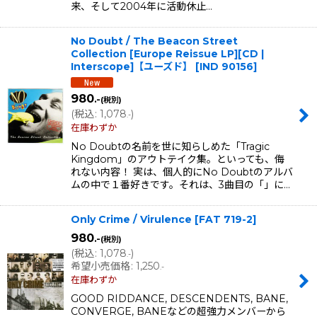
来、そして2004年に活動休止…
No Doubt / The Beacon Street
Collection [Europe Reissue LP][CD |
Interscope]【ユーズド】
[
IND 90156
]
980
.-
(税別)
(
税込
:
1,078
)
.-
在庫わずか
No Doubtの名前を世に知らしめた「Tragic
Kingdom」のアウトテイク集。といっても、侮
れない内容！ 実は、個人的にNo Doubtのアルバ
ムの中で１番好きです。それは、3曲目の「」に…
Only Crime / Virulence
[
FAT 719-2
]
980
.-
(税別)
(
税込
:
1,078
)
.-
希望小売価格
:
1,250
.-
在庫わずか
GOOD RIDDANCE, DESCENDENTS, BANE,
CONVERGE, BANEなどの超強力メンバーから