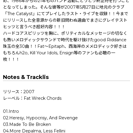
め、1986年からの21年ものバンド活動にとうとう終止符を打つこと
となってしまった。そんな彼等が2007年5月27日に地元のクラブ
「The Catalyst」にてプレイしたラスト・ライブを収録！！今まで
にリリースした全音源からの新旧問わぬ選曲でまさにグレイテスト
ヒッツと言うべき超好内容！！！
ハードコアスピリッツを胸に、ポリティカルなメッセージの切なく
も熱いメロディックサウンドで時代を駆け抜けたgood Riddance
珠玉の全30曲！！Fat〜Epitaph、西海岸のメメロディック好きは
もちろんh2o, Kill Your Idols, Ensign等のファンも必聴の一
枚！！！
Notes & Tracklis
リリース：2007
レーベル：Fat Wreck Chords
01.Intro
02.Heresy, Hypocrisy, And Revenge
03.Made To Be Broken
04.More Depalma, Less Fellini