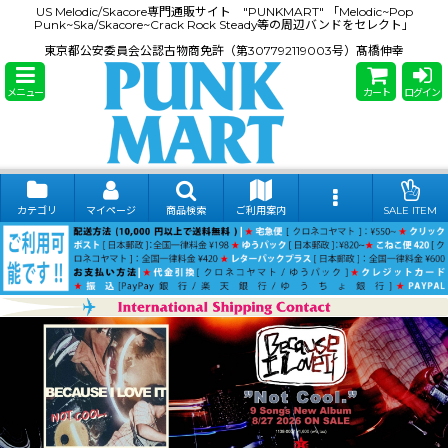
US Melodic/Skacore専門通販サイト "PUNKMART" 「Melodic~Pop
Punk~Ska/Skacore~Crack Rock Steady等の周辺バンドをセレクト」
東京都公安委員会公認古物商免許（第307792119003号）髙橋伸幸
メニュー
カート
ログイン
カテゴリ
マイページ
商品検索
ご利用案内
SALE ITEM