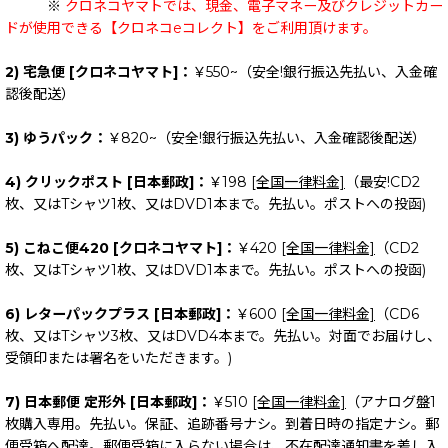
※
クロネコヤマトでは、現金、電子マネー及びクレジットカー
ドが使用できる【クロネコeコレクト】をご利用頂けます。
2) 宅急便 [クロネコヤマト]：
￥550~（安全!銀行振込先払い、入金確
認後配送）
3) ゆうパック：
￥820~（安全!銀行振込先払い、入金確認後配送）
4) クリックポスト [日本郵政]：
￥198
[全国一律料金]
（最安!CD2
枚、又はTシャツ1枚、又はDVD1本まで。先払い。ポストへの投函)
5) こねこ便420 [クロネコヤマト]：
￥420
[全国一律料金]
（CD2
枚、又はTシャツ1枚、又はDVD1本まで。先払い。ポストへの投函)
6) レターパックプラス [日本郵政]：
￥600
[全国一律料金]
（CD6
枚、又はTシャツ3枚、又はDVD4本まで。先払い。対面でお届けし、
受領印または署名をいただきます。)
7) 日本郵便 定形外 [日本郵政]：
￥510
[全国一律料金]
（アナログ盤1
枚購入専用。先払い。保証、追跡番号ナシ。到着日時の指定ナシ。郵
便受箱へ配達。郵便受箱に入らない場合は、不在配達通知書を差し入