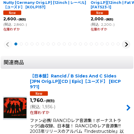
Nutty [Germany Orig.LP] [12inch | レーベル]
Orig.LP][12inch | F
【ユーズド】
[
KOLP157
]
[
FAT523-1
]
2,600
2,000
.-
.-
(税別)
(税別)
(
税込
:
2,860
)
(
税込
:
2,200
)
.-
.-
在庫わずか
在庫わずか
関連商品
【日本盤】Rancid / B Sides And C Sides
[JPN Orig.LP][CD | Epic]【ユーズド】
[
EICP
971
]
1,760
.-
(税別)
(
税込
:
1,936
)
.-
在庫わずか
ファン必携! RANCIDレア音源集！ボーナストラ
ック5曲収録、日本盤！ RANCIDのレア音源集!!!
2003年リリースのアルバム『Indestructible』以