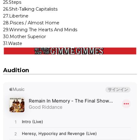
25.Steps
26.Shit-Talking Capitalists
27.Libertine
28.Pisces / Almost Home
29.Winning The Hearts And Minds
30.Mother Superior
31.Waste
Audition