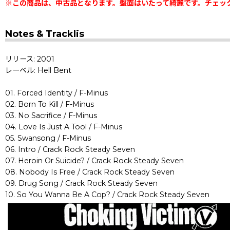
※この商品は、中古品となります。盤面はいたって綺麗です。チェッ
Notes & Tracklis
リリース: 2001
レーベル: Hell Bent
01. Forced Identity / F-Minus
02. Born To Kill / F-Minus
03. No Sacrifice / F-Minus
04. Love Is Just A Tool / F-Minus
05. Swansong / F-Minus
06. Intro / Crack Rock Steady Seven
07. Heroin Or Suicide? / Crack Rock Steady Seven
08. Nobody Is Free / Crack Rock Steady Seven
09. Drug Song / Crack Rock Steady Seven
10. So You Wanna Be A Cop? / Crack Rock Steady Seven