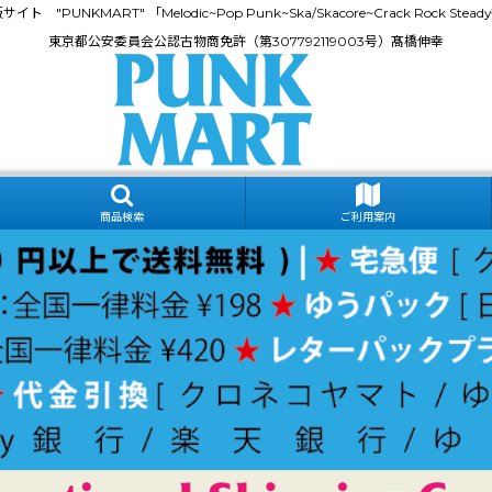
門通販サイト "PUNKMART" 「Melodic~Pop Punk~Ska/Skacore~Crack Rock
東京都公安委員会公認古物商免許（第307792119003号）髙橋伸幸
商品検索
ご利用案内