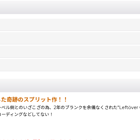
生み出した奇跡のスプリット作！！
後、レーベル側とのいざこざの為、2年のブランクを余儀なくされた"Leftöver
コーディングなどしてない！