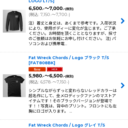
LOGO LT/S
]
6,500
～7,000
.-
.-
(税別)
(
税込
:
7,150
～7,700
)
.-
.-
注）着丈と身丈は、あくまで参考です。入荷状況
により、使用ボディーに変化が生じます。ご了承
ください。お時間を頂くこととなりますが、採寸
のご依頼はお気軽にお申し付けください。 注) パ
ソコンおよび携帯電…
Fat Wreck Chords / Logo ブラック T/S
[
FAT808BK
]
5,980
～6,500
.-
.-
(税別)
(
税込
:
6,578
～7,150
)
.-
.-
シンプルながらずっと変わらないレッドカラーは
超名作にして、全メロディックファンのマストア
イテムです！そのブラックバージョンが登場で
す！！写真は、背中のプリント。フロントにも左
胸にロゴが入ります。 …
Fat Wreck Chords / Logo グレイ T/S