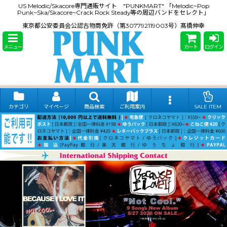
US Melodic/Skacore専門通販サイト "PUNKMART" 「Melodic~Pop
Punk~Ska/Skacore~Crack Rock Steady等の周辺バンドをセレクト」
東京都公安委員会公認古物商免許（第307792119003号）髙橋伸幸
メニュー
カート
ログイン
カテゴリ
マイページ
商品検索
ご利用案内
SALE ITEM