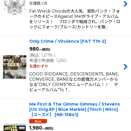
在庫数 2点
Fat Wreck Chordsの大人気、哀愁パンク・フォ
ークの４ピースAgainst Me!がライブ・アルバム
をリリース！ フロリダで結成され、パンク・ロ
ックにフォーク/ブルース/カントリーを取…
Only Crime / Virulence
[
FAT 719-2
]
980
.-
(税別)
(
税込
:
1,078
)
.-
希望小売価格
:
1,250
.-
在庫わずか
GOOD RIDDANCE, DESCENDENTS, BANE,
CONVERGE, BANEなどの超強力メンバーから
なる"ONLY CRIME"のニューアルバム！！ デ
ビューアルバム"To T…
Me First & The Gimme Gimmes / Stevens
[US Orig.EP | Blue Marble] [7inch | Nitro]
【ユーズド】
[
NR-15841
]
1,980
.-
(税別)