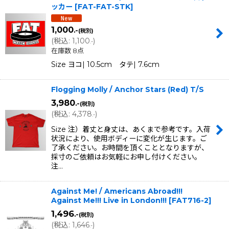
ッカー
[
FAT-FAT-STK
]
1,000
.-
(税別)
(
税込
:
1,100
)
.-
在庫数 8点
Size ヨコ| 10.5cm タテ| 7.6cm
Flogging Molly / Anchor Stars (Red) T/S
3,980
.-
(税別)
(
税込
:
4,378
)
.-
Size 注）着丈と身丈は、あくまで参考です。入荷
状況により、使用ボディーに変化が生じます。ご
了承ください。お時間を頂くこととなりますが、
採寸のご依頼はお気軽にお申し付けください。
注…
Against Me! / Americans Abroad!!!
Against Me!!! Live in London!!!
[
FAT716-2
]
1,496
.-
(税別)
(
税込
:
1,646
)
.-