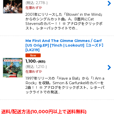
(
税込
:
2,178
)
.-
在庫わずか
2001年にリリースした「Blowin' in the Wind」
からのシングルカット曲。A、B面共にCat
Stevensのカバー！！ ※ アナログをクリックポ
スト、レターパックライトでの…
Me First And The Gimme Gimmes / Garf
[US Orig.EP] [7inch | Lookout!]【ユーズド】
[
LK219
]
1,100
.-
(税別)
(
税込
:
1,210
)
.-
在庫わずか
1997年リリースの「Have a Ball」から「I Am a
Rock」を収録。Simon & Garfunkelのカバーを
2曲！！ ※ アナログをクリックポスト、レターパ
ックライトでの発送…
送料/配送方法(10,000円以上で送料無料)