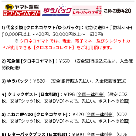
1) 代金引換 [クロネコヤマト/ゆうパック]：
宅急便送料+手数料315円
(10,000円以上～ 420円、30,000円以上～ 630円)
※
クロネコヤマトでは、現金、電子マネー及びクレジットカー
ドが使用できる【クロネコeコレクト】をご利用頂けます。
2) 宅急便 [クロネコヤマト]：
￥550~（安全!銀行振込先払い、入金確
認後配送）
3) ゆうパック：
￥820~（安全!銀行振込先払い、入金確認後配送）
4) クリックポスト [日本郵政]：
￥198
[全国一律料金]
（最安!CD2
枚、又はTシャツ1枚、又はDVD1本まで。先払い。ポストへの投函)
5) こねこ便420 [クロネコヤマト]：
￥420
[全国一律料金]
（CD2
枚、又はTシャツ1枚、又はDVD1本まで。先払い。ポストへの投函)
6) レターパックプラス [日本郵政]：
￥600
[全国一律料金]
（CD6