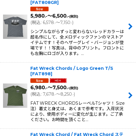
[
FAT808GR
]
5,980
～6,500
.-
.-
(税別)
(
税込
:
6,578
～7,150
)
.-
.-
シンプルながらずっと変わらないレッドカラーは
超名作にして、全メロディックファンのマストア
イテムです！そのヘザーグレイ・バージョンが登
場です！！写真は、背中のプリント。フロントに
も左胸にロゴが入ります。…
Fat Wreck Chords / Logo Green T/S
[
FAT898
]
6,980
～7,500
.-
.-
(税別)
(
税込
:
7,678
～8,250
)
.-
.-
FAT WRECK CHORDSレーベルTシャツ！ Size
注）着丈と身丈は、あくまで参考です。入荷状況
により、使用ボディーに変化が生じます。ご了承
ください。お時間を頂くこと…
Fat Wreck Chord / Fat Wreck Chord ステ