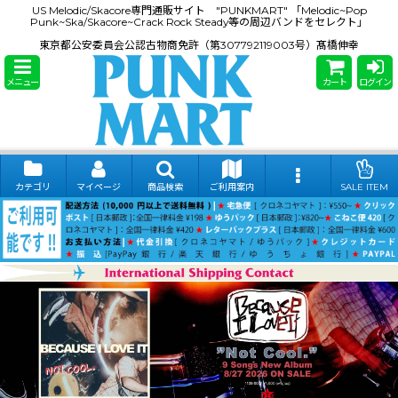
US Melodic/Skacore専門通販サイト "PUNKMART" 「Melodic~Pop
Punk~Ska/Skacore~Crack Rock Steady等の周辺バンドをセレクト」
東京都公安委員会公認古物商免許（第307792119003号）髙橋伸幸
メニュー
カート
ログイン
カテゴリ
マイページ
商品検索
ご利用案内
SALE ITEM