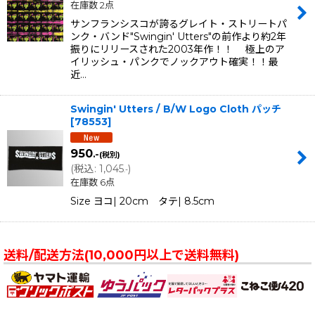
在庫数 2点
サンフランシスコが誇るグレイト・ストリートパ
ンク・バンド"Swingin' Utters"の前作より約2年
振りにリリースされた2003年作！！ 極上のア
イリッシュ・パンクでノックアウト確実！！最
近…
Swingin' Utters / B/W Logo Cloth パッチ
[
78553
]
950
.-
(税別)
(
税込
:
1,045
)
.-
在庫数 6点
Size ヨコ| 20cm タテ| 8.5cm
送料/配送方法(10,000円以上で送料無料)