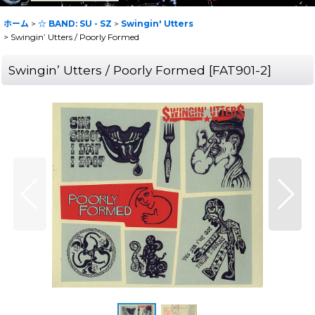
ホーム
>
☆ BAND: SU - SZ
>
Swingin' Utters
>
Swingin’ Utters / Poorly Formed
Swingin’ Utters / Poorly Formed
[
FAT901-2
]