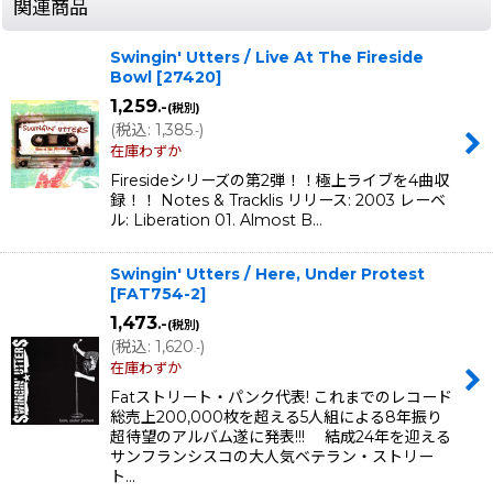
関連商品
Swingin' Utters / Live At The Fireside
Bowl
[
27420
]
1,259
.-
(税別)
(
税込
:
1,385
)
.-
在庫わずか
Firesideシリーズの第2弾！！極上ライブを4曲収
録！！ Notes & Tracklis リリース: 2003 レーベ
ル: Liberation 01. Almost B…
Swingin' Utters / Here, Under Protest
[
FAT754-2
]
1,473
.-
(税別)
(
税込
:
1,620
)
.-
在庫わずか
Fatストリート・パンク代表! これまでのレコード
総売上200,000枚を超える5人組による8年振り
超待望のアルバム遂に発表!!! 結成24年を迎える
サンフランシスコの大人気ベテラン・ストリー
ト…