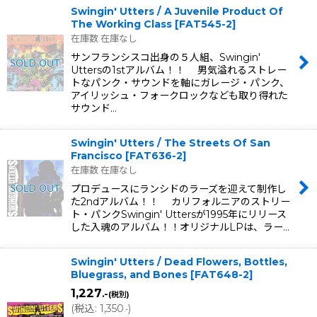
Swingin' Utters / A Juvenile Product Of
The Working Class
[
FAT545-2
]
在庫数 在庫なし
サンフランシスコ出身の５人組、Swingin'
Uttersの1stアルバム！！ 男気溢れるストレー
トなパンク・サウンドを軸にガレージ・パンク、
アイリッシュ・フォークロックなども取り得れた
サウンド…
Swingin' Utters / The Streets Of San
Francisco
[
FAT636-2
]
在庫数 在庫なし
プロデュースにランシドのラーズを迎えて制作し
た2ndアルバム！！ カリフォルニアのストリー
ト・パンクSwingin' Uttersが1995年にリリース
した入魂のアルバム！！オリジナルLPは、ラー…
Swingin' Utters / Dead Flowers, Bottles,
Bluegrass, and Bones
[
FAT648-2
]
1,227
.-
(税別)
(
税込
:
1,350
)
.-