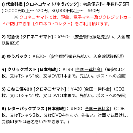
1) 代金引換 [クロネコヤマト/ゆうパック]：
宅急便送料+手数料315円
(10,000円以上～ 420円、30,000円以上～ 630円)
※
クロネコヤマトでは、現金、電子マネー及びクレジットカー
ドが使用できる【クロネコeコレクト】をご利用頂けます。
2) 宅急便 [クロネコヤマト]：
￥550~（安全!銀行振込先払い、入金確
認後配送）
3) ゆうパック：
￥820~（安全!銀行振込先払い、入金確認後配送）
4) クリックポスト [日本郵政]：
￥198
[全国一律料金]
（最安!CD2
枚、又はTシャツ1枚、又はDVD1本まで。先払い。ポストへの投函)
5) こねこ便420 [クロネコヤマト]：
￥420
[全国一律料金]
（CD2
枚、又はTシャツ1枚、又はDVD1本まで。先払い。ポストへの投函)
6) レターパックプラス [日本郵政]：
￥600
[全国一律料金]
（CD6
枚、又はTシャツ3枚、又はDVD4本まで。先払い。対面でお届けし、
受領印または署名をいただきます。)