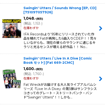
Swingin' Utters / Sounds Wrong [EP, CD]
[
751097057926
]
1,048
.-
(税別)
(
税込
:
1,153
)
.-
在庫わずか
IFA Recordsより'95年にリリースされていた作
品を晴れてFatが再発した6曲入りCDEP！！荒々
しいながらも、現在の彼らのサウンドに通じるキ
ラリと光るセンスが覗える好作品！！ No…
Swingin' Utters / Live In A Dive [Comic
Book セット]
[
Fat 669-2CMC
]
1,600
.-
(税別)
(
税込
:
1,760
)
.-
在庫わずか
Fat Wreckがお届けする大人気ライブアルバムシ
リーズ『Live In A Dive』の第5弾はサンフラシス
コきってのグレート・ストリートパンク・バン
ド"Swingin' Utters"！！しかも…