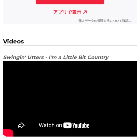
Videos
Swingin' Utters - I'm a Little Bit Country