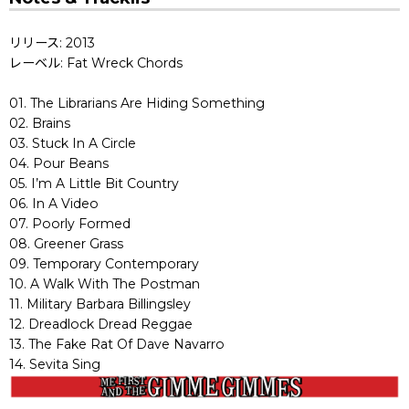
リリース: 2013
レーベル: Fat Wreck Chords
01. The Librarians Are Hiding Something
02. Brains
03. Stuck In A Circle
04. Pour Beans
05. I’m A Little Bit Country
06. In A Video
07. Poorly Formed
08. Greener Grass
09. Temporary Contemporary
10. A Walk With The Postman
11. Military Barbara Billingsley
12. Dreadlock Dread Reggae
13. The Fake Rat Of Dave Navarro
14. Sevita Sing