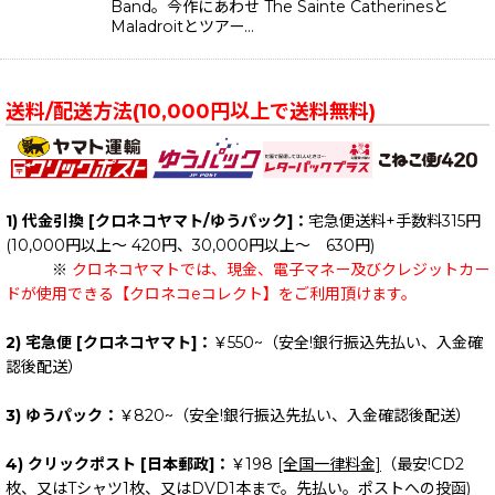
Band。今作にあわせ The Sainte Catherinesと
Maladroitとツアー…
送料/配送方法(10,000円以上で送料無料)
1) 代金引換 [クロネコヤマト/ゆうパック]：
宅急便送料+手数料315円
(10,000円以上～ 420円、30,000円以上～ 630円)
※
クロネコヤマトでは、現金、電子マネー及びクレジットカー
ドが使用できる【クロネコeコレクト】をご利用頂けます。
2) 宅急便 [クロネコヤマト]：
￥550~（安全!銀行振込先払い、入金確
認後配送）
3) ゆうパック：
￥820~（安全!銀行振込先払い、入金確認後配送）
4) クリックポスト [日本郵政]：
￥198
[全国一律料金]
（最安!CD2
枚、又はTシャツ1枚、又はDVD1本まで。先払い。ポストへの投函)