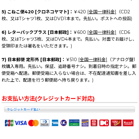
5) こねこ便420 [クロネコヤマト]：
￥420
[全国一律料金]
（CD2
枚、又はTシャツ1枚、又はDVD1本まで。先払い。ポストへの投函)
6) レターパックプラス [日本郵政]：
￥600
[全国一律料金]
（CD6
枚、又はTシャツ3枚、又はDVD4本まで。先払い。対面でお届けし、
受領印または署名をいただきます。)
7) 日本郵便 定形外 [日本郵政]：
￥510
[全国一律料金]
（アナログ盤1
枚購入専用。先払い。保証、追跡番号ナシ。到着日時の指定ナシ。郵
便受箱へ配達。郵便受箱に入らない場合は、不在配達通知書を差し入
れた上で、配達を行う郵便局へ持ち戻ります。)
お支払い方法(クレジットカード対応)