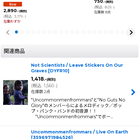
750
.-
(税別)
(
税込
:
825
)
.-
2,890
.-
(税別)
在庫数 8点
(
税込
:
3,179
)
.-
在庫わずか
関連商品
Not Scientists / Leave Stickers On Our
Graves
[
DYFR10
]
1,418
.-
(税別)
(
税込
:
1,560
)
.-
在庫数 2点
"Uncommonmenfrommars"と"No Guts No
Glory"のメンバーらによるメロディック／ポッ
プ・パンク・バンドの初音源！！
"Uncommonmenfrommars"でボー…
Uncommonmenfrommars / Live On Earth
[
3596971984526
]