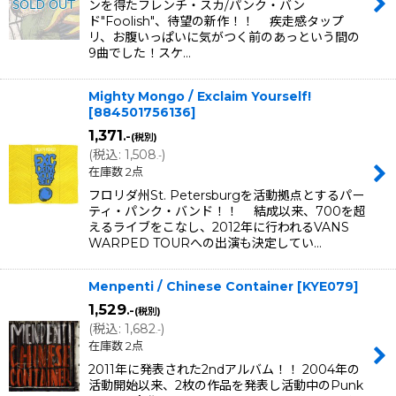
ンを得たフレンチ・スカ/パンク・バン
ド"Foolish"、待望の新作！！ 疾走感タップ
リ、お腹いっぱいに気がつく前のあっという間の
9曲でした！スケ…
Mighty Mongo / Exclaim Yourself!
[
884501756136
]
1,371
.-
(税別)
(
税込
:
1,508
)
.-
在庫数 2点
フロリダ州St. Petersburgを活動拠点とするパー
ティ・パンク・バンド！！ 結成以来、700を超
えるライブをこなし、2012年に行われるVANS
WARPED TOURへの出演も決定してい…
Menpenti / Chinese Container
[
KYE079
]
1,529
.-
(税別)
(
税込
:
1,682
)
.-
在庫数 2点
2011年に発表された2ndアルバム！！ 2004年の
活動開始以来、2枚の作品を発表し活動中のPunk