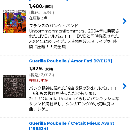
1,480
.-
(税別)
(
税込
:
1,628
)
.-
在庫数 3点
フランスのパンク・バンド
Uncommonmenfrommars、2004年に発表さ
れたLIVEアルバム！！ DVDと同時発表された
2004年にのライブ。2時間を超えるライブを1時
間に圧縮！！完全無…
Guerilla Poubelle / Amor Fati
[
KYE127
]
1,829
.-
(税別)
(
税込
:
2,012
)
.-
在庫わずか
パンク精神に溢れた14曲収録の3rdアルバム！！
6年もの歳月を待っただけ有りまし
た！！"Guerilla Poubelle"らしいパンキッシュな
サウンド満載だし、シンガロングが小気味良い
曲、レゲ…
Guerilla Poubelle / C'etait Mieux Avant
[
196534
]