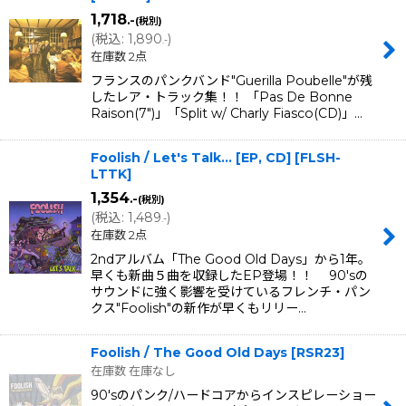
1,718
.-
(税別)
(
税込
:
1,890
)
.-
在庫数 2点
フランスのパンクバンド"Guerilla Poubelle"が残
したレア・トラック集！！ 「Pas De Bonne
Raison(7")」「Split w/ Charly Fiasco(CD)」…
Foolish / Let's Talk... [EP, CD]
[
FLSH-
LTTK
]
1,354
.-
(税別)
(
税込
:
1,489
)
.-
在庫数 2点
2ndアルバム「The Good Old Days」から1年。
早くも新曲５曲を収録したEP登場！！ 90'sの
サウンドに強く影響を受けているフレンチ・パン
クス"Foolish"の新作が早くもリリー…
Foolish / The Good Old Days
[
RSR23
]
在庫数 在庫なし
90'sのパンク/ハードコアからインスピレーショー