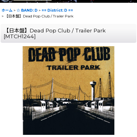
ホーム
>
☆ BAND: D
>
== District: D ==
>
【日本盤】Dead Pop Club / Trailer Park
【日本盤】Dead Pop Club / Trailer Park
[
MTCH1244
]