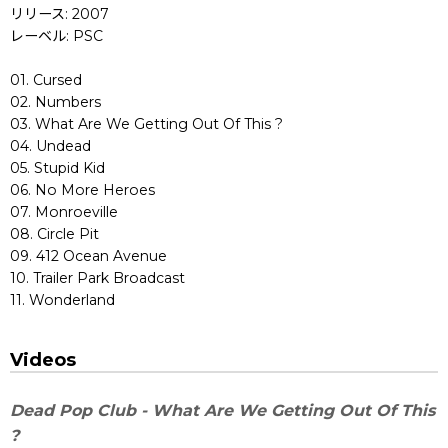
リリース: 2007
レーベル: PSC
01. Cursed
02. Numbers
03. What Are We Getting Out Of This ?
04. Undead
05. Stupid Kid
06. No More Heroes
07. Monroeville
08. Circle Pit
09. 412 Ocean Avenue
10. Trailer Park Broadcast
11. Wonderland
Videos
Dead Pop Club - What Are We Getting Out Of This
?