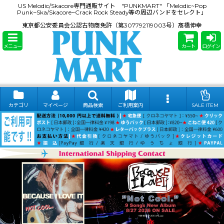
US Melodic/Skacore専門通販サイト "PUNKMART" 「Melodic~Pop
Punk~Ska/Skacore~Crack Rock Steady等の周辺バンドをセレクト」
東京都公安委員会公認古物商免許（第307792119003号）髙橋伸幸
メニュー
カート
ログイン
カテゴリ
マイページ
商品検索
ご利用案内
SALE ITEM