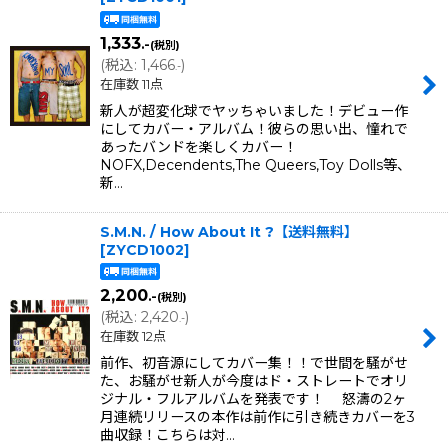
1,333
.-
(税別)
(
税込
:
1,466
)
.-
在庫数 11点
新人が超変化球でヤッちゃいました！デビュー作
にしてカバー・アルバム！彼らの思い出、憧れで
あったバンドを楽しくカバー！
NOFX,Decendents,The Queers,Toy Dolls等、
新…
S.M.N. / How About It ?【送料無料】
[
ZYCD1002
]
2,200
.-
(税別)
(
税込
:
2,420
)
.-
在庫数 12点
前作、初音源にしてカバー集！！で世間を騒がせ
た、お騒がせ新人が今度はド・ストレートでオリ
ジナル・フルアルバムを発表です！ 怒濤の2ヶ
月連続リリースの本作は前作に引き続きカバーを3
曲収録！こちらは対…