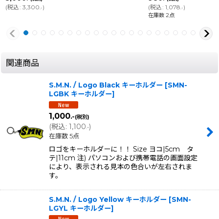
(
税込
:
3,300
)
(
税込
:
1,078
)
.-
.-
在庫数 2点
関連商品
S.M.N. / Logo Black キーホルダー
[
SMN-
LGBK キーホルダー
]
1,000
.-
(税別)
(
税込
:
1,100
)
.-
在庫数 5点
ロゴをキーホルダーに！！ Size ヨコ|5cm タ
テ|11cm 注) パソコンおよび携帯電話の画面設定
により、表示される見本の色合いが左右されま
す。
S.M.N. / Logo Yellow キーホルダー
[
SMN-
LGYL キーホルダー
]