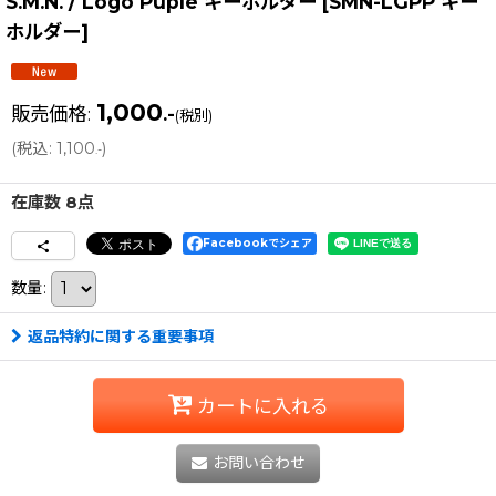
S.M.N. / Logo Puple キーホルダー
[
SMN-LGPP キー
ホルダー
]
1,000
販売価格
:
.-
(税別)
(
税込
:
1,100
)
.-
在庫数 8点
Facebookでシェア
数量
:
返品特約に関する重要事項
カートに入れる
お問い合わせ