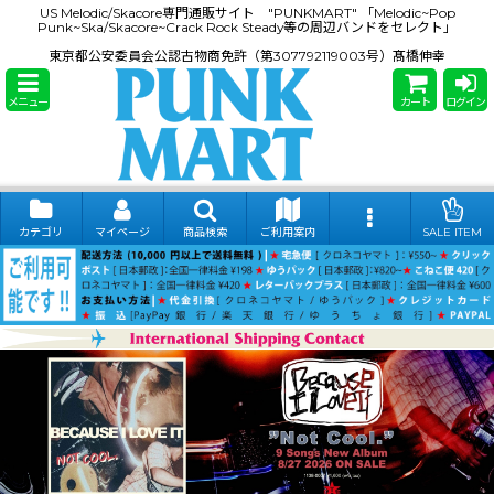
US Melodic/Skacore専門通販サイト "PUNKMART" 「Melodic~Pop
Punk~Ska/Skacore~Crack Rock Steady等の周辺バンドをセレクト」
東京都公安委員会公認古物商免許（第307792119003号）髙橋伸幸
メニュー
カート
ログイン
カテゴリ
マイページ
商品検索
ご利用案内
SALE ITEM