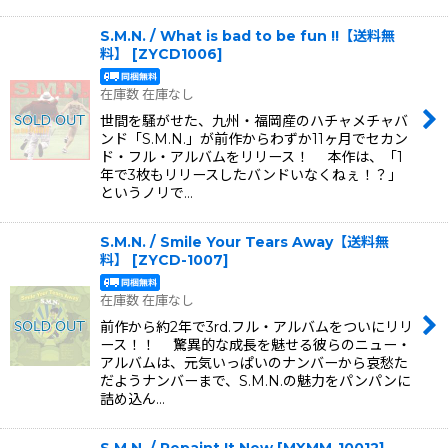
S.M.N. / What is bad to be fun !!【送料無
料】
[
ZYCD1006
]
在庫数 在庫なし
世間を騒がせた、九州・福岡産のハチャメチャバ
ンド「S.M.N.」が前作からわずか11ヶ月でセカン
ド・フル・アルバムをリリース！ 本作は、「1
年で3枚もリリースしたバンドいなくねぇ！？」
というノリで…
S.M.N. / Smile Your Tears Away【送料無
料】
[
ZYCD-1007
]
在庫数 在庫なし
前作から約2年で3rd.フル・アルバムをついにリリ
ース！！ 驚異的な成長を魅せる彼らのニュー・
アルバムは、元気いっぱいのナンバーから哀愁た
だようナンバーまで、S.M.N.の魅力をパンパンに
詰め込ん…
S.M.N. / Repaint It New
[
MXMM-10012
]