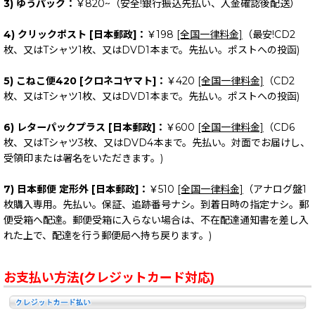
3) ゆうパック：
￥820~（安全!銀行振込先払い、入金確認後配送）
4) クリックポスト [日本郵政]：
￥198
[全国一律料金]
（最安!CD2
枚、又はTシャツ1枚、又はDVD1本まで。先払い。ポストへの投函)
5) こねこ便420 [クロネコヤマト]：
￥420
[全国一律料金]
（CD2
枚、又はTシャツ1枚、又はDVD1本まで。先払い。ポストへの投函)
6) レターパックプラス [日本郵政]：
￥600
[全国一律料金]
（CD6
枚、又はTシャツ3枚、又はDVD4本まで。先払い。対面でお届けし、
受領印または署名をいただきます。)
7) 日本郵便 定形外 [日本郵政]：
￥510
[全国一律料金]
（アナログ盤1
枚購入専用。先払い。保証、追跡番号ナシ。到着日時の指定ナシ。郵
便受箱へ配達。郵便受箱に入らない場合は、不在配達通知書を差し入
れた上で、配達を行う郵便局へ持ち戻ります。)
お支払い方法(クレジットカード対応)