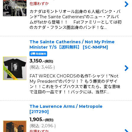
在庫わずか
カナダはモントリオール出身の６人組パンク・バ
ンド"The Sainte Catherines"のニュー・アルバ
ムがfatから登場！！ Fatファミリーとしては初
のカナダ・フランス圏出身のバンド！な…
The Sainte Catherines / Not My Prime
Minister T/S【送料無料】
[
SC-NMPM
]
3,150
.-
(税別)
(
税込
:
3,465
)
.-
FAT WRECK CHORDSの名作T-シャツ！"Not
My President"のパクリ！？ もう爆笑のデザイ
ン！！これをライブハウスで着てたら、変な意味
で注目の一品です！！バックには、当然F…
The Lawrence Arms / Metropole
[
217290
]
1,905
.-
(税別)
(
税込
:
2,096
)
.-
在庫わずか