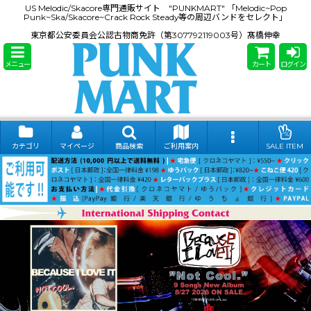
US Melodic/Skacore専門通販サイト "PUNKMART" 「Melodic~Pop
Punk~Ska/Skacore~Crack Rock Steady等の周辺バンドをセレクト」
東京都公安委員会公認古物商免許（第307792119003号）髙橋伸幸
メニュー
カート
ログイン
カテゴリ
マイページ
商品検索
ご利用案内
SALE ITEM