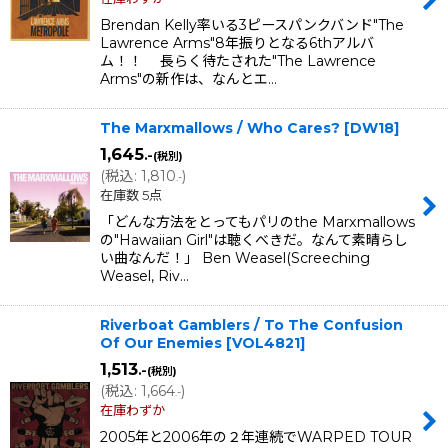
Brendan Kelly率いる3ピースパンクバンド"The
Lawrence Arms"8年振りとなる6thアルバ
ム！！ 長らく待たされた"The Lawrence
Arms"の新作は、なんとエ…
The Marxmallows / Who Cares?
[
DW18
]
1,645
.-
(税別)
(
税込
:
1,810
)
.-
在庫数 5点
「どんな方法をとってもパリのthe Marxmallows
の"Hawaiian Girl"は聴くべきだ。なんて素晴らし
い曲なんだ！」 Ben Weasel(Screeching
Weasel, Riv…
Riverboat Gamblers / To The Confusion
Of Our Enemies
[
VOL4821
]
1,513
.-
(税別)
(
税込
:
1,664
)
.-
在庫わずか
2005年と2006年の２年連続でWARPED TOUR