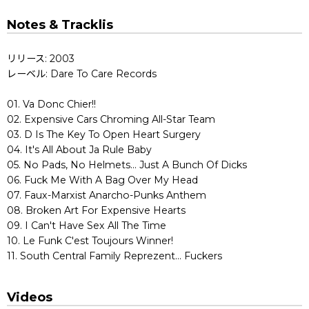
Notes & Tracklis
リリース: 2003
レーベル: Dare To Care Records
01. Va Donc Chier!!
02. Expensive Cars Chroming All-Star Team
03. D Is The Key To Open Heart Surgery
04. It's All About Ja Rule Baby
05. No Pads, No Helmets... Just A Bunch Of Dicks
06. Fuck Me With A Bag Over My Head
07. Faux-Marxist Anarcho-Punks Anthem
08. Broken Art For Expensive Hearts
09. I Can't Have Sex All The Time
10. Le Funk C'est Toujours Winner!
11. South Central Family Reprezent... Fuckers
Videos