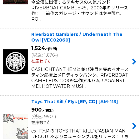
全公演に出演するテキサスの人気バンド
RIVERBOAT GAMBLERS、2006年のリリース
作！ 前作のガレージ・サウンドはやや薄れ、
RO…
Riverboat Gamblers / Underneath The
Owl
[
VEC02860
]
1,524
.-
(税別)
(
税込
:
1,676
)
.-
在庫わずか
GASLIGHT ANTHEMと並び注目を集めるオース
ティン産極上メロディックパンク、RIVERBOAT
GAMBLERS！2009年作アルバム！AGAINST
ME!, HOT WATER MUSI…
Toys That Kill / Flys [EP, CD]
[
AM-113
]
900
.-
(税別)
(
税込
:
990
)
.-
在庫数 2点
ex−F.Y.P.の"TOYS THAT KILL"がASIAN MAN
RECORDSよりニューシングルをリリース！！ち