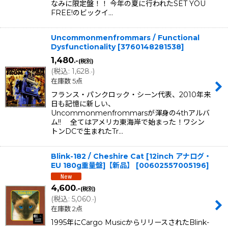
なみに限定盤！！ 今年の夏に行われたSET YOU
FREE!のビックイ…
Uncommonmenfrommars / Functional
Dysfunctionality
[
3760148281538
]
1,480
.-
(税別)
(
税込
:
1,628
)
.-
在庫数 5点
フランス・パンクロック・シーン代表、2010年来
日も記憶に新しい、
Uncommonmenfrommarsが渾身の4thアルバ
ム!! 全てはアメリカ東海岸で始まった！ワシン
トンDCで生まれたTr…
Blink-182 / Cheshire Cat [12inch アナログ・
EU 180g重量盤]【新品】
[
00602557005196
]
4,600
.-
(税別)
(
税込
:
5,060
)
.-
在庫数 2点
1995年にCargo MusicからリリースされたBlink-