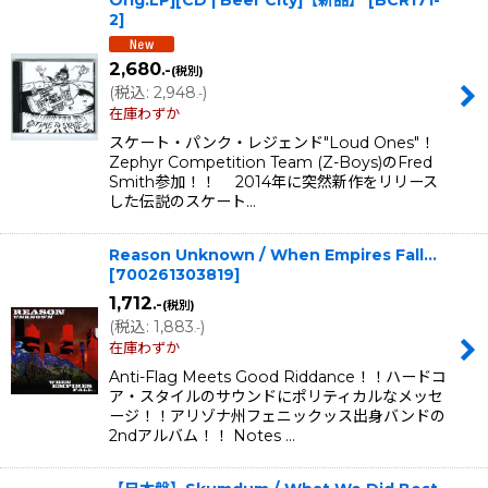
Orig.LP][CD | Beer City]【新品】
[
BCR171-
2
]
2,680
.-
(税別)
(
税込
:
2,948
)
.-
在庫わずか
スケート・パンク・レジェンド"Loud Ones"！
Zephyr Competition Team (Z-Boys)のFred
Smith参加！！ 2014年に突然新作をリリース
した伝説のスケート…
Reason Unknown / When Empires Fall...
[
700261303819
]
1,712
.-
(税別)
(
税込
:
1,883
)
.-
在庫わずか
Anti-Flag Meets Good Riddance！！ハードコ
ア・スタイルのサウンドにポリティカルなメッセ
ージ！！アリゾナ州フェニックッス出身バンドの
2ndアルバム！！ Notes …