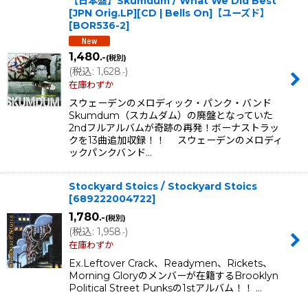
【日本盤】Skumdum / What We Did Best
[JPN Orig.LP][CD | Bells On]【ユーズド】
[
BOR536-2
]
1,480
.-
(税別)
(
税込
:
1,628
)
.-
在庫わずか
スウェーデンのメロディック・パンク・バンド
Skumdum（スカムダム）の廃盤となっていた
2ndフルアルバムが奇跡の再発！ボーナストラッ
クを13曲追加収録！！ スウェーデンのメロディ
ックパンクバンド…
Stockyard Stoics / Stockyard Stoics
[
689222004722
]
1,780
.-
(税別)
(
税込
:
1,958
)
.-
在庫わずか
Ex.Leftover Crack、Readymen、Rickets、
Morning Gloryのメンバーが在籍するBrooklyn
Political Street Punksの1stアルバム！！ …