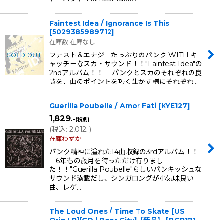
Faintest Idea / Ignorance Is This
[
5029385989712
]
在庫数 在庫なし
ファスト＆エナジーたっぷりのパンク WITH キ
ャッチーなスカ・サウンド！！"Faintest Idea"の
2ndアルバム！！ パンクとスカのそれぞれの良
さを、曲のポイントを巧く生かす様にそれぞれ…
Guerilla Poubelle / Amor Fati
[
KYE127
]
1,829
.-
(税別)
(
税込
:
2,012
)
.-
在庫わずか
パンク精神に溢れた14曲収録の3rdアルバム！！
6年もの歳月を待っただけ有りまし
た！！"Guerilla Poubelle"らしいパンキッシュな
サウンド満載だし、シンガロングが小気味良い
曲、レゲ…
The Loud Ones / Time To Skate [US