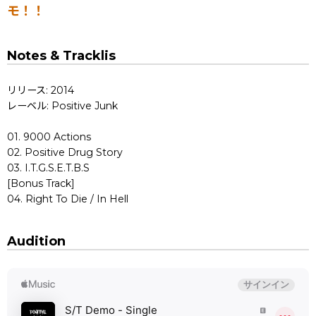
モ！！
Notes & Tracklis
リリース: 2014
レーベル: Positive Junk
01. 9000 Actions
02. Positive Drug Story
03. I.T.G.S.E.T.B.S
[Bonus Track]
04. Right To Die / In Hell
Audition