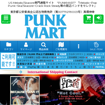
US Melodic/Skacore専門通販サイト "PUNKMART" 「Melodic~Pop
Punk~Ska/Skacore~Crack Rock Steady等の周辺バンドをセレクト」
東京都公安委員会公認古物商免許（第307792119003号）髙橋伸幸
メニュー
カート
ログイン
カテゴリ
マイページ
商品検索
ご利用案内
SALE ITEM