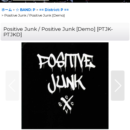
ホーム
>
☆ BAND: P
>
== District: P ==
>
Positive Junk / Positive Junk [Demo]
Positive Junk / Positive Junk [Demo]
[
PTJK-
PTJKD
]