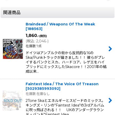
関連商品
Braindead / Weapons Of The Weak
[
188563
]
1,860
.-
(税別)
(
税込
:
2,046
)
.-
在庫数 7点
ドイツはアンブルクの街から反抗的な16の
Ska/Punkトラックが届きました！！ 彼らがプレ
イするパンクとスカ、ハードコア、レゲエをハイ
ブリッドにミックスしたSkacore！！2001年の結
成以来…
Faintest Idea / The Voice Of Treason
[
5029385993092
]
在庫数 在庫なし
2Tone Skaとエネルギーとスピードのミックス。
キングズ・リンの"Faintest Idea"の3rdアルバム
に吹っ飛ばされる！！ UKのアンダーグラウン
ド・バンド"Faintest Idea…