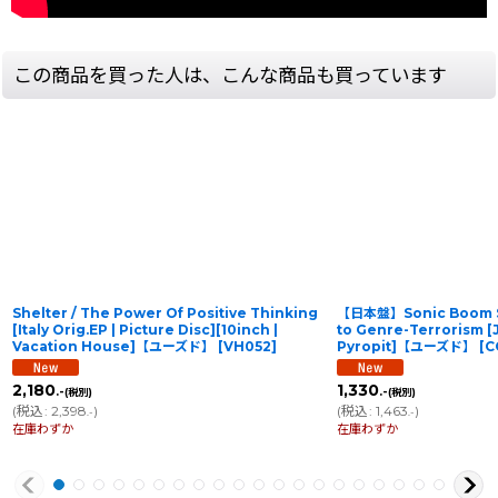
この商品を買った人は、こんな商品も買っています
Shelter / The Power Of Positive Thinking
【日本盤】Sonic Boom Si
[Italy Orig.EP | Picture Disc][10inch |
to Genre-Terrorism [J
Vacation House]【ユーズド】
[
VH052
]
Pyropit]【ユーズド】
[
C
2,180
1,330
.-
.-
(税別)
(税別)
(
税込
:
2,398
)
(
税込
:
1,463
)
.-
.-
在庫わずか
在庫わずか