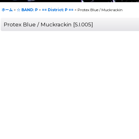
ホーム
>
☆ BAND: P
>
== District: P ==
>
Protex Blue / Muckrackin
Protex Blue / Muckrackin
[
S.I.005
]