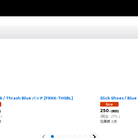
ck / Thrash Blue バッヂ
[
FRKK-THSBL
]
Slick Shoes / Blu
250
.-
)
(税別)
)
(
税込
:
275
)
-
.-
点
在庫数 2点