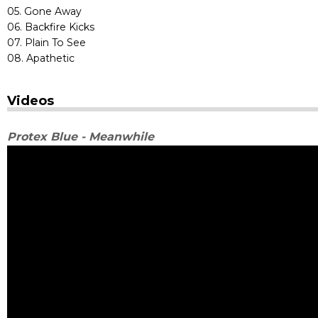
05. Gone Away
06. Backfire Kicks
07. Plain To See
08. Apathetic
Videos
Protex Blue - Meanwhile