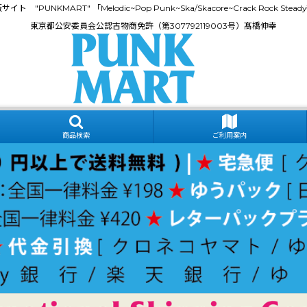
門通販サイト "PUNKMART" 「Melodic~Pop Punk~Ska/Skacore~Crack Rock
東京都公安委員会公認古物商免許（第307792119003号）髙橋伸幸
商品検索
ご利用案内