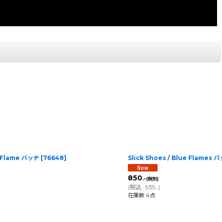
e Flame バッヂ
[
76648
]
Slick Shoes / Blue Flames 
850
.-
(税別)
(
税込
:
935
)
.-
在庫数 4点