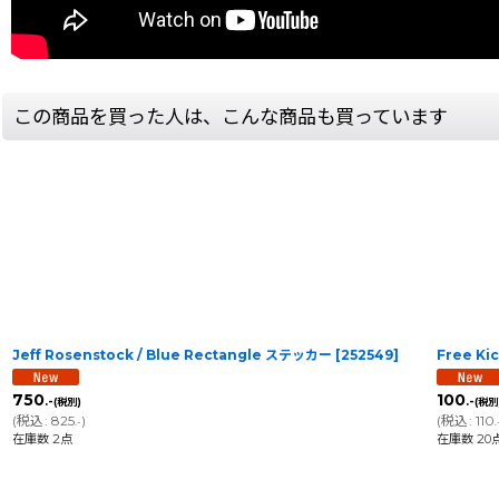
この商品を買った人は、こんな商品も買っています
Jeff Rosenstock / Blue Rectangle ステッカー
[
252549
]
Free Ki
750
100
.-
.-
(税別)
(税別
(
税込
:
825
)
(
税込
:
110
.-
.
在庫数 2点
在庫数 20