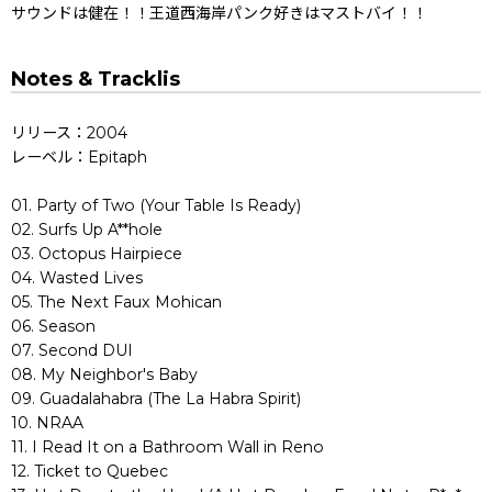
サウンドは健在！！王道西海岸パンク好きはマストバイ！！
Notes & Tracklis
リリース：2004
レーベル：Epitaph
01. Party of Two (Your Table Is Ready)
02. Surfs Up A**hole
03. Octopus Hairpiece
04. Wasted Lives
05. The Next Faux Mohican
06. Season
07. Second DUI
08. My Neighbor's Baby
09. Guadalahabra (The La Habra Spirit)
10. NRAA
11. I Read It on a Bathroom Wall in Reno
12. Ticket to Quebec