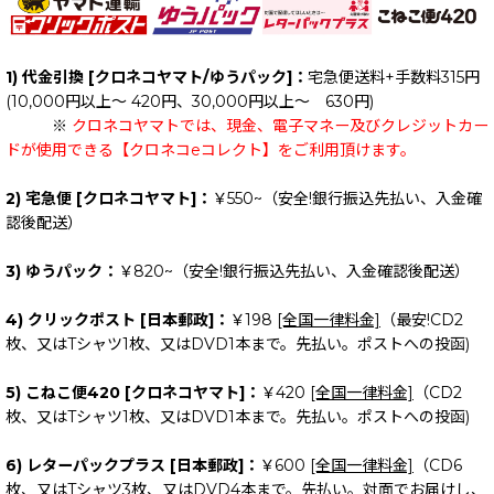
1) 代金引換 [クロネコヤマト/ゆうパック]：
宅急便送料+手数料315円
(10,000円以上～ 420円、30,000円以上～ 630円)
※
クロネコヤマトでは、現金、電子マネー及びクレジットカー
ドが使用できる【クロネコeコレクト】をご利用頂けます。
2) 宅急便 [クロネコヤマト]：
￥550~（安全!銀行振込先払い、入金確
認後配送）
3) ゆうパック：
￥820~（安全!銀行振込先払い、入金確認後配送）
4) クリックポスト [日本郵政]：
￥198
[全国一律料金]
（最安!CD2
枚、又はTシャツ1枚、又はDVD1本まで。先払い。ポストへの投函)
5) こねこ便420 [クロネコヤマト]：
￥420
[全国一律料金]
（CD2
枚、又はTシャツ1枚、又はDVD1本まで。先払い。ポストへの投函)
6) レターパックプラス [日本郵政]：
￥600
[全国一律料金]
（CD6
枚、又はTシャツ3枚、又はDVD4本まで。先払い。対面でお届けし、