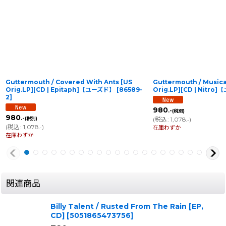
Guttermouth / Covered With Ants [US
Guttermouth / Music
Orig.LP][CD | Epitaph]【ユーズド】
[
86589-
Orig.LP][CD | Nitr
2
]
980
.-
(税別)
980
.-
(税別)
(
税込
:
1,078
)
.-
(
税込
:
1,078
)
在庫わずか
.-
在庫わずか
関連商品
Billy Talent / Rusted From The Rain [EP,
CD]
[
5051865473756
]