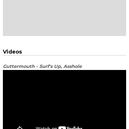
Videos
Guttermouth - Surf's Up, Asshole