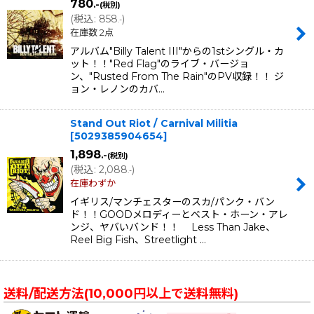
780
.-
(税別)
(
税込
:
858
)
.-
在庫数 2点
アルバム"Billy Talent III"からの1stシングル・カ
ット！！"Red Flag"のライブ・バージョ
ン、"Rusted From The Rain"のPV収録！！ ジ
ョン・レノンのカバ…
Stand Out Riot / Carnival Militia
[
5029385904654
]
1,898
.-
(税別)
(
税込
:
2,088
)
.-
在庫わずか
イギリス/マンチェスターのスカ/パンク・バン
ド！！GOODメロディーとベスト・ホーン・アレ
ンジ、ヤバいバンド！！ Less Than Jake、
Reel Big Fish、Streetlight …
送料/配送方法(10,000円以上で送料無料)