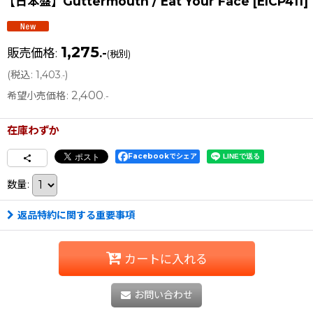
【日本盤】Guttermouth / Eat Your Face
[
EICP411
]
1,275
販売価格
:
.-
(税別)
(
税込
:
1,403
)
.-
2,400
希望小売価格
:
.-
在庫わずか
Facebookでシェア
数量
:
返品特約に関する重要事項
カートに入れる
お問い合わせ