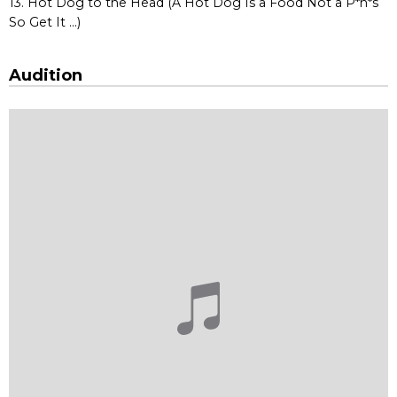
13. Hot Dog to the Head (A Hot Dog Is a Food Not a P*n*s
So Get It ...)
Audition