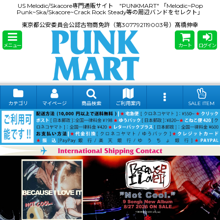
US Melodic/Skacore専門通販サイト "PUNKMART" 「Melodic~Pop
Punk~Ska/Skacore~Crack Rock Steady等の周辺バンドをセレクト」
東京都公安委員会公認古物商免許（第307792119003号）髙橋伸幸
メニュー
カート
ログイン
カテゴリ
マイページ
商品検索
ご利用案内
SALE ITEM