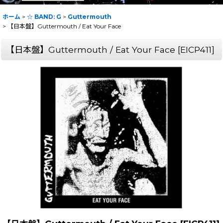
ホーム
>
☆ BAND: G
>
Guttermouth
>
【日本盤】Guttermouth / Eat Your Face
【日本盤】Guttermouth / Eat Your Face
[
EICP411
]