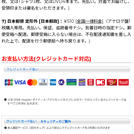
枚、又はTシャツ3枚、又はDVD4本まで。先払い。対面でお届けし、
受領印または署名をいただきます。)
7) 日本郵便 定形外 [日本郵政]：
￥510
[全国一律料金]
（アナログ盤1
枚購入専用。先払い。保証、追跡番号ナシ。到着日時の指定ナシ。郵
便受箱へ配達。郵便受箱に入らない場合は、不在配達通知書を差し入
れた上で、配達を行う郵便局へ持ち戻ります。)
お支払い方法(クレジットカード対応)