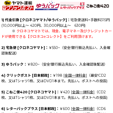
1) 代金引換 [クロネコヤマト/ゆうパック]：
宅急便送料+手数料315円
(10,000円以上～ 420円、30,000円以上～ 630円)
※
クロネコヤマトでは、現金、電子マネー及びクレジットカー
ドが使用できる【クロネコeコレクト】をご利用頂けます。
2) 宅急便 [クロネコヤマト]：
￥550~（安全!銀行振込先払い、入金確
認後配送）
3) ゆうパック：
￥820~（安全!銀行振込先払い、入金確認後配送）
4) クリックポスト [日本郵政]：
￥198
[全国一律料金]
（最安!CD2
枚、又はTシャツ1枚、又はDVD1本まで。先払い。ポストへの投函)
5) こねこ便420 [クロネコヤマト]：
￥420
[全国一律料金]
（CD2
枚、又はTシャツ1枚、又はDVD1本まで。先払い。ポストへの投函)
6) レターパックプラス [日本郵政]：
￥600
[全国一律料金]
（CD6