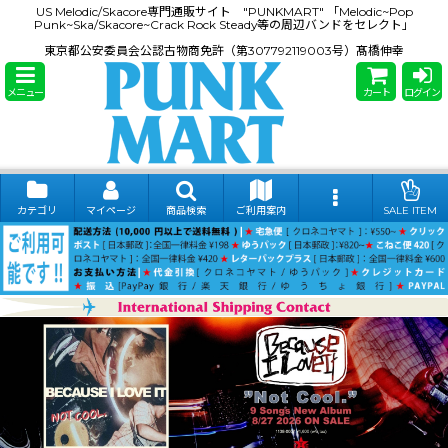
US Melodic/Skacore専門通販サイト "PUNKMART" 「Melodic~Pop
Punk~Ska/Skacore~Crack Rock Steady等の周辺バンドをセレクト」
東京都公安委員会公認古物商免許（第307792119003号）髙橋伸幸
メニュー
カート
ログイン
カテゴリ
マイページ
商品検索
ご利用案内
SALE ITEM