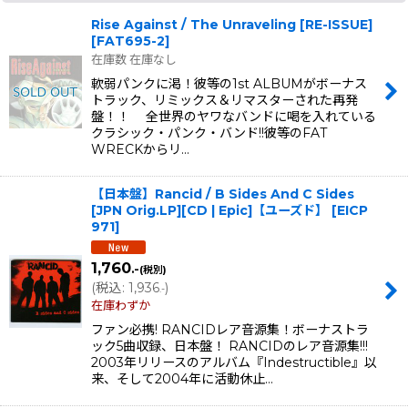
Rise Against / The Unraveling [RE-ISSUE]
[
FAT695-2
]
在庫数 在庫なし
軟弱パンクに渇！彼等の1st ALBUMがボーナス
トラック、リミックス＆リマスターされた再発
盤！！ 全世界のヤワなバンドに喝を入れている
クラシック・パンク・バンド!!彼等のFAT
WRECKからリ…
【日本盤】Rancid / B Sides And C Sides
[JPN Orig.LP][CD | Epic]【ユーズド】
[
EICP
971
]
1,760
.-
(税別)
(
税込
:
1,936
)
.-
在庫わずか
ファン必携! RANCIDレア音源集！ボーナストラ
ック5曲収録、日本盤！ RANCIDのレア音源集!!!
2003年リリースのアルバム『Indestructible』以
来、そして2004年に活動休止…