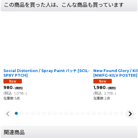
この商品を買った人は、こんな商品も買っています
Social Distortion / Spray Paint パッチ
[
SCIL-
New Found Glory / Ki
SPRY PTCH
]
[
NWFG-KILV POSTER
]
980
1,980
.-
.-
(税別)
(税別)
(
税込
:
1,078
)
(
税込
:
2,178
)
.-
.-
在庫数 5点
在庫数 2点
関連商品