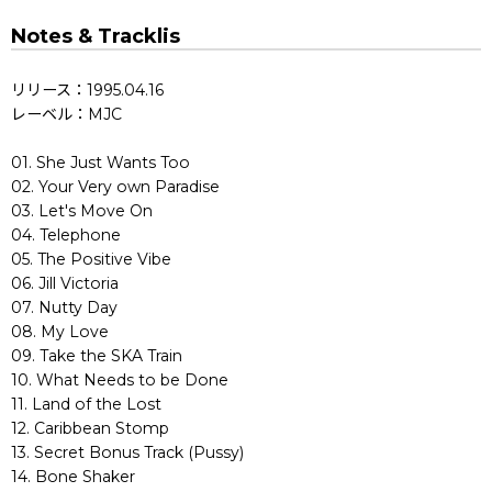
Notes & Tracklis
リリース：1995.04.16
レーベル：MJC
01. She Just Wants Too
02. Your Very own Paradise
03. Let's Move On
04. Telephone
05. The Positive Vibe
06. Jill Victoria
07. Nutty Day
08. My Love
09. Take the SKA Train
10. What Needs to be Done
11. Land of the Lost
12. Caribbean Stomp
13. Secret Bonus Track (Pussy)
14. Bone Shaker