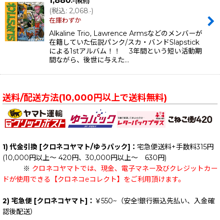
1,880
.-
(税別)
(
税込
:
2,068
)
.-
在庫わずか
Alkaline Trio, Lawrence Armsなどのメンバーが
在籍していた伝説パンク/スカ・バンドSlapstick
による1stアルバム！！ 3年間という短い活動期
間ながら、後世に与えた…
送料/配送方法(10,000円以上で送料無料)
1) 代金引換 [クロネコヤマト/ゆうパック]：
宅急便送料+手数料315円
(10,000円以上～ 420円、30,000円以上～ 630円)
※
クロネコヤマトでは、現金、電子マネー及びクレジットカー
ドが使用できる【クロネコeコレクト】をご利用頂けます。
2) 宅急便 [クロネコヤマト]：
￥550~（安全!銀行振込先払い、入金確
認後配送）