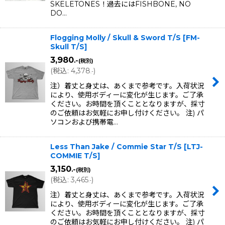
SKELETONES！過去にはFISHBONE, NO
DO…
Flogging Molly / Skull & Sword T/S
[
FM-
Skull T/S
]
3,980
.-
(税別)
(
税込
:
4,378
)
.-
注）着丈と身丈は、あくまで参考です。入荷状況
により、使用ボディーに変化が生じます。ご了承
ください。お時間を頂くこととなりますが、採寸
のご依頼はお気軽にお申し付けください。 注) パ
ソコンおよび携帯電…
Less Than Jake / Commie Star T/S
[
LTJ-
COMMIE T/S
]
3,150
.-
(税別)
(
税込
:
3,465
)
.-
注）着丈と身丈は、あくまで参考です。入荷状況
により、使用ボディーに変化が生じます。ご了承
ください。お時間を頂くこととなりますが、採寸
のご依頼はお気軽にお申し付けください。 注) パ