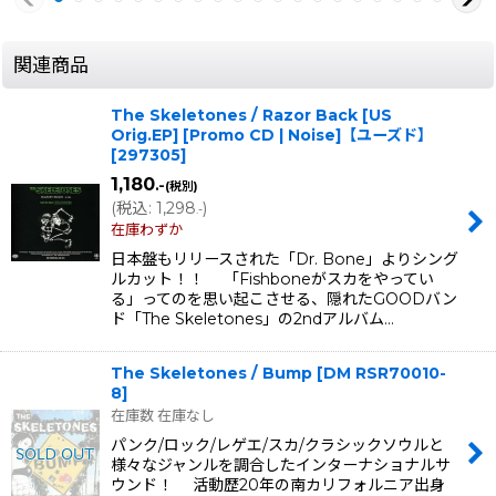
関連商品
The Skeletones / Razor Back [US
Orig.EP] [Promo CD | Noise]【ユーズド】
[
297305
]
1,180
.-
(税別)
(
税込
:
1,298
)
.-
在庫わずか
日本盤もリリースされた「Dr. Bone」よりシング
ルカット！！ 「Fishboneがスカをやってい
る」ってのを思い起こさせる、隠れたGOODバン
ド「The Skeletones」の2ndアルバム…
The Skeletones / Bump
[
DM RSR70010-
8
]
在庫数 在庫なし
パンク/ロック/レゲエ/スカ/クラシックソウルと
様々なジャンルを調合したインターナショナルサ
ウンド！ 活動歴20年の南カリフォルニア出身