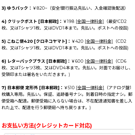
3) ゆうパック：
￥820~（安全!銀行振込先払い、入金確認後配送）
4) クリックポスト [日本郵政]：
￥198
[全国一律料金]
（最安!CD2
枚、又はTシャツ1枚、又はDVD1本まで。先払い。ポストへの投函)
5) こねこ便420 [クロネコヤマト]：
￥420
[全国一律料金]
（CD2
枚、又はTシャツ1枚、又はDVD1本まで。先払い。ポストへの投函)
6) レターパックプラス [日本郵政]：
￥600
[全国一律料金]
（CD6
枚、又はTシャツ3枚、又はDVD4本まで。先払い。対面でお届けし、
受領印または署名をいただきます。)
7) 日本郵便 定形外 [日本郵政]：
￥510
[全国一律料金]
（アナログ盤1
枚購入専用。先払い。保証、追跡番号ナシ。到着日時の指定ナシ。郵
便受箱へ配達。郵便受箱に入らない場合は、不在配達通知書を差し入
れた上で、配達を行う郵便局へ持ち戻ります。)
お支払い方法(クレジットカード対応)