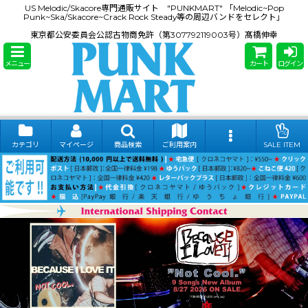
US Melodic/Skacore専門通販サイト "PUNKMART" 「Melodic~Pop
Punk~Ska/Skacore~Crack Rock Steady等の周辺バンドをセレクト」
東京都公安委員会公認古物商免許（第307792119003号）髙橋伸幸
メニュー
カート
ログイン
カテゴリ
マイページ
商品検索
ご利用案内
SALE ITEM