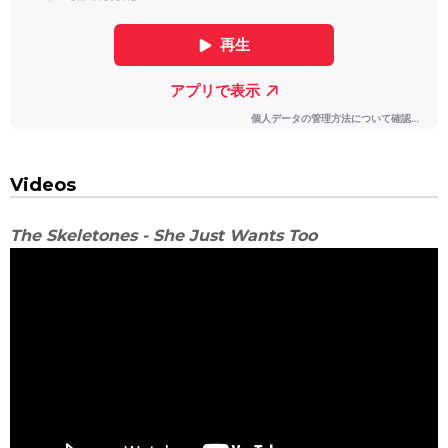
Videos
The Skeletones - She Just Wants Too