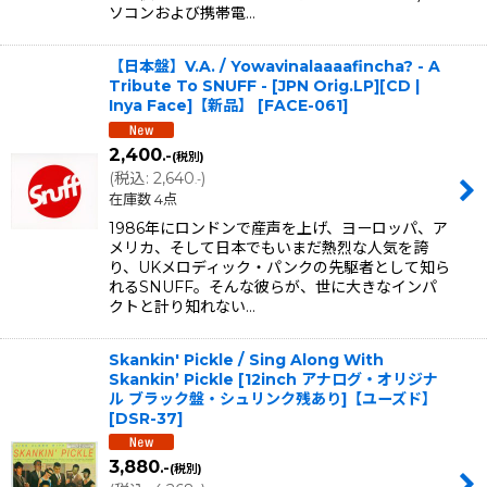
ソコンおよび携帯電…
【日本盤】V.A. / Yowavinalaaaafincha? - A
Tribute To SNUFF - [JPN Orig.LP][CD |
Inya Face]【新品】
[
FACE-061
]
2,400
.-
(税別)
(
税込
:
2,640
)
.-
在庫数 4点
1986年にロンドンで産声を上げ、ヨーロッパ、ア
メリカ、そして日本でもいまだ熱烈な人気を誇
り、UKメロディック・パンクの先駆者として知ら
れるSNUFF。そんな彼らが、世に大きなインパ
クトと計り知れない…
Skankin' Pickle / Sing Along With
Skankin’ Pickle [12inch アナログ・オリジナ
ル ブラック盤・シュリンク残あり]【ユーズド】
[
DSR-37
]
3,880
.-
(税別)