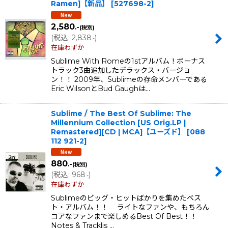
Ramen]【新品】
[
527698-2
]
2,580
.-
(税別)
(
税込
:
2,838
)
.-
在庫わずか
Sublime With Romeの1stアルバム！ボーナス
トラック3曲追加したデラックス・バージョ
ン！！ 2009年、Sublimeの存命メンバーである
Eric WilsonとBud Gaughは…
Sublime / The Best Of Sublime: The
Millennium Collection [US Orig.LP |
Remastered][CD | MCA]【ユーズド】
[
088
112 921-2
]
880
.-
(税別)
(
税込
:
968
)
.-
在庫わずか
Sublimeのビッグ・ヒットばかりを集めたベス
ト・アルバム！！ ライトなファンや、もちろん
コアなファンまで楽しめるBest Of Best！！
Notes & Tracklis …