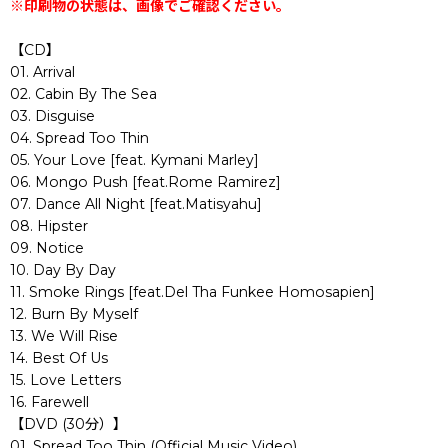
※印刷物の状態は、画像でご確認ください。
【CD】
01. Arrival
02. Cabin By The Sea
03. Disguise
04. Spread Too Thin
05. Your Love [feat. Kymani Marley]
06. Mongo Push [feat.Rome Ramirez]
07. Dance All Night [feat.Matisyahu]
08. Hipster
09. Notice
10. Day By Day
11. Smoke Rings [feat.Del Tha Funkee Homosapien]
12. Burn By Myself
13. We Will Rise
14. Best Of Us
15. Love Letters
16. Farewell
【DVD (30分）】
01. Spread Too Thin (Official Music Video)