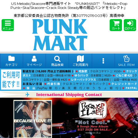
US Melodic/Skacore専門通販サイト "PUNKMART" 「Melodic~Pop
Punk~Ska/Skacore~Crack Rock Steady等の周辺バンドをセレクト」
東京都公安委員会公認古物商免許（第307792119003号）髙橋伸幸
メニュー
カート
ログイン
カテゴリ
マイページ
商品検索
ご利用案内
SALE ITEM