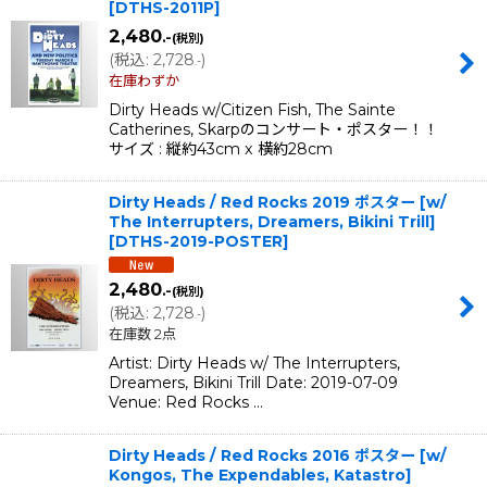
[
DTHS-2011P
]
2,480
.-
(税別)
(
税込
:
2,728
)
.-
在庫わずか
Dirty Heads w/Citizen Fish, The Sainte
Catherines, Skarpのコンサート・ポスター！！
サイズ : 縦約43cm x 横約28cm
Dirty Heads / Red Rocks 2019 ポスター [w/
The Interrupters, Dreamers, Bikini Trill]
[
DTHS-2019-POSTER
]
2,480
.-
(税別)
(
税込
:
2,728
)
.-
在庫数 2点
Artist: Dirty Heads w/ The Interrupters,
Dreamers, Bikini Trill Date: 2019-07-09
Venue: Red Rocks …
Dirty Heads / Red Rocks 2016 ポスター [w/
Kongos, The Expendables, Katastro]