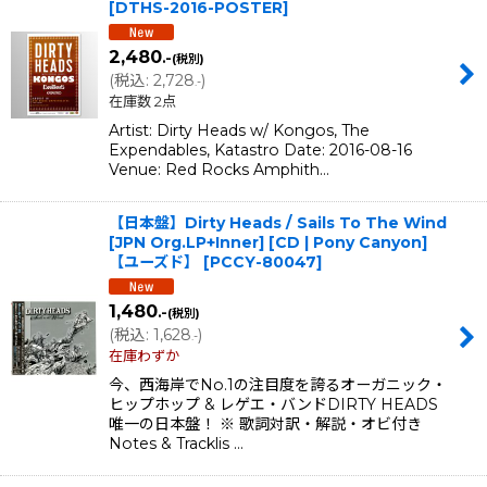
[
DTHS-2016-POSTER
]
2,480
.-
(税別)
(
税込
:
2,728
)
.-
在庫数 2点
Artist: Dirty Heads w/ Kongos, The
Expendables, Katastro Date: 2016-08-16
Venue: Red Rocks Amphith…
【日本盤】Dirty Heads / Sails To The Wind
[JPN Org.LP+Inner] [CD | Pony Canyon]
【ユーズド】
[
PCCY-80047
]
1,480
.-
(税別)
(
税込
:
1,628
)
.-
在庫わずか
今、西海岸でNo.1の注目度を誇るオーガニック・
ヒップホップ & レゲエ・バンドDIRTY HEADS
唯一の日本盤！ ※ 歌詞対訳・解説・オビ付き
Notes & Tracklis …