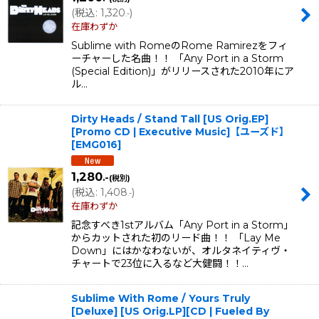
(
税込
:
1,320
)
.-
在庫わずか
Sublime with RomeのRome Ramirezをフィ
ーチャーした名曲！！ 「Any Port in a Storm
(Special Edition)」がリリースされた2010年にア
ル…
Dirty Heads / Stand Tall [US Orig.EP]
[Promo CD | Executive Music]【ユーズド】
[
EMG016
]
1,280
.-
(税別)
(
税込
:
1,408
)
.-
在庫わずか
記念すべき1stアルバム「Any Port in a Storm」
からカットされた初のリード曲！！ 「Lay Me
Down」にはかなわないが、オルタネイティヴ・
チャートで23位に入るなど大健闘！！…
Sublime With Rome / Yours Truly
[Deluxe] [US Orig.LP][CD | Fueled By