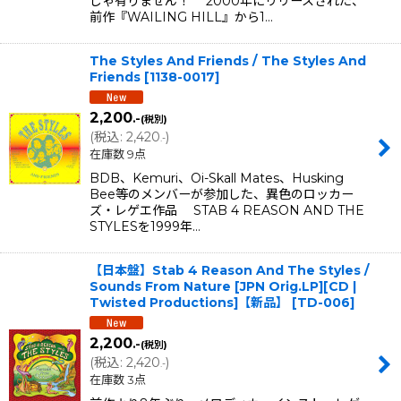
じゃ有りません！ 2000年にリリースされた、
前作『WAILING HILL』から1…
The Styles And Friends / The Styles And
Friends
[
1138-0017
]
2,200
.-
(税別)
(
税込
:
2,420
)
.-
在庫数 9点
BDB、Kemuri、Oi-Skall Mates、Husking
Bee等のメンバーが参加した、異色のロッカー
ズ・レゲエ作品 STAB 4 REASON AND THE
STYLESを1999年…
【日本盤】Stab 4 Reason And The Styles /
Sounds From Nature [JPN Orig.LP][CD |
Twisted Productions]【新品】
[
TD-006
]
2,200
.-
(税別)
(
税込
:
2,420
)
.-
在庫数 3点