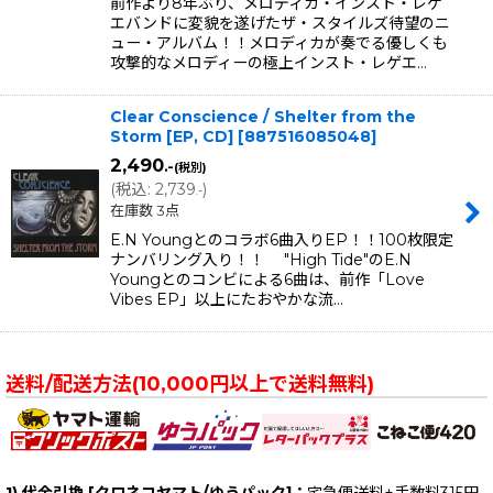
前作より8年ぶり、メロディカ・インスト・レゲ
エバンドに変貌を遂げたザ・スタイルズ待望のニ
ュー・アルバム！！メロディカが奏でる優しくも
攻撃的なメロディーの極上インスト・レゲエ…
Clear Conscience / Shelter from the
Storm [EP, CD]
[
887516085048
]
2,490
.-
(税別)
(
税込
:
2,739
)
.-
在庫数 3点
E.N Youngとのコラボ6曲入りEP！！100枚限定
ナンバリング入り！！ "High Tide"のE.N
Youngとのコンビによる6曲は、前作「Love
Vibes EP」以上にたおやかな流…
送料/配送方法(10,000円以上で送料無料)