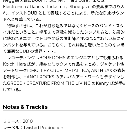
Reggaeを軸にDoom、Stoner、Hard Core、または
Electronica / Dance、Industrial、Shoegazerの要素まで取り入
れ、インストDUB として表現することにより、新たなDubサウン
ドへと昇華している。
特筆すべきは、これが打ち込みではなく3 ピースのバンド・スタ
イルだということ。極限まで音数を減らしたシンプルさと、効果的
に使われるエフェクトは空間系の魔術師と呼ぶにふさわしい程にイ
ンパクトを与えている。おそらく、それは誰も聴いたことのない黒
く邪悪なDUB の世界・・・。
レコーディングはBOREDOMS のエンジニアとしても知られる
Koichi Hara 氏が、絶妙なミックスで作品をまとめ、ジャケット他
アートワークはMOTLEY CRUE, METALLICA, ANTHRAX の衣装
を制作し、HANOI ROCKS のアルバムアートワークもデザインし
たGREED / CREATURE FROM THE LIVING のKenny 氏が手掛
けている。
Notes & Tracklis
リリース：2010
レーベル：Twisted Production