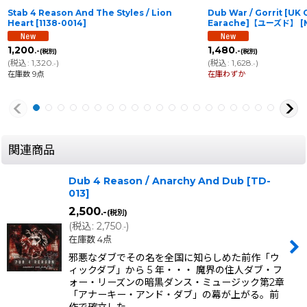
Stab 4 Reason And The Styles / Lion
Dub War / Gorrit [UK O
Heart
[
1138-0014
]
Earache]【ユーズド】
[
1,200
1,480
.-
.-
(税別)
(税別)
(
税込
:
1,320
)
(
税込
:
1,628
)
.-
.-
在庫数 9点
在庫わずか
関連商品
Dub 4 Reason / Anarchy And Dub
[
TD-
013
]
2,500
.-
(税別)
(
税込
:
2,750
)
.-
在庫数 4点
邪悪なダブでその名を全国に知らしめた前作「ウ
ィックダブ」から 5 年・・・ 魔界の住人ダブ・フ
ォー・リーズンの暗黒ダンス・ミュージック第2章
「アナーキー・アンド・ダブ」の幕が上がる。前
作で確立した…