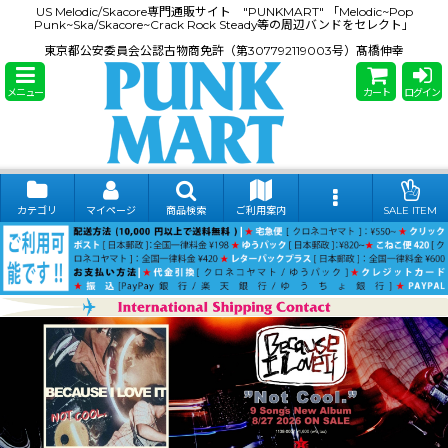
US Melodic/Skacore専門通販サイト "PUNKMART" 「Melodic~Pop
Punk~Ska/Skacore~Crack Rock Steady等の周辺バンドをセレクト」
東京都公安委員会公認古物商免許（第307792119003号）髙橋伸幸
メニュー
カート
ログイン
カテゴリ
マイページ
商品検索
ご利用案内
SALE ITEM