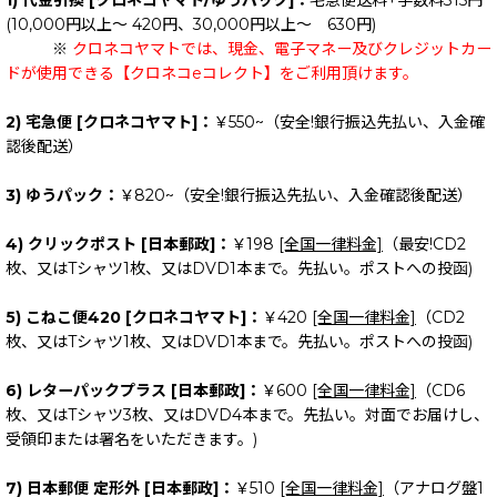
1) 代金引換 [クロネコヤマト/ゆうパック]：
宅急便送料+手数料315円
(10,000円以上～ 420円、30,000円以上～ 630円)
※
クロネコヤマトでは、現金、電子マネー及びクレジットカー
ドが使用できる【クロネコeコレクト】をご利用頂けます。
2) 宅急便 [クロネコヤマト]：
￥550~（安全!銀行振込先払い、入金確
認後配送）
3) ゆうパック：
￥820~（安全!銀行振込先払い、入金確認後配送）
4) クリックポスト [日本郵政]：
￥198
[全国一律料金]
（最安!CD2
枚、又はTシャツ1枚、又はDVD1本まで。先払い。ポストへの投函)
5) こねこ便420 [クロネコヤマト]：
￥420
[全国一律料金]
（CD2
枚、又はTシャツ1枚、又はDVD1本まで。先払い。ポストへの投函)
6) レターパックプラス [日本郵政]：
￥600
[全国一律料金]
（CD6
枚、又はTシャツ3枚、又はDVD4本まで。先払い。対面でお届けし、
受領印または署名をいただきます。)
7) 日本郵便 定形外 [日本郵政]：
￥510
[全国一律料金]
（アナログ盤1