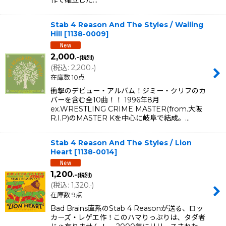
Stab 4 Reason And The Styles / Wailing
Hill
[
1138-0009
]
2,000
.-
(税別)
(
税込
:
2,200
)
.-
在庫数 10点
衝撃のデビュー・アルバム！ジミー・クリフのカ
バーを含む全10曲！！ 1996年8月
ex.WRESTLING CRIME MASTER(from.大阪
R.I.P)のMASTER Kを中心に岐阜で結成。…
Stab 4 Reason And The Styles / Lion
Heart
[
1138-0014
]
1,200
.-
(税別)
(
税込
:
1,320
)
.-
在庫数 9点
Bad Brains直系のStab 4 Reasonが送る、ロッ
カーズ・レゲエ作！このハマりっぷりは、タダ者