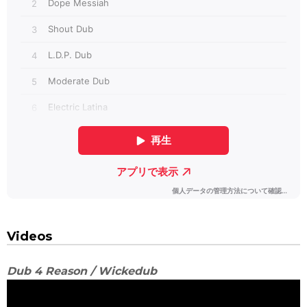
Videos
Dub 4 Reason / Wickedub