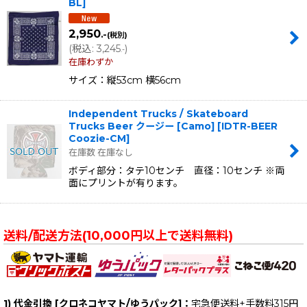
BL
]
2,950
.-
(税別)
(
税込
:
3,245
)
.-
在庫わずか
サイズ：縦53cm 横56cm
Independent Trucks / Skateboard
Trucks Beer クージー [Camo]
[
IDTR-BEER
Coozie-CM
]
在庫数 在庫なし
ボディ部分：タテ10センチ 直径：10センチ ※両
面にプリントが有ります。
送料/配送方法(10,000円以上で送料無料)
1) 代金引換 [クロネコヤマト/ゆうパック]：
宅急便送料+手数料315円