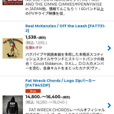
AND THE GIMME GIMMESやPENNYWISE
in JAPAN他、情報てんこもり！！60バンド以上
のPVやライブ映像を収…
Real McKenzies / Off the Leash
[
FAT731-
2
]
1,538
.-
(税別)
(
税込
:
1,692
)
.-
在庫わずか
バグパイプや民族楽器を多用した本格派スコティ
ッシュスタイルサウンドとストリートパンクの融
合！ Good Riddance、R.K.L.、D.O.A.のメンバ
ーを含む、全身キルトをまとったカナダ/ヴァ…
Fat Wreck Chords / Logo Zipパーカー
[
FAT845ZIP
]
14,800
～16,400
.-
.-
(税別)
(
税込
:
16,280
～18,040
)
.-
.-
FAT WRECK CHORDSレーベルオフィシャル