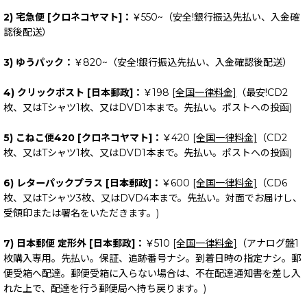
2) 宅急便 [クロネコヤマト]：
￥550~（安全!銀行振込先払い、入金確
認後配送）
3) ゆうパック：
￥820~（安全!銀行振込先払い、入金確認後配送）
4) クリックポスト [日本郵政]：
￥198
[全国一律料金]
（最安!CD2
枚、又はTシャツ1枚、又はDVD1本まで。先払い。ポストへの投函)
5) こねこ便420 [クロネコヤマト]：
￥420
[全国一律料金]
（CD2
枚、又はTシャツ1枚、又はDVD1本まで。先払い。ポストへの投函)
6) レターパックプラス [日本郵政]：
￥600
[全国一律料金]
（CD6
枚、又はTシャツ3枚、又はDVD4本まで。先払い。対面でお届けし、
受領印または署名をいただきます。)
7) 日本郵便 定形外 [日本郵政]：
￥510
[全国一律料金]
（アナログ盤1
枚購入専用。先払い。保証、追跡番号ナシ。到着日時の指定ナシ。郵
便受箱へ配達。郵便受箱に入らない場合は、不在配達通知書を差し入
れた上で、配達を行う郵便局へ持ち戻ります。)