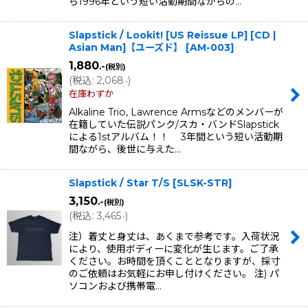
ら1996年という短い活動期間ながらの…
Slapstick / Lookit! [US Reissue LP] [CD |
Asian Man]【ユーズド】
[
AM-003
]
1,880
.-
(税別)
(
税込
:
2,068
)
.-
在庫わずか
Alkaline Trio, Lawrence Armsなどのメンバーが
在籍していた伝説パンク/スカ・バンドSlapstick
による1stアルバム！！ 3年間という短い活動期
間ながら、後世に与えた…
Slapstick / Star T/S
[
SLSK-STR
]
3,150
.-
(税別)
(
税込
:
3,465
)
.-
注）着丈と身丈は、あくまで参考です。入荷状況
により、使用ボディーに変化が生じます。ご了承
ください。お時間を頂くこととなりますが、採寸
のご依頼はお気軽にお申し付けください。 注) パ
ソコンおよび携帯電…