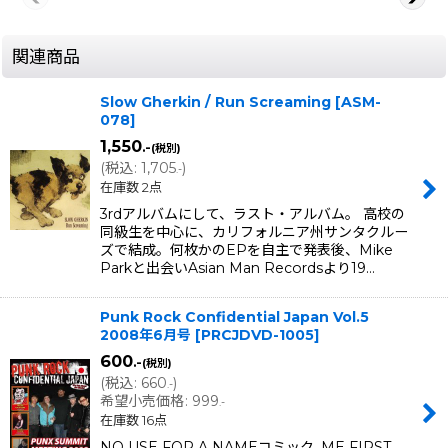
関連商品
Slow Gherkin / Run Screaming
[
ASM-
078
]
1,550
.-
(税別)
(
税込
:
1,705
)
.-
在庫数 2点
3rdアルバムにして、ラスト・アルバム。 高校の
同級生を中心に、カリフォルニア州サンタクルー
ズで結成。何枚かのEPを自主で発表後、Mike
Parkと出会いAsian Man Recordsより19…
Punk Rock Confidential Japan Vol.5
2008年6月号
[
PRCJDVD-1005
]
600
.-
(税別)
(
税込
:
660
)
.-
希望小売価格
:
999
.-
在庫数 16点
NO USE FOR A NAMEコミック, ME FIRST