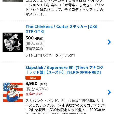
ロゴスウェットパーカー！こちらはZIP UPヴァ
ージョン！お馴染みロゴが背中にも大きくプリン
トされた超名作にして、全メロディックファンの
マストアイ…
The Chinkees / Guitar ステッカー
[
CKS-
GTR-STK
]
500
.-
(税別)
(
税込
:
550
)
.-
在庫数 22点
Size ヨコ| 8cm タテ| 7.5cm
Slapstick / Superhero EP. [7inch アナログ
｜レッド盤]【ユーズド】
[
SLPS-SPRH-RED
]
3,980
.-
(税別)
(
税込
:
4,378
)
.-
在庫わずか
スカパンク・バンド、Slapstickが 1995年にリリ
ースしたシングル。 疾走感抜群のスカコアナンバ
ー2曲を収録！ 500枚限定レッド盤！！ 1993年か