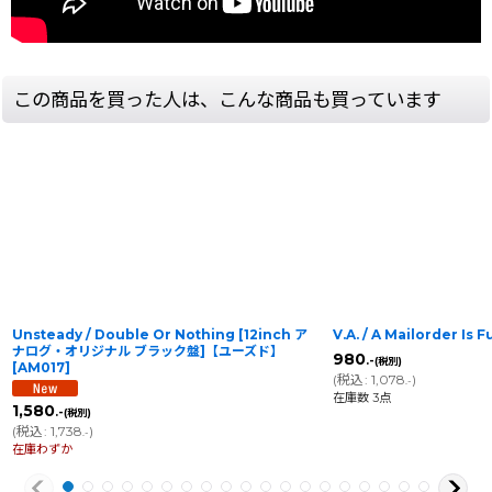
この商品を買った人は、こんな商品も買っています
Unsteady / Double Or Nothing [12inch ア
V.A. / A Mailorder Is F
ナログ・オリジナル ブラック盤]【ユーズド】
980
.-
(税別)
[
AM017
]
(
税込
:
1,078
)
.-
在庫数 3点
1,580
.-
(税別)
(
税込
:
1,738
)
.-
在庫わずか