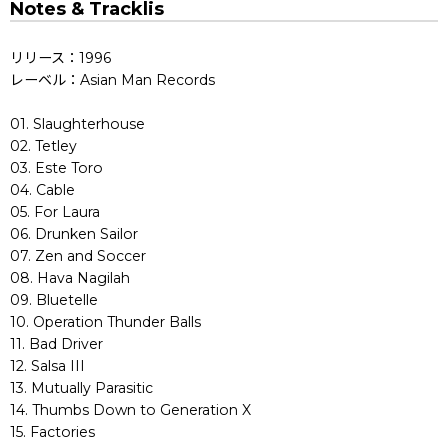
Notes & Tracklis
リリース：1996
レーベル：Asian Man Records
01. Slaughterhouse
02. Tetley
03. Este Toro
04. Cable
05. For Laura
06. Drunken Sailor
07. Zen and Soccer
08. Hava Nagilah
09. Bluetelle
10. Operation Thunder Balls
11. Bad Driver
12. Salsa III
13. Mutually Parasitic
14. Thumbs Down to Generation X
15. Factories