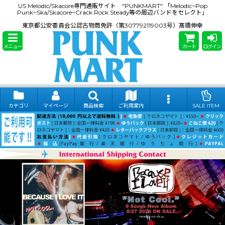
US Melodic/Skacore専門通販サイト "PUNKMART" 「Melodic~Pop
Punk~Ska/Skacore~Crack Rock Steady等の周辺バンドをセレクト」
東京都公安委員会公認古物商免許（第307792119003号）髙橋伸幸
メニュー
カート
ログイン
カテゴリ
マイページ
商品検索
ご利用案内
SALE ITEM