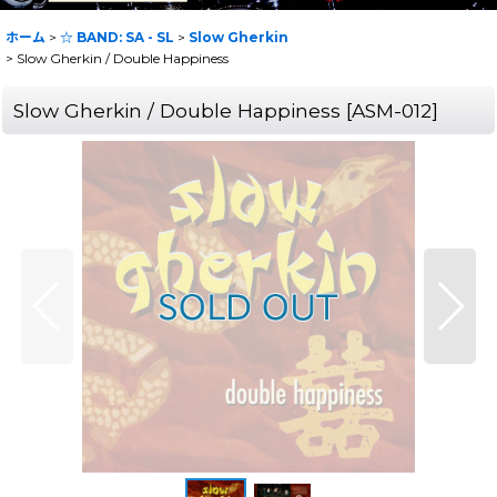
ホーム
>
☆ BAND: SA - SL
>
Slow Gherkin
>
Slow Gherkin / Double Happiness
Slow Gherkin / Double Happiness
[
ASM-012
]