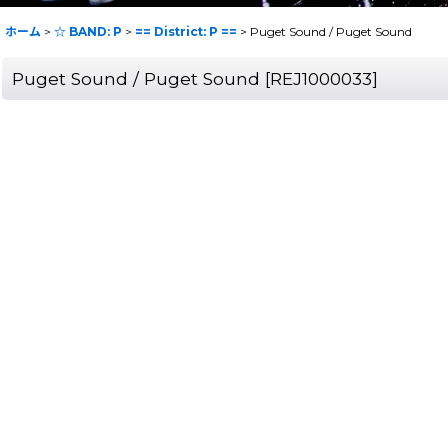
ホーム
>
☆ BAND: P
>
== District: P ==
>
Puget Sound / Puget Sound
Puget Sound / Puget Sound
[
REJ1000033
]