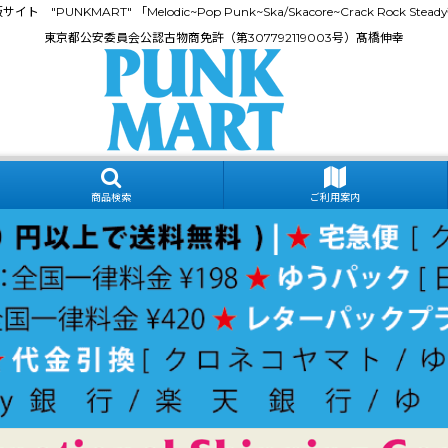
門通販サイト "PUNKMART" 「Melodic~Pop Punk~Ska/Skacore~Crack Rock
東京都公安委員会公認古物商免許（第307792119003号）髙橋伸幸
商品検索
ご利用案内