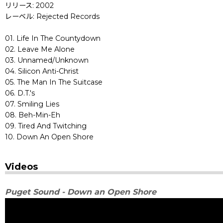
リリース: 2002
レーベル: Rejected Records
01. Life In The Countydown
02. Leave Me Alone
03. Unnamed/Unknown
04. Silicon Anti-Christ
05. The Man In The Suitcase
06. D.T.'s
07. Smiling Lies
08. Beh-Min-Eh
09. Tired And Twitching
10. Down An Open Shore
Videos
Puget Sound - Down an Open Shore