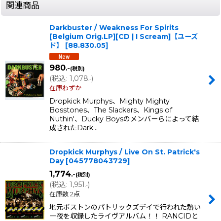
関連商品
Darkbuster / Weakness For Spirits
[Belgium Orig.LP][CD | I Scream]【ユーズ
ド】
[
88.830.05
]
980
.-
(税別)
(
税込
:
1,078
)
.-
在庫わずか
Dropkick Murphys、Mighty Mighty
Bosstones、The Slackers、Kings of
Nuthin'、Ducky Boysのメンバーらによって結
成されたDark…
Dropkick Murphys / Live On St. Patrick's
Day
[
045778043729
]
1,774
.-
(税別)
(
税込
:
1,951
)
.-
在庫数 2点
地元ボストンのパトリックズデイで行われた熱い
一夜を収録したライヴアルバム！！ RANCIDと