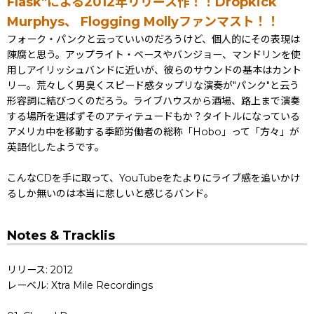
Flask"による2012年リリース作！！Dropkick
Murphys、 Flogging Mollyファンマスト！！
フォーク・パンクと云っていいのだろうけど、個人的にその表現は
陳腐と思う。アップライト・ベースやバンジョー、マンドリンを使
用しアイリッシュバンドに近いが、彼らのサウンドの基本はカント
リー。荒々しく男臭くスピード感タップリな演奏が"パンク"と云う
形容詞に結びつくのだろう。ライブハウスから酒場、路上まで演奏
する場所を選ばずそのアティテュードもか？タイトルになっている
アメリカ中を移動する季節労働者の総称「Hobo」って「方々」が
英語化したようです。
こんなCDを手に取って、YouTubeをたよりにライブ感を追いかけ
るしか無いのは本当に悲しいと感じるバンド。
Notes & Tracklis
リリース: 2012
レーベル: Xtra Mile Recordings