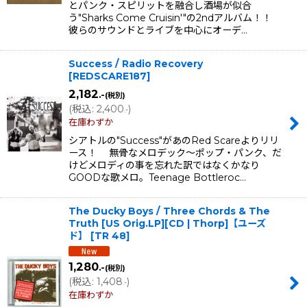
とパンク・スピリットを融合し酒場が似合
う"Sharks Come Cruisin'"の2ndアルバム！！
彼らのサウンドとライブを中心にオーデ…
Success / Radio Recovery
[
REDSCARE187
]
2,182
.-
(税別)
(
税込
:
2,400
)
.-
在庫わずか
シアトルの"Success"があのRed Scareよりリリ
ース！ 無骨なメロデック〜ポップ・パンク、だ
けどメロディの事を忘れた訳ではなくかなり
GOODな歌メロ。Teenage Bottleroc…
The Ducky Boys / Three Chords & The
Truth [US Orig.LP][CD | Thorp]【ユーズ
ド】
[
TR 48
]
1,280
.-
(税別)
(
税込
:
1,408
)
.-
在庫わずか