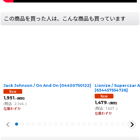
この商品を買った人は、こんな商品も買っています
Jack Johnson / On And On
[
04400750122
]
Lionize / Superczar 
[
634457554726
]
1,951
.-
(税別)
1,479
.-
(
税込
:
2,146
)
(税別)
.-
(
税込
:
1,627
)
在庫わずか
.-
在庫わずか