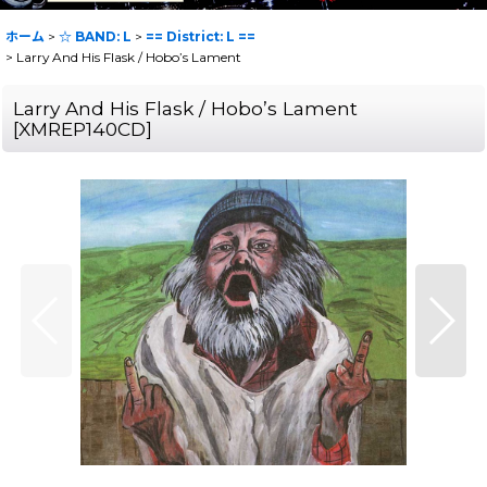
ホーム
>
☆ BAND: L
>
== District: L ==
>
Larry And His Flask / Hobo’s Lament
Larry And His Flask / Hobo’s Lament
[
XMREP140CD
]