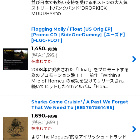
並び日本でも熱い支持を受けるボストンの大人気
ストリートパンクバンド"DROPKICK
MURPHYS"の…
Flogging Molly / Float [US Orig.EP]
[Promo CD | SideOneDummy]【ユーズド】
[
FLGG-FLOT
]
1,450
.-
(税別)
(
税込
:
1,595
)
.-
在庫わずか
2008年に発表された「Float」をプロモートする
為のプロモーション盤！！ 前作「Within a
Mile of Home」の成功を受けてリリースされ、
続いてヒットした4thアルバム「Floa…
Sharks Come Cruisin' / A Past We Forget
That We Need To
[
885767561496
]
1,690
.-
(税別)
(
税込
:
1,859
)
.-
在庫わずか
より"The Pogues"的なアイリッシュ・トラッド