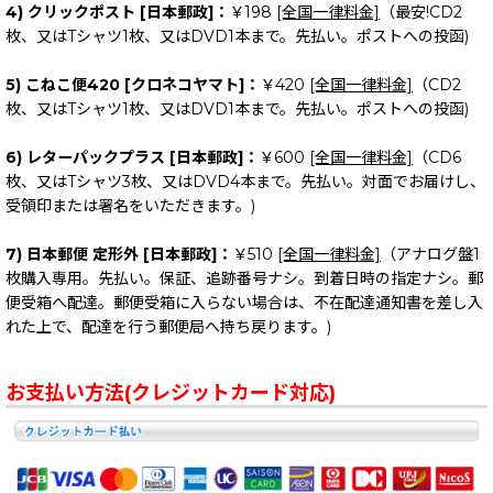
4) クリックポスト [日本郵政]：
￥198
[全国一律料金]
（最安!CD2
枚、又はTシャツ1枚、又はDVD1本まで。先払い。ポストへの投函)
5) こねこ便420 [クロネコヤマト]：
￥420
[全国一律料金]
（CD2
枚、又はTシャツ1枚、又はDVD1本まで。先払い。ポストへの投函)
6) レターパックプラス [日本郵政]：
￥600
[全国一律料金]
（CD6
枚、又はTシャツ3枚、又はDVD4本まで。先払い。対面でお届けし、
受領印または署名をいただきます。)
7) 日本郵便 定形外 [日本郵政]：
￥510
[全国一律料金]
（アナログ盤1
枚購入専用。先払い。保証、追跡番号ナシ。到着日時の指定ナシ。郵
便受箱へ配達。郵便受箱に入らない場合は、不在配達通知書を差し入
れた上で、配達を行う郵便局へ持ち戻ります。)
お支払い方法(クレジットカード対応)