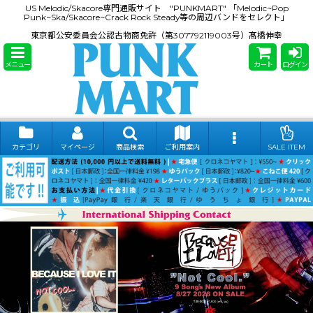
US Melodic/Skacore専門通販サイト "PUNKMART" 「Melodic~Pop
Punk~Ska/Skacore~Crack Rock Steady等の周辺バンドをセレクト」
東京都公安委員会公認古物商免許（第307792119003号）髙橋伸幸
メニュー
カート
ログイン
カテゴリ
マイページ
商品検索
ご利用案内
SALE ITEM