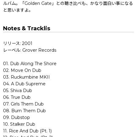
ルバム。「Golden Gate」との聴き比べも、かなり面白い事になる
と思いますよ。
Notes & Tracklis
リリース: 2001
レーベル: Grover Records
01. Dub Along The Shore
02. Move On Dub
03. Ruckumbine MKII
04. A Dub Supreme
05. Shiva Dub
06. True Dub
07. Girls Them Dub
08. Burn Them Dub
09. Dubstop
10. Stalker Dub
11. Rice And Dub (Pt. 1)