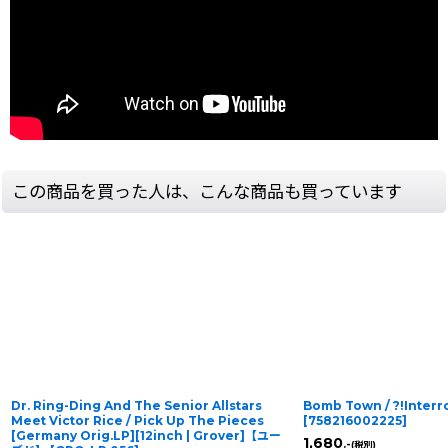
この商品を買った人は、こんな商品も買っています
Dr. Ring-Ding And The Senior Allstars
Bomb Town / ?!Interr
Meet Victor Rice ‎/ Pick Up The Pieces
[
758216002225
]
[Germany Orig.LP][12inch | Grover]【ユー
1,680
.-
(税別)