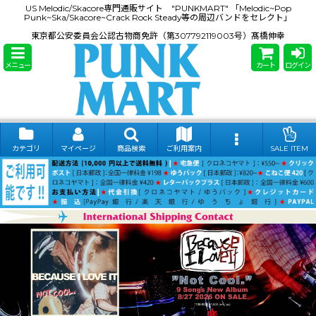
US Melodic/Skacore専門通販サイト "PUNKMART" 「Melodic~Pop
Punk~Ska/Skacore~Crack Rock Steady等の周辺バンドをセレクト」
東京都公安委員会公認古物商免許（第307792119003号）髙橋伸幸
メニュー
カート
ログイン
カテゴリ
マイページ
商品検索
ご利用案内
SALE ITEM