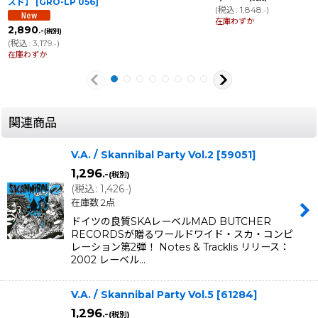
ズド】
[
GRO-LP 056
]
(
税込
:
1,848
)
.-
在庫わずか
2,890
.-
(税別)
(
税込
:
3,179
)
.-
在庫わずか
関連商品
V.A. / Skannibal Party Vol.2
[
59051
]
1,296
.-
(税別)
(
税込
:
1,426
)
.-
在庫数 2点
ドイツの良質SKAレーベルMAD BUTCHER
RECORDSが贈るワールドワイド・スカ・コンピ
レーション第2弾！ Notes & Tracklis リリース：
2002 レーベル…
V.A. / Skannibal Party Vol.5
[
61284
]
1,296
.-
(税別)