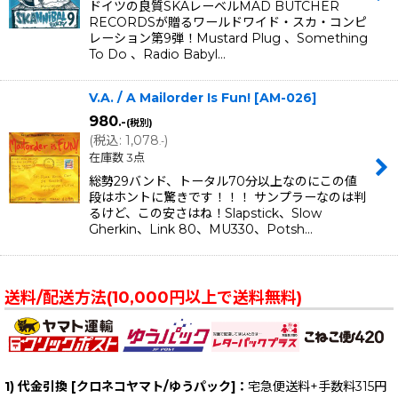
ドイツの良質SKAレーベルMAD BUTCHER
RECORDSが贈るワールドワイド・スカ・コンピ
レーション第9弾！Mustard Plug 、Something
To Do 、Radio Babyl…
V.A. / A Mailorder Is Fun!
[
AM-026
]
980
.-
(税別)
(
税込
:
1,078
)
.-
在庫数 3点
総勢29バンド、トータル70分以上なのにこの値
段はホントに驚きです！！！ サンプラーなのは判
るけど、この安さはね！Slapstick、Slow
Gherkin、Link 80、MU330、Potsh…
送料/配送方法(10,000円以上で送料無料)
1) 代金引換 [クロネコヤマト/ゆうパック]：
宅急便送料+手数料315円