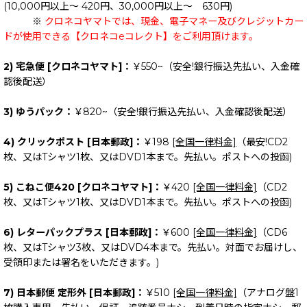
(10,000円以上～ 420円、30,000円以上～ 630円)
※
クロネコヤマトでは、現金、電子マネー及びクレジットカー
ドが使用できる【クロネコeコレクト】をご利用頂けます。
2) 宅急便 [クロネコヤマト]：
￥550~（安全!銀行振込先払い、入金確
認後配送）
3) ゆうパック：
￥820~（安全!銀行振込先払い、入金確認後配送）
4) クリックポスト [日本郵政]：
￥198
[全国一律料金]
（最安!CD2
枚、又はTシャツ1枚、又はDVD1本まで。先払い。ポストへの投函)
5) こねこ便420 [クロネコヤマト]：
￥420
[全国一律料金]
（CD2
枚、又はTシャツ1枚、又はDVD1本まで。先払い。ポストへの投函)
6) レターパックプラス [日本郵政]：
￥600
[全国一律料金]
（CD6
枚、又はTシャツ3枚、又はDVD4本まで。先払い。対面でお届けし、
受領印または署名をいただきます。)
7) 日本郵便 定形外 [日本郵政]：
￥510
[全国一律料金]
（アナログ盤1