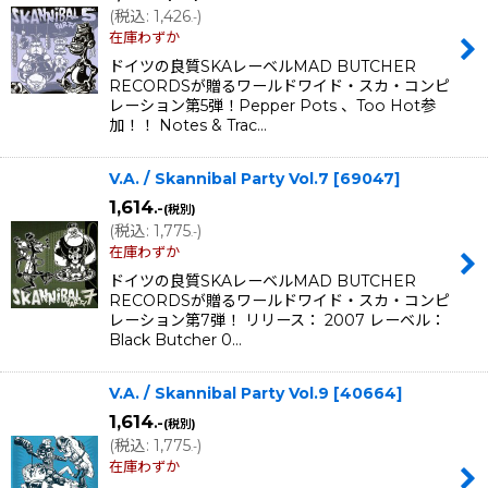
(
税込
:
1,426
)
.-
在庫わずか
ドイツの良質SKAレーベルMAD BUTCHER
RECORDSが贈るワールドワイド・スカ・コンピ
レーション第5弾！Pepper Pots 、Too Hot参
加！！ Notes & Trac…
V.A. / Skannibal Party Vol.7
[
69047
]
1,614
.-
(税別)
(
税込
:
1,775
)
.-
在庫わずか
ドイツの良質SKAレーベルMAD BUTCHER
RECORDSが贈るワールドワイド・スカ・コンピ
レーション第7弾！ リリース： 2007 レーベル：
Black Butcher 0…
V.A. / Skannibal Party Vol.9
[
40664
]
1,614
.-
(税別)
(
税込
:
1,775
)
.-
在庫わずか