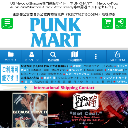
US Melodic/Skacore専門通販サイト "PUNKMART" 「Melodic~Pop
Punk~Ska/Skacore~Crack Rock Steady等の周辺バンドをセレクト」
東京都公安委員会公認古物商免許（第307792119003号）髙橋伸幸
メニュー
カート
ログイン
カテゴリ
マイページ
商品検索
ご利用案内
SALE ITEM