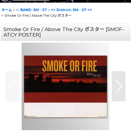
ホーム
>
☆ BAND: SM - ST
>
== District: SM - ST ==
>
Smoke Or Fire / Above The City ポスター
Smoke Or Fire / Above The City ポスター
[
SMOF-
ATCY POSTER
]