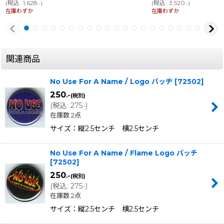
(
税込
:
1,628
)
(
税込
:
3,520
)
.-
.-
在庫わずか
在庫わずか
関連商品
No Use For A Name / Logo バッヂ
[
72502
]
250
.-
(税別)
(
税込
:
275
)
.-
在庫数 2点
サイズ：縦2.5センチ 横2.5センチ
No Use For A Name / Flame Logo パッチ
[
72502
]
250
.-
(税別)
(
税込
:
275
)
.-
在庫数 2点
サイズ：縦2.5センチ 横2.5センチ