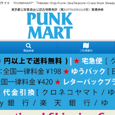
門通販サイト "PUNKMART" 「Melodic~Pop Punk~Ska/Skacore~Crack Rock
東京都公安委員会公認古物商免許（第307792119003号）髙橋伸幸
商品検索
ご利用案内