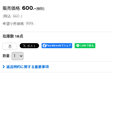
600
販売価格
:
.-
(税別)
(
税込
:
660
)
.-
999
希望小売価格
:
.-
在庫数 18点
Facebookでシェア
数量
:
返品特約に関する重要事項