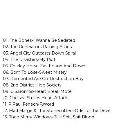
01. The Bones-I Wanna Be Sedated
02. The Generators-Raining Ashes
03. Angel City Outcasts-Down Spiral
04. The Disasters-My Riot
05. Charley Horse-Eastbound And Down
06. Born To Lose-Sweet Misery
07. Demented Are Go-Destruction Boy
08. 2nd District-Hige Society
09. U.S.Bombs-Heart Break Motel
10. Chelsea Smiles-Heart Attack
11. P.Paul Fenech-F.Word
12. Mad Marge & The Stonecutters-Ode To The Devil
13. Thee Merry Windows-Talk Shit, Spit Blood