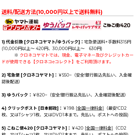
送料/配送方法(10,000円以上で送料無料)
1) 代金引換 [クロネコヤマト/ゆうパック]：
宅急便送料+手数料315円
(10,000円以上～ 420円、30,000円以上～ 630円)
※
クロネコヤマトでは、現金、電子マネー及びクレジットカー
ドが使用できる【クロネコeコレクト】をご利用頂けます。
2) 宅急便 [クロネコヤマト]：
￥550~（安全!銀行振込先払い、入金確
認後配送）
3) ゆうパック：
￥820~（安全!銀行振込先払い、入金確認後配送）
4) クリックポスト [日本郵政]：
￥198
[全国一律料金]
（最安!CD2
枚、又はTシャツ1枚、又はDVD1本まで。先払い。ポストへの投函)
5) こねこ便420 [クロネコヤマト]：
￥420
[全国一律料金]
（CD2
枚、又はTシャツ1枚、又はDVD1本まで。先払い。ポストへの投函)