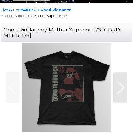
ホーム
>
☆ BAND: G
>
Good Riddance
>
Good Riddance / Mother Superior T/S
Good Riddance / Mother Superior T/S
[
GDRD-
MTHR T/S
]