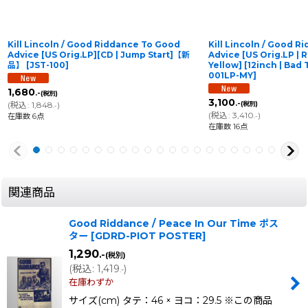
Kill Lincoln / Good Riddance To Good
Kill Lincoln / Good 
Advice [US Orig.LP][CD | Jump Start]【新
Advice [US Orig.LP | 
品】
[
JST-100
]
Yellow] [12inch | B
001LP-MY
]
1,680
.-
(税別)
3,100
.-
(
税込
:
1,848
)
(税別)
.-
(
税込
:
3,410
)
在庫数 6点
.-
在庫数 16点
関連商品
Good Riddance / Peace In Our Time ポス
ター
[
GDRD-PIOT POSTER
]
1,290
.-
(税別)
(
税込
:
1,419
)
.-
在庫わずか
サイズ(cm) タテ：46 × ヨコ：29.5 ※この商品