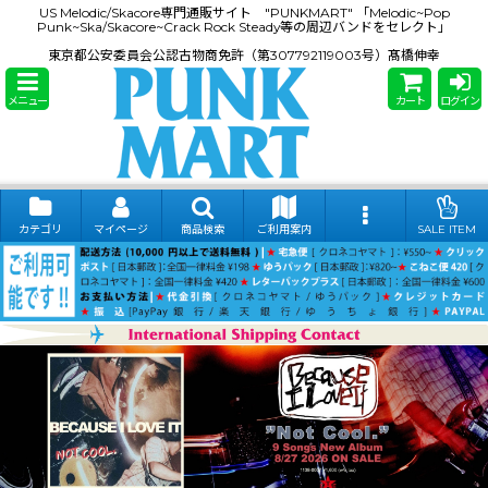
US Melodic/Skacore専門通販サイト "PUNKMART" 「Melodic~Pop
Punk~Ska/Skacore~Crack Rock Steady等の周辺バンドをセレクト」
東京都公安委員会公認古物商免許（第307792119003号）髙橋伸幸
メニュー
カート
ログイン
カテゴリ
マイページ
商品検索
ご利用案内
SALE ITEM