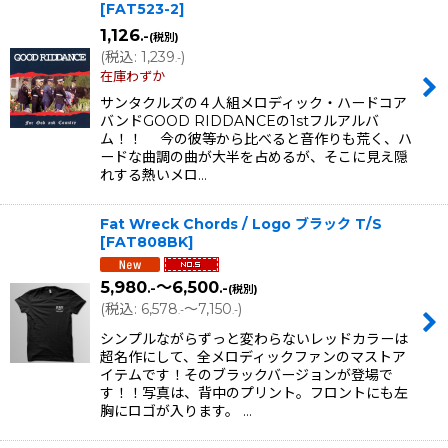
[
FAT523-2
]
1,126
.-
(税別)
(
税込
:
1,239
)
.-
在庫わずか
サンタクルズの４人組メロディック・ハードコア
バンドGOOD RIDDANCEの1stフルアルバ
ム！！ 今の彼等から比べると音作りも荒く、ハ
ードな曲調の曲が大半を占めるが、そこに見え隠
れする熱いメロ…
Fat Wreck Chords / Logo ブラック T/S
[
FAT808BK
]
5,980
～6,500
.-
.-
(税別)
(
税込
:
6,578
～7,150
)
.-
.-
シンプルながらずっと変わらないレッドカラーは
超名作にして、全メロディックファンのマストア
イテムです！そのブラックバージョンが登場で
す！！写真は、背中のプリント。フロントにも左
胸にロゴが入ります。 …