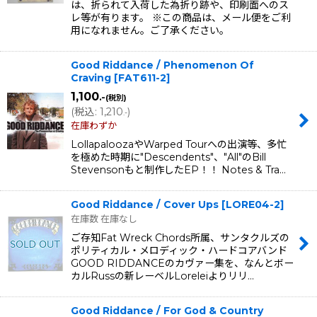
は、折られて入荷した為折り跡や、印刷面へのス
レ等が有ります。 ※この商品は、メール便をご利
用になれません。ご了承ください。
Good Riddance / Phenomenon Of
Craving
[
FAT611-2
]
1,100
.-
(税別)
(
税込
:
1,210
)
.-
在庫わずか
LollapaloozaやWarped Tourへの出演等、多忙
を極めた時期に"Descendents"、"All"のBill
Stevensonもと制作したEP！！ Notes & Tra…
Good Riddance / Cover Ups
[
LORE04-2
]
在庫数 在庫なし
ご存知Fat Wreck Chords所属、サンタクルズの
ポリティカル・メロディック・ハードコアバンド
GOOD RIDDANCEのカヴァー集を、なんとボー
カルRussの新レーベルLoreleiよりリリ…
Good Riddance / For God & Country