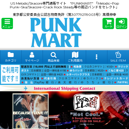
US Melodic/Skacore専門通販サイト "PUNKMART" 「Melodic~Pop
Punk~Ska/Skacore~Crack Rock Steady等の周辺バンドをセレクト」
東京都公安委員会公認古物商免許（第307792119003号）髙橋伸幸
メニュー
カート
ログイン
カテゴリ
マイページ
商品検索
ご利用案内
SALE ITEM