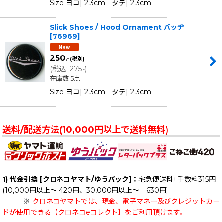
Size ヨコ| 2.3cm タテ| 2.3cm
Slick Shoes / Hood Ornament バッヂ
[
76969
]
250
.-
(税別)
(
税込
:
275
)
.-
在庫数 5点
Size ヨコ| 2.3cm タテ| 2.3cm
送料/配送方法(10,000円以上で送料無料)
1) 代金引換 [クロネコヤマト/ゆうパック]：
宅急便送料+手数料315円
(10,000円以上～ 420円、30,000円以上～ 630円)
※
クロネコヤマトでは、現金、電子マネー及びクレジットカー
ドが使用できる【クロネコeコレクト】をご利用頂けます。