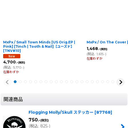
MxPx / Small Town Minds [US Orig.EP |
MxPx / On The Cover
Pink] [7inch | Tooth & Nail]【ユーズド】
1,468
.-
(税別)
[
TNV#10
]
(
税込
:
1,615
)
.-
在庫わずか
4,700
.-
(税別)
(
税込
:
5,170
)
.-
在庫わずか
関連商品
Flogging Molly/Skull ステッカー
[
87768
]
750
.-
(税別)
(
税込
:
825
)
.-