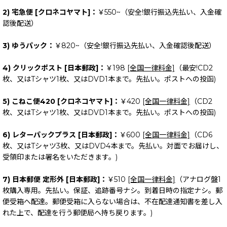
2) 宅急便 [クロネコヤマト]：
￥550~（安全!銀行振込先払い、入金確
認後配送）
3) ゆうパック：
￥820~（安全!銀行振込先払い、入金確認後配送）
4) クリックポスト [日本郵政]：
￥198
[全国一律料金]
（最安!CD2
枚、又はTシャツ1枚、又はDVD1本まで。先払い。ポストへの投函)
5) こねこ便420 [クロネコヤマト]：
￥420
[全国一律料金]
（CD2
枚、又はTシャツ1枚、又はDVD1本まで。先払い。ポストへの投函)
6) レターパックプラス [日本郵政]：
￥600
[全国一律料金]
（CD6
枚、又はTシャツ3枚、又はDVD4本まで。先払い。対面でお届けし、
受領印または署名をいただきます。)
7) 日本郵便 定形外 [日本郵政]：
￥510
[全国一律料金]
（アナログ盤1
枚購入専用。先払い。保証、追跡番号ナシ。到着日時の指定ナシ。郵
便受箱へ配達。郵便受箱に入らない場合は、不在配達通知書を差し入
れた上で、配達を行う郵便局へ持ち戻ります。)