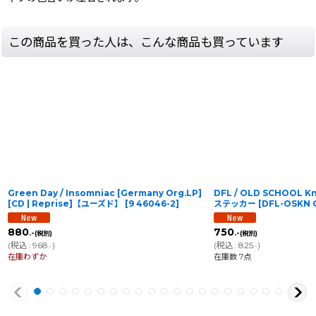
この商品を買った人は、こんな商品も買っています
Green Day / Insomniac [Germany Org.LP]
DFL / OLD SCHOOL 
[CD | Reprise]【ユーズド】
[
9 46046-2
]
ステッカー
[
DFL-OSKN 
880
750
.-
.-
(税別)
(税別)
(
税込
:
968
)
(
税込
:
825
)
.-
.-
在庫わずか
在庫数 7点