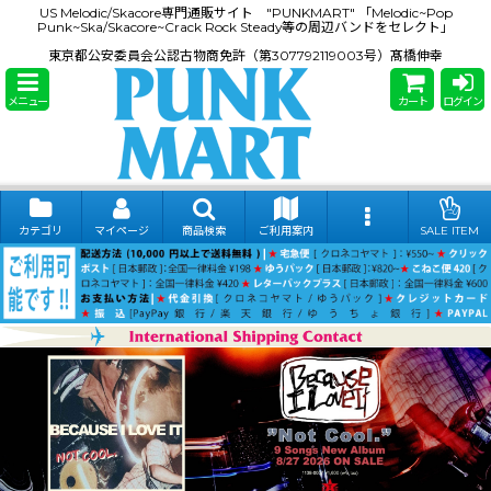
US Melodic/Skacore専門通販サイト "PUNKMART" 「Melodic~Pop
Punk~Ska/Skacore~Crack Rock Steady等の周辺バンドをセレクト」
東京都公安委員会公認古物商免許（第307792119003号）髙橋伸幸
メニュー
カート
ログイン
カテゴリ
マイページ
商品検索
ご利用案内
SALE ITEM