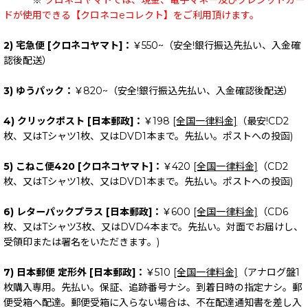
※
クロネコヤマトでは、現金、電子マネー及びクレジットカー
ドが使用できる【クロネコeコレクト】をご利用頂けます。
2) 宅急便 [クロネコヤマト]：
￥550~（安全!銀行振込先払い、入金確
認後配送）
3) ゆうパック：
￥820~（安全!銀行振込先払い、入金確認後配送）
4) クリックポスト [日本郵政]：
￥198
[全国一律料金]
（最安!CD2
枚、又はTシャツ1枚、又はDVD1本まで。先払い。ポストへの投函)
5) こねこ便420 [クロネコヤマト]：
￥420
[全国一律料金]
（CD2
枚、又はTシャツ1枚、又はDVD1本まで。先払い。ポストへの投函)
6) レターパックプラス [日本郵政]：
￥600
[全国一律料金]
（CD6
枚、又はTシャツ3枚、又はDVD4本まで。先払い。対面でお届けし、
受領印または署名をいただきます。)
7) 日本郵便 定形外 [日本郵政]：
￥510
[全国一律料金]
（アナログ盤1
枚購入専用。先払い。保証、追跡番号ナシ。到着日時の指定ナシ。郵
便受箱へ配達。郵便受箱に入らない場合は、不在配達通知書を差し入