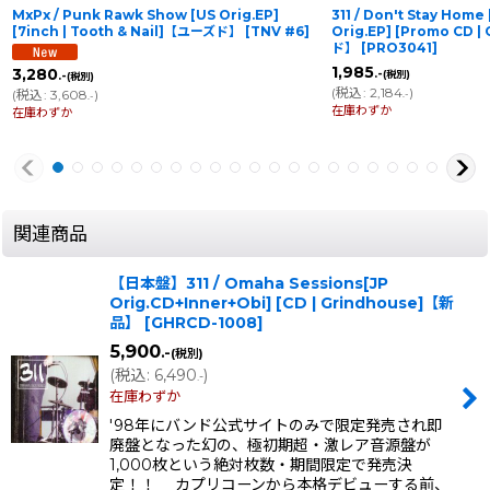
MxPx / Punk Rawk Show [US Orig.EP]
311 / Don't Stay Home
[7inch | Tooth & Nail]【ユーズド】
[
TNV #6
]
Orig.EP] [Promo CD 
ド】
[
PRO3041
]
1,985
3,280
.-
(税別)
.-
(税別)
(
税込
:
2,184
)
(
税込
:
3,608
)
.-
.-
在庫わずか
在庫わずか
関連商品
【日本盤】311 / Omaha Sessions[JP
Orig.CD+Inner+Obi] [CD | Grindhouse]【新
品】
[
GHRCD-1008
]
5,900
.-
(税別)
(
税込
:
6,490
)
.-
在庫わずか
'98年にバンド公式サイトのみで限定発売され即
廃盤となった幻の、極初期超・激レア音源盤が
1,000枚という絶対枚数・期間限定で発売決
定！！ カプリコーンから本格デビューする前、