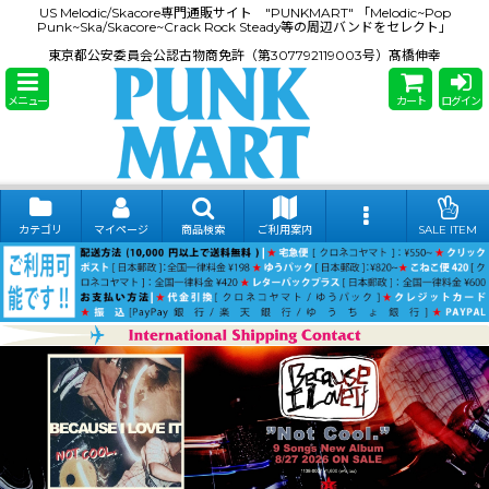
US Melodic/Skacore専門通販サイト "PUNKMART" 「Melodic~Pop
Punk~Ska/Skacore~Crack Rock Steady等の周辺バンドをセレクト」
東京都公安委員会公認古物商免許（第307792119003号）髙橋伸幸
メニュー
カート
ログイン
カテゴリ
マイページ
商品検索
ご利用案内
SALE ITEM