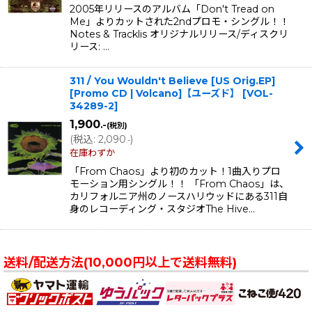
2005年リリースのアルバム「Don't Tread on
Me」よりカットされた2ndプロモ・シングル！！
Notes & Tracklis オリジナルリリース/ディスクリ
リース: …
311 / You Wouldn't Believe [US Orig.EP]
[Promo CD | Volcano]【ユーズド】
[
VOL-
34289-2
]
1,900
.-
(税別)
(
税込
:
2,090
)
.-
在庫わずか
「From Chaos」より初のカット！1曲入りプロ
モーション用シングル！！ 「From Chaos」は、
カリフォルニア州のノースハリウッドにある311自
身のレコーディング・スタジオThe Hive…
送料/配送方法(10,000円以上で送料無料)