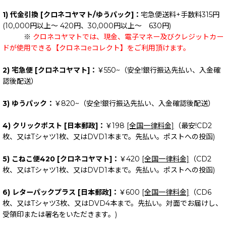
1) 代金引換 [クロネコヤマト/ゆうパック]：
宅急便送料+手数料315円
(10,000円以上～ 420円、30,000円以上～ 630円)
※
クロネコヤマトでは、現金、電子マネー及びクレジットカー
ドが使用できる【クロネコeコレクト】をご利用頂けます。
2) 宅急便 [クロネコヤマト]：
￥550~（安全!銀行振込先払い、入金確
認後配送）
3) ゆうパック：
￥820~（安全!銀行振込先払い、入金確認後配送）
4) クリックポスト [日本郵政]：
￥198
[全国一律料金]
（最安!CD2
枚、又はTシャツ1枚、又はDVD1本まで。先払い。ポストへの投函)
5) こねこ便420 [クロネコヤマト]：
￥420
[全国一律料金]
（CD2
枚、又はTシャツ1枚、又はDVD1本まで。先払い。ポストへの投函)
6) レターパックプラス [日本郵政]：
￥600
[全国一律料金]
（CD6
枚、又はTシャツ3枚、又はDVD4本まで。先払い。対面でお届けし、
受領印または署名をいただきます。)