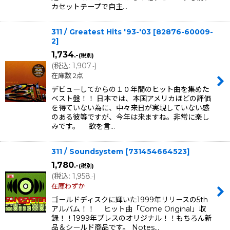
カセットテープで自主…
311 / Greatest Hits '93-'03
[
82876-60009-
2
]
1,734
.-
(税別)
(
税込
:
1,907
)
.-
在庫数 2点
デビューしてからの１０年間のヒット曲を集めた
ベスト盤！！ 日本では、本国アメリカほどの評価
を得ていない為に、中々来日が実現していない感
のある彼等ですが、今年は来ますね。非常に楽し
みです。 欲を言…
311 / Soundsystem
[
731454664523
]
1,780
.-
(税別)
(
税込
:
1,958
)
.-
在庫わずか
ゴールドディスクに輝いた1999年リリースの5th
アルバム！！ ヒット曲「Come Original」収
録！！1999年プレスのオリジナル！！もちろん新
品＆シールド商品です。 Notes…