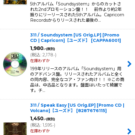
5thアルバム「Soundsystem」からのカットさ
れた2ndプロモーション盤！！ 前作より約2年
振りにリーリースされた5thアルバム。Capricorn
Recordsからりリースされた最後の…
311 / Soundsystem [US Orig.LP] [Promo
CD | Capricorn]【ユーズド】
[
CAPPA6001
]
1,980
.-
(税別)
(
税込
:
2,178
)
.-
在庫わずか
199年リリースのアルバム「Soundsystem」用
のアドバンス盤。リリースされたアルバムと全く
の同内容、完全なコア・ファン向け！！ ※この商
品は、中古品となります。盤面はいたって綺麗で
す。チ…
311 / Speak Easy [US Orig.EP] [Promo CD |
Volcano]【ユーズド】
[
8287676115
]
1,450
.-
(税別)
(
税込
:
1,595
)
.-
在庫わずか