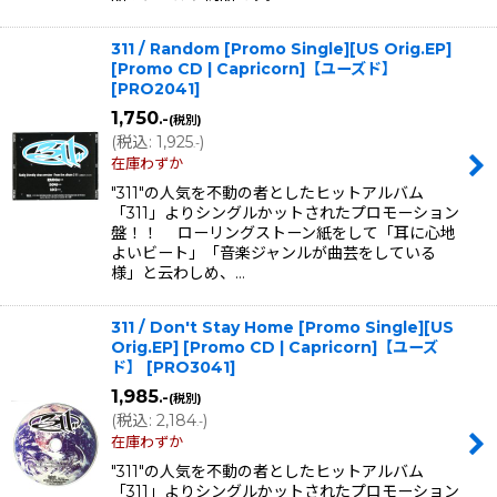
311 / Random [Promo Single][US Orig.EP]
[Promo CD | Capricorn]【ユーズド】
[
PRO2041
]
1,750
.-
(税別)
(
税込
:
1,925
)
.-
在庫わずか
"311"の人気を不動の者としたヒットアルバム
「311」よりシングルかットされたプロモーション
盤！！ ローリングストーン紙をして「耳に心地
よいビート」「音楽ジャンルが曲芸をしている
様」と云わしめ、…
311 / Don't Stay Home [Promo Single][US
Orig.EP] [Promo CD | Capricorn]【ユーズ
ド】
[
PRO3041
]
1,985
.-
(税別)
(
税込
:
2,184
)
.-
在庫わずか
"311"の人気を不動の者としたヒットアルバム
「311」よりシングルかットされたプロモーション