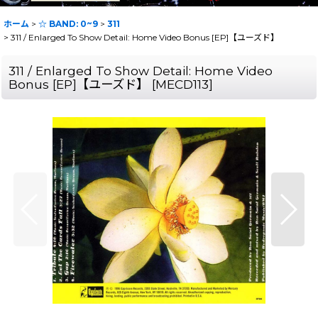
ホーム
>
☆ BAND: 0~9
>
311
>
311 / Enlarged To Show Detail: Home Video Bonus [EP]【ユーズド】
311 / Enlarged To Show Detail: Home Video
Bonus [EP]【ユーズド】
[
MECD113
]