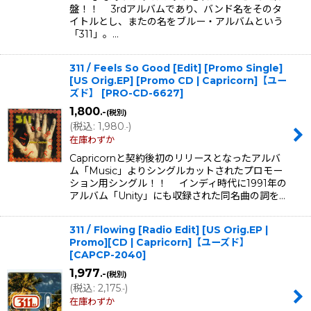
盤！！ 3rdアルバムであり、バンド名をそのタ
イトルとし、またの名をブルー・アルバムという
「311」。…
311 / Feels So Good [Edit] [Promo Single]
[US Orig.EP] [Promo CD | Capricorn]【ユー
ズド】
[
PRO-CD-6627
]
1,800
.-
(税別)
(
税込
:
1,980
)
.-
在庫わずか
Capricornと契約後初のリリースとなったアルバ
ム「Music」よりシングルカットされたプロモー
ション用シングル！！ インディ時代に1991年の
アルバム「Unity」にも収録された同名曲の詞を…
311 / Flowing [Radio Edit] [US Orig.EP |
Promo][CD | Capricorn]【ユーズド】
[
CAPCP-2040
]
1,977
.-
(税別)
(
税込
:
2,175
)
.-
在庫わずか