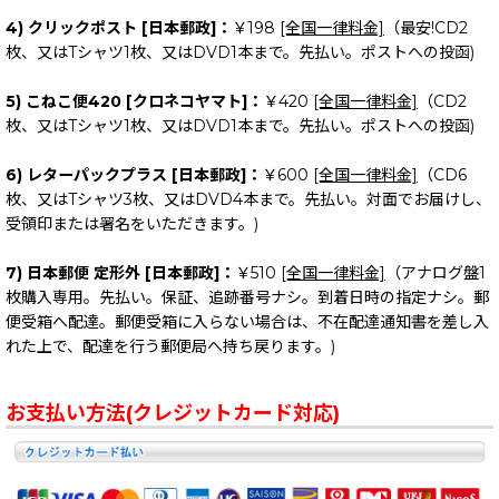
4) クリックポスト [日本郵政]：
￥198
[全国一律料金]
（最安!CD2
枚、又はTシャツ1枚、又はDVD1本まで。先払い。ポストへの投函)
5) こねこ便420 [クロネコヤマト]：
￥420
[全国一律料金]
（CD2
枚、又はTシャツ1枚、又はDVD1本まで。先払い。ポストへの投函)
6) レターパックプラス [日本郵政]：
￥600
[全国一律料金]
（CD6
枚、又はTシャツ3枚、又はDVD4本まで。先払い。対面でお届けし、
受領印または署名をいただきます。)
7) 日本郵便 定形外 [日本郵政]：
￥510
[全国一律料金]
（アナログ盤1
枚購入専用。先払い。保証、追跡番号ナシ。到着日時の指定ナシ。郵
便受箱へ配達。郵便受箱に入らない場合は、不在配達通知書を差し入
れた上で、配達を行う郵便局へ持ち戻ります。)
お支払い方法(クレジットカード対応)