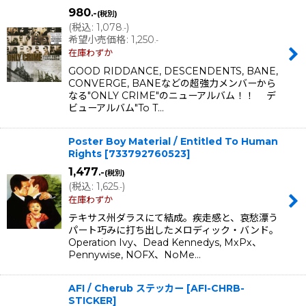
980
.-
(税別)
(
税込
:
1,078
)
.-
希望小売価格
:
1,250
.-
在庫わずか
GOOD RIDDANCE, DESCENDENTS, BANE,
CONVERGE, BANEなどの超強力メンバーから
なる"ONLY CRIME"のニューアルバム！！ デ
ビューアルバム"To T…
Poster Boy Material / Entitled To Human
Rights
[
733792760523
]
1,477
.-
(税別)
(
税込
:
1,625
)
.-
在庫わずか
テキサス州ダラスにて結成。疾走感と、哀愁漂う
パート巧みに打ち出したメロディック・バンド。
Operation Ivy、Dead Kennedys, MxPx、
Pennywise, NOFX、NoMe…
AFI / Cherub ステッカー
[
AFI-CHRB-
STICKER
]