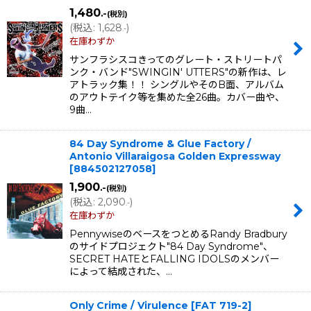
1,480
.-
(税別)
(
税込
:
1,628
)
.-
在庫わずか
サンフラシスコきってのグレート・ストリートパ
ンク・バンド"SWINGIN' UTTERS"の新作は、レ
アトラック集！！ シングルやそのB面、アルバム
のアウトテイク等を集めた全26曲。カバー曲や、
9曲…
84 Day Syndrome & Glue Factory /
Antonio Villaraigosa Golden Expressway
[
884502127058
]
1,900
.-
(税別)
(
税込
:
2,090
)
.-
在庫わずか
PennywiseのベースをつとめるRandy Bradbury
のサイドプロジェクト"84 Day Syndrome"、
SECRET HATEとFALLING IDOLSのメンバー
によって結成された、…
Only Crime / Virulence
[
FAT 719-2
]