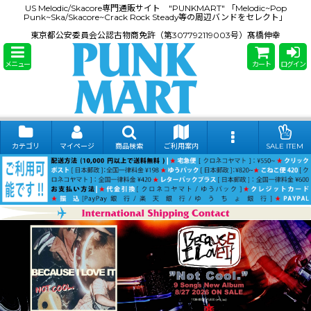
US Melodic/Skacore専門通販サイト "PUNKMART" 「Melodic~Pop
Punk~Ska/Skacore~Crack Rock Steady等の周辺バンドをセレクト」
東京都公安委員会公認古物商免許（第307792119003号）髙橋伸幸
メニュー
カート
ログイン
カテゴリ
マイページ
商品検索
ご利用案内
SALE ITEM