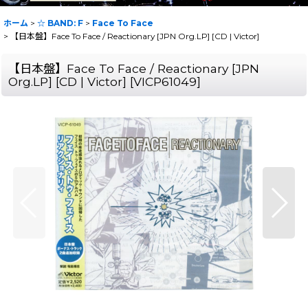
ホーム
>
☆ BAND: F
>
Face To Face
>
【日本盤】Face To Face / Reactionary [JPN Org.LP] [CD | Victor]
【日本盤】Face To Face / Reactionary [JPN
Org.LP] [CD | Victor]
[
VICP61049
]