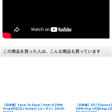
この商品を買った人は、こんな商品も買っています
【日本盤】Face To Face / Over It [JPN
【日本盤】311 / Flavors 
Orig.EP][CD | Victor]【ユーズド】
[
VICP-
[JPN Org. LP][Degi.