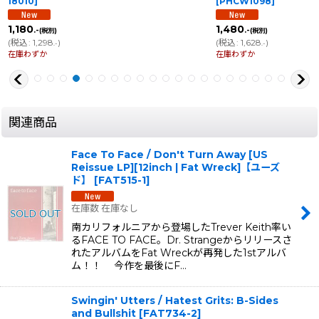
18010
]
[
PHCW1098
]
1,180
1,480
.-
.-
(税別)
(税別)
(
税込
:
1,298
)
(
税込
:
1,628
)
.-
.-
在庫わずか
在庫わずか
関連商品
Face To Face / Don't Turn Away [US
Reissue LP][12inch | Fat Wreck]【ユーズ
ド】
[
FAT515-1
]
在庫数 在庫なし
南カリフォルニアから登場したTrever Keith率い
るFACE TO FACE。Dr. Strangeからリリースさ
れたアルバムをFat Wreckが再発した1stアルバ
ム！！ 今作を最後にF…
Swingin' Utters / Hatest Grits: B-Sides
and Bullshit
[
FAT734-2
]