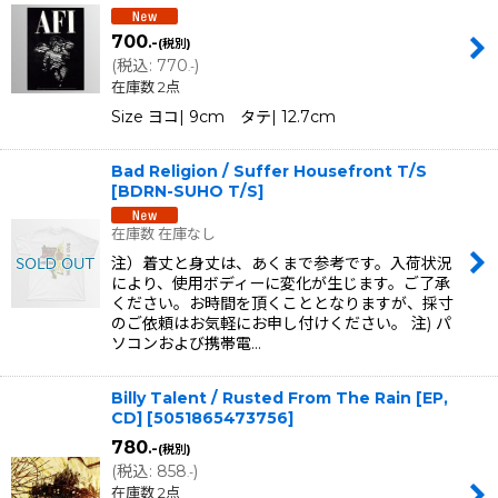
700
.-
(税別)
(
税込
:
770
)
.-
在庫数 2点
Size ヨコ| 9cm タテ| 12.7cm
Bad Religion / Suffer Housefront T/S
[
BDRN-SUHO T/S
]
在庫数 在庫なし
注）着丈と身丈は、あくまで参考です。入荷状況
により、使用ボディーに変化が生じます。ご了承
ください。お時間を頂くこととなりますが、採寸
のご依頼はお気軽にお申し付けください。 注) パ
ソコンおよび携帯電…
Billy Talent / Rusted From The Rain [EP,
CD]
[
5051865473756
]
780
.-
(税別)
(
税込
:
858
)
.-
在庫数 2点