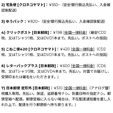
2) 宅急便 [クロネコヤマト]：
￥550~（安全!銀行振込先払い、入金確
認後配送）
3) ゆうパック：
￥820~（安全!銀行振込先払い、入金確認後配送）
4) クリックポスト [日本郵政]：
￥198
[全国一律料金]
（最安!CD2
枚、又はTシャツ1枚、又はDVD1本まで。先払い。ポストへの投函)
5) こねこ便420 [クロネコヤマト]：
￥420
[全国一律料金]
（CD2
枚、又はTシャツ1枚、又はDVD1本まで。先払い。ポストへの投函)
6) レターパックプラス [日本郵政]：
￥600
[全国一律料金]
（CD6
枚、又はTシャツ3枚、又はDVD4本まで。先払い。対面でお届けし、
受領印または署名をいただきます。)
7) 日本郵便 定形外 [日本郵政]：
￥510
[全国一律料金]
（アナログ盤1
枚購入専用。先払い。保証、追跡番号ナシ。到着日時の指定ナシ。郵
便受箱へ配達。郵便受箱に入らない場合は、不在配達通知書を差し入
れた上で、配達を行う郵便局へ持ち戻ります。)