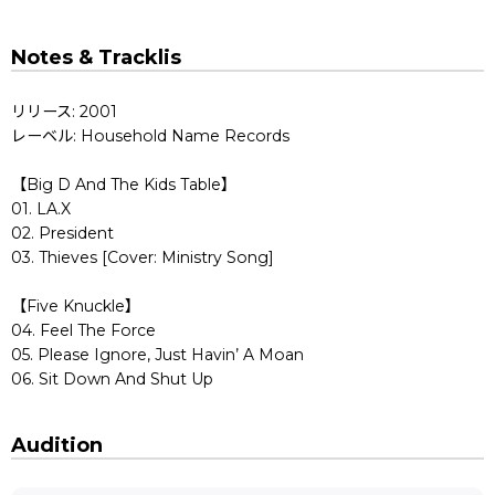
Notes & Tracklis
リリース: 2001
レーベル: Household Name Records
【Big D And The Kids Table】
01. LA.X
02. President
03. Thieves [Cover: Ministry Song]
【Five Knuckle】
04. Feel The Force
05. Please Ignore, Just Havin’ A Moan
06. Sit Down And Shut Up
Audition