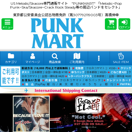
US Melodic/Skacore専門通販サイト "PUNKMART" 「Melodic~Pop
Punk~Ska/Skacore~Crack Rock Steady等の周辺バンドをセレクト」
東京都公安委員会公認古物商免許（第307792119003号）髙橋伸幸
メニュー
カート
ログイン
カテゴリ
マイページ
商品検索
ご利用案内
SALE ITEM