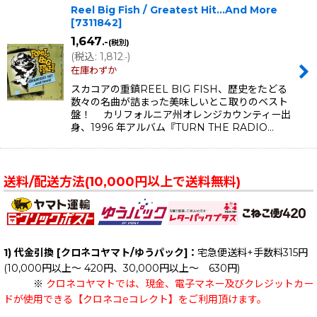
Reel Big Fish / Greatest Hit...And More
[
7311842
]
1,647
.-
(税別)
(
税込
:
1,812
)
.-
在庫わずか
スカコアの重鎮REEL BIG FISH、歴史をたどる
数々の名曲が詰まった美味しいとこ取りのベスト
盤！ カリフォルニア州オレンジカウンティー出
身、1996 年アルバム『TURN THE RADIO…
送料/配送方法(10,000円以上で送料無料)
1) 代金引換 [クロネコヤマト/ゆうパック]：
宅急便送料+手数料315円
(10,000円以上～ 420円、30,000円以上～ 630円)
※
クロネコヤマトでは、現金、電子マネー及びクレジットカー
ドが使用できる【クロネコeコレクト】をご利用頂けます。