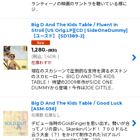
ランティーノの映画のサントラを聴いている様に
ジ…
Big D And The Kids Table / Fluent In
Stroll [US Orig.LP][CD | SideOneDummy]
【ユーズド】
[
SD1389-2
]
1,280
.-
(税別)
(
税込
:
1,408
)
.-
在庫わずか
現在のスカシーンで圧倒的な支持を誇るボストン
のスカヒーロー、BIG D AND THE KIDS
TABLE！ 待望の2009年作がSIDE ONE
DUMMYから登場！今作はJOE GITTLE…
Big D And The Kids Table / Good Luck
[
ASM-056
]
在庫数 在庫なし
デビュー当時のGoldFingerを思い出す。勢いが合
ってノリの良い、Skankinバンド！ ７００ドルと
云う大金（？）をかけて制作された1stアルバ