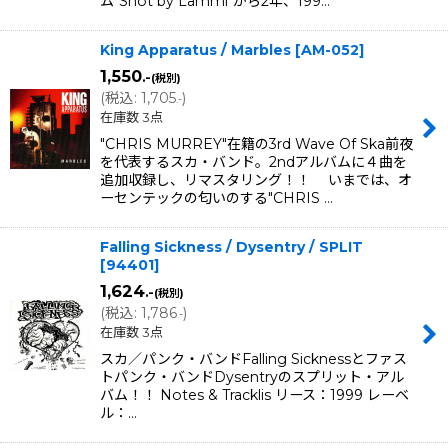
ム"Shot by Lammi"から2年、199…
King Apparatus / Marbles
[
AM-052
]
1,550
.-
(税別)
(
税込
:
1,705
)
.-
在庫数 3点
"CHRIS MURREY"在籍の3rd Wave Of Ska前夜
を代表するスカ・バンド。2ndアルバムに４曲を
追加収録し、リマスタリング！！ いまでは、オ
ーセンテックの匂いのする"CHRIS …
Falling Sickness / Dysentry / SPLIT
[
94401
]
1,624
.-
(税別)
(
税込
:
1,786
)
.-
在庫数 3点
スカ／パンク・バンドFalling Sicknessとファス
トパンク・バンドDysentryのスプリット・アル
バム！！ Notes & Tracklis リース：1999 レーベ
ル：…