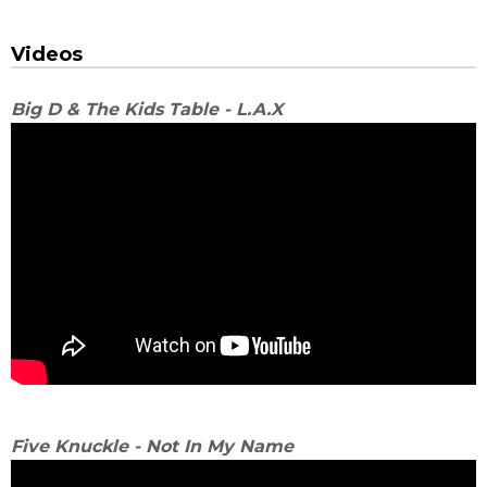
Videos
Big D & The Kids Table - L.A.X
Five Knuckle - Not In My Name