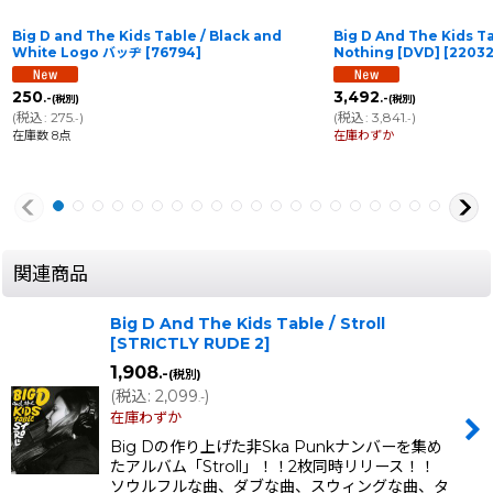
Big D and The Kids Table / Black and
Big D And The Kids Ta
White Logo バッヂ
[
76794
]
Nothing [DVD]
[
2203
250
3,492
.-
.-
(税別)
(税別)
(
税込
:
275
)
(
税込
:
3,841
)
.-
.-
在庫数 8点
在庫わずか
関連商品
Big D And The Kids Table / Stroll
[
STRICTLY RUDE 2
]
1,908
.-
(税別)
(
税込
:
2,099
)
.-
在庫わずか
Big Dの作り上げた非Ska Punkナンバーを集め
たアルバム「Stroll」！！2枚同時リリース！！
ソウルフルな曲、ダブな曲、スウィングな曲、タ