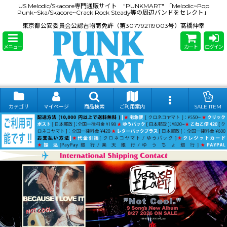
US Melodic/Skacore専門通販サイト "PUNKMART" 「Melodic~Pop
Punk~Ska/Skacore~Crack Rock Steady等の周辺バンドをセレクト」
東京都公安委員会公認古物商免許（第307792119003号）髙橋伸幸
メニュー
カート
ログイン
カテゴリ
マイページ
商品検索
ご利用案内
SALE ITEM