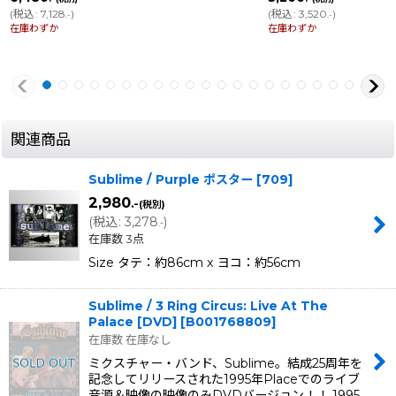
(
税込
:
7,128
)
(
税込
:
3,520
)
.-
.-
在庫わずか
在庫わずか
関連商品
Sublime / Purple ポスター
[
709
]
2,980
.-
(税別)
(
税込
:
3,278
)
.-
在庫数 3点
Size タテ：約86cm x ヨコ：約56cm
Sublime / 3 Ring Circus: Live At The
Palace [DVD]
[
B001768809
]
在庫数 在庫なし
ミクスチャー・バンド、Sublime。結成25周年を
記念してリリースされた1995年Placeでのライブ
音源＆映像の映像のみDVDバージョン！！ 1995