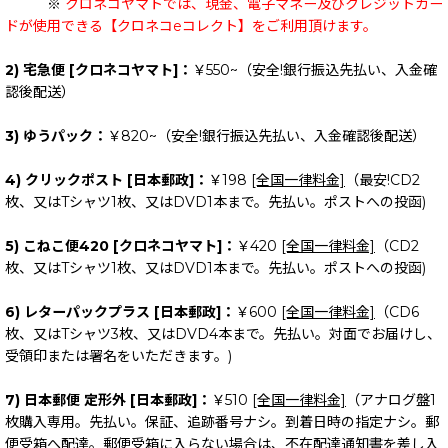
※
クロネコヤマトでは、現金、電子マネー及びクレジットカー
ドが使用できる【クロネコeコレクト】をご利用頂けます。
2) 宅急便 [クロネコヤマト]：
￥550~（安全!銀行振込先払い、入金確
認後配送）
3) ゆうパック：
￥820~（安全!銀行振込先払い、入金確認後配送）
4) クリックポスト [日本郵政]：
￥198
[全国一律料金]
（最安!CD2
枚、又はTシャツ1枚、又はDVD1本まで。先払い。ポストへの投函)
5) こねこ便420 [クロネコヤマト]：
￥420
[全国一律料金]
（CD2
枚、又はTシャツ1枚、又はDVD1本まで。先払い。ポストへの投函)
6) レターパックプラス [日本郵政]：
￥600
[全国一律料金]
（CD6
枚、又はTシャツ3枚、又はDVD4本まで。先払い。対面でお届けし、
受領印または署名をいただきます。)
7) 日本郵便 定形外 [日本郵政]：
￥510
[全国一律料金]
（アナログ盤1
枚購入専用。先払い。保証、追跡番号ナシ。到着日時の指定ナシ。郵
便受箱へ配達。郵便受箱に入らない場合は、不在配達通知書を差し入