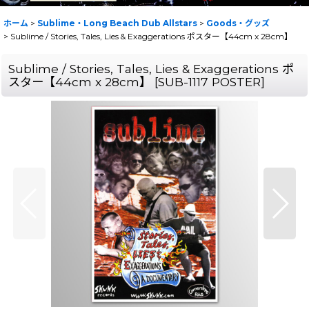
ホーム
>
Sublime・Long Beach Dub Allstars
>
Goods・グッズ
>
Sublime / Stories, Tales, Lies & Exaggerations ポスター【44cm x 28cm】
Sublime / Stories, Tales, Lies & Exaggerations ポ
スター【44cm x 28cm】
[
SUB-1117 POSTER
]