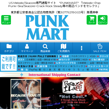
US Melodic/Skacore専門通販サイト "PUNKMART" 「Melodic~Pop
Punk~Ska/Skacore~Crack Rock Steady等の周辺バンドをセレクト」
東京都公安委員会公認古物商免許（第307792119003号）髙橋伸幸
メニュー
カート
ログイン
カテゴリ
マイページ
商品検索
ご利用案内
SALE ITEM