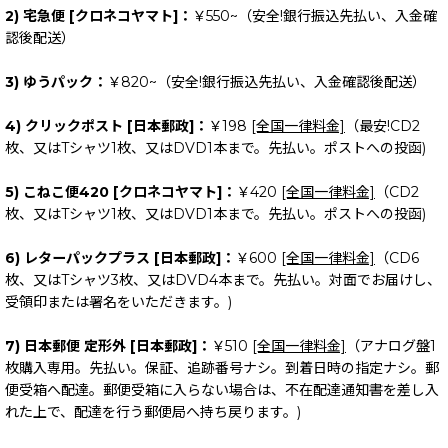
2) 宅急便 [クロネコヤマト]：
￥550~（安全!銀行振込先払い、入金確
認後配送）
3) ゆうパック：
￥820~（安全!銀行振込先払い、入金確認後配送）
4) クリックポスト [日本郵政]：
￥198
[全国一律料金]
（最安!CD2
枚、又はTシャツ1枚、又はDVD1本まで。先払い。ポストへの投函)
5) こねこ便420 [クロネコヤマト]：
￥420
[全国一律料金]
（CD2
枚、又はTシャツ1枚、又はDVD1本まで。先払い。ポストへの投函)
6) レターパックプラス [日本郵政]：
￥600
[全国一律料金]
（CD6
枚、又はTシャツ3枚、又はDVD4本まで。先払い。対面でお届けし、
受領印または署名をいただきます。)
7) 日本郵便 定形外 [日本郵政]：
￥510
[全国一律料金]
（アナログ盤1
枚購入専用。先払い。保証、追跡番号ナシ。到着日時の指定ナシ。郵
便受箱へ配達。郵便受箱に入らない場合は、不在配達通知書を差し入
れた上で、配達を行う郵便局へ持ち戻ります。)