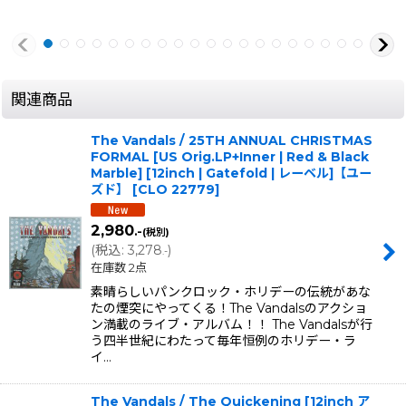
関連商品
The Vandals / 25TH ANNUAL CHRISTMAS
FORMAL [US Orig.LP+Inner | Red & Black
Marble] [12inch | Gatefold | レーベル]【ユー
ズド】
[
CLO 22779
]
2,980
.-
(税別)
(
税込
:
3,278
)
.-
在庫数 2点
素晴らしいパンクロック・ホリデーの伝統があな
たの煙突にやってくる！The Vandalsのアクショ
ン満載のライブ・アルバム！！ The Vandalsが行
う四半世紀にわたって毎年恒例のホリデー・ラ
イ…
The Vandals / The Quickening [12inch ア