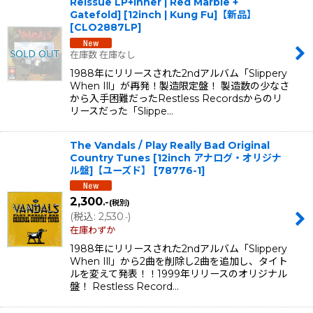
Reissue LP+Inner | Red Marble +
Gatefold] [12inch | Kung Fu]【新品】
[
CLO2887LP
]
在庫数 在庫なし
1988年にリリースされた2ndアルバム「Slippery
When Ill」が再発！製造限定盤！ 製造数の少なさ
から入手困難だったRestless Recordsからのリ
リースだった「Slippe…
The Vandals / Play Really Bad Original
Country Tunes [12inch アナログ・オリジナ
ル盤]【ユーズド】
[
78776-1
]
2,300
.-
(税別)
(
税込
:
2,530
)
.-
在庫わずか
1988年にリリースされた2ndアルバム「Slippery
When Ill」から2曲を削除し2曲を追加し、タイト
ルを変えて発表！！1999年リリースのオリジナル
盤！ Restless Record…