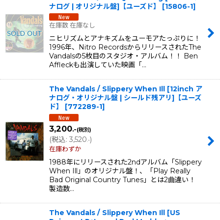
ナログ | オリジナル盤]【ユーズド】
[
15806-1
]
在庫数 在庫なし
ニヒリズムとアナキズムをユーモアたっぷりに！
1996年、Nitro RecordsからリリースされたThe
Vandalsの5枚目のスタジオ・アルバム！！ Ben
Affleckも出演していた映画「…
The Vandals / Slippery When Ill [12inch ア
ナログ・オリジナル盤 | シールド残アリ]【ユーズ
ド】
[
772289-1
]
3,200
.-
(税別)
(
税込
:
3,520
)
.-
在庫わずか
1988年にリリースされた2ndアルバム「Slippery
When Ill」のオリジナル盤！、「Play Really
Bad Original Country Tunes」とは2曲違い！
製造数…
The Vandals / Slippery When Ill [US