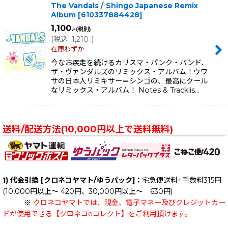
The Vandals / Shingo Japanese Remix
Album
[
610337884428
]
1,100
.-
(税別)
(
税込
:
1,210
)
.-
在庫わずか
今なお疾走を続けるカリスマ・パンク・バンド、
ザ・ヴァンダルズのリミックス・アルバム！ウワ
サの日本人リミキサー＝シンゴの、最高にクール
なリミックス・アルバム！ Notes & Tracklis…
送料/配送方法(10,000円以上で送料無料)
1) 代金引換 [クロネコヤマト/ゆうパック]：
宅急便送料+手数料315円
(10,000円以上～ 420円、30,000円以上～ 630円)
※
クロネコヤマトでは、現金、電子マネー及びクレジットカー
ドが使用できる【クロネコeコレクト】をご利用頂けます。