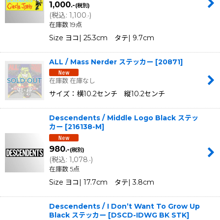
1,000
.-
(税別)
(
税込
:
1,100
)
.-
在庫数 19点
Size ヨコ| 25.3cm タテ| 9.7cm
ALL / Mass Nerder ステッカー
[
20871
]
在庫数 在庫なし
サイズ：横10.2センチ 縦10.2センチ
Descendents / Middle Logo Black ステッ
カー
[
216138-M
]
980
.-
(税別)
(
税込
:
1,078
)
.-
在庫数 5点
Size ヨコ| 17.7cm タテ| 3.8cm
Descendents / I Don’t Want To Grow Up
Black ステッカー
[
DSCD-IDWG BK STK
]