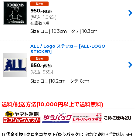
950
.-
(税別)
(
税込
:
1,045
)
.-
在庫数 7点
Size ヨコ| 10.3cm タテ| 10.3cm
ALL / Logo ステッカー
[
ALL-LOGO
STICKER
]
850
.-
(税別)
(
税込
:
935
)
.-
Size ヨコ|10.2cm タテ|6cm
送料/配送方法(10,000円以上で送料無料)
1) 代金引換 [クロネコヤマト/ゆうパック]：
宅急便送料+手数料315円