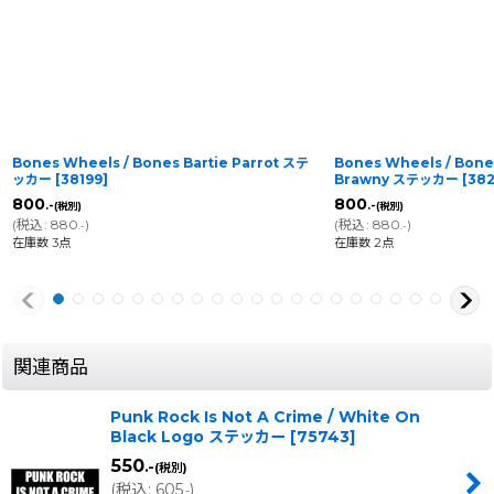
Bones Wheels / Bones Bartie Parrot ステ
Bones Wheels / Bon
ッカー
[
38199
]
Brawny ステッカー
[
38
800
800
.-
.-
(税別)
(税別)
(
税込
:
880
)
(
税込
:
880
)
.-
.-
在庫数 3点
在庫数 2点
関連商品
Punk Rock Is Not A Crime / White On
Black Logo ステッカー
[
75743
]
550
.-
(税別)
(
税込
:
605
)
.-