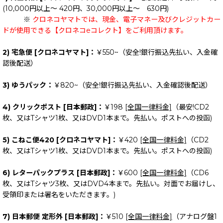
(10,000円以上～ 420円、30,000円以上～ 630円)
※
クロネコヤマトでは、現金、電子マネー及びクレジットカー
ドが使用できる【クロネコeコレクト】をご利用頂けます。
2) 宅急便 [クロネコヤマト]：
￥550~（安全!銀行振込先払い、入金確
認後配送）
3) ゆうパック：
￥820~（安全!銀行振込先払い、入金確認後配送）
4) クリックポスト [日本郵政]：
￥198
[全国一律料金]
（最安!CD2
枚、又はTシャツ1枚、又はDVD1本まで。先払い。ポストへの投函)
5) こねこ便420 [クロネコヤマト]：
￥420
[全国一律料金]
（CD2
枚、又はTシャツ1枚、又はDVD1本まで。先払い。ポストへの投函)
6) レターパックプラス [日本郵政]：
￥600
[全国一律料金]
（CD6
枚、又はTシャツ3枚、又はDVD4本まで。先払い。対面でお届けし、
受領印または署名をいただきます。)
7) 日本郵便 定形外 [日本郵政]：
￥510
[全国一律料金]
（アナログ盤1