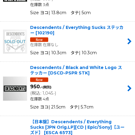
在庫数 3点
Size ヨコ| 13.8cm タテ| 5cm
Descendents / Everything Sucks ステッカ
ー
[
102190
]
在庫数 在庫なし
Size ヨコ| 10.3cm タテ| 10.3cm
Descendents / Black and White Logo ス
テッカー
[
DSCD-PSPR STK
]
950
.-
(税別)
(
税込
:
1,045
)
.-
在庫数 4点
Size ヨコ| 21.5cm タテ| 5.7cm
【日本盤】Descendents / Everything
Sucks [JPN Orig.LP][CD | Epic/Sony]【ユー
ズド】
[
ESCA 6573
]