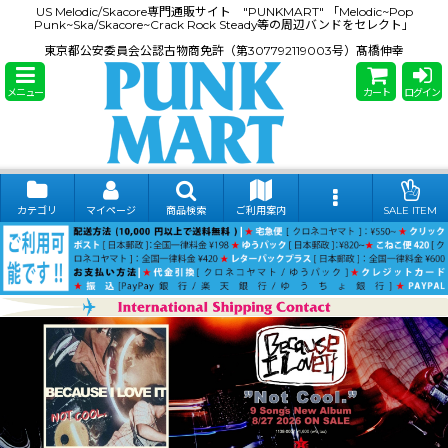
US Melodic/Skacore専門通販サイト "PUNKMART" 「Melodic~Pop
Punk~Ska/Skacore~Crack Rock Steady等の周辺バンドをセレクト」
東京都公安委員会公認古物商免許（第307792119003号）髙橋伸幸
メニュー
カート
ログイン
カテゴリ
マイページ
商品検索
ご利用案内
SALE ITEM