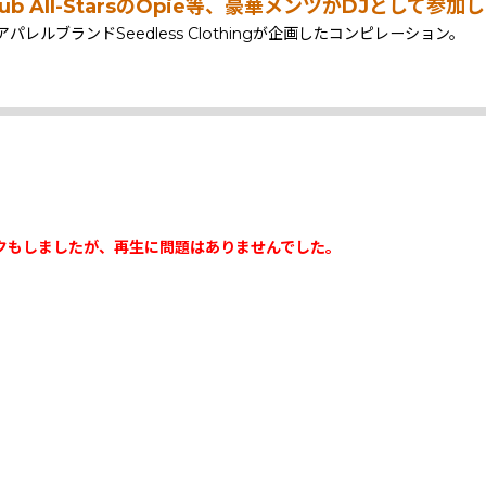
each Dub All-StarsのOpie等、豪華メンツがDJと
ブランドSeedless Clothingが企画したコンピレーション。
クもしましたが、再生に問題はありませんでした。