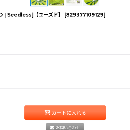
P][CD | Seedless]【ユーズド】
[
829377109129
]
カートに入れる
お問い合わせ