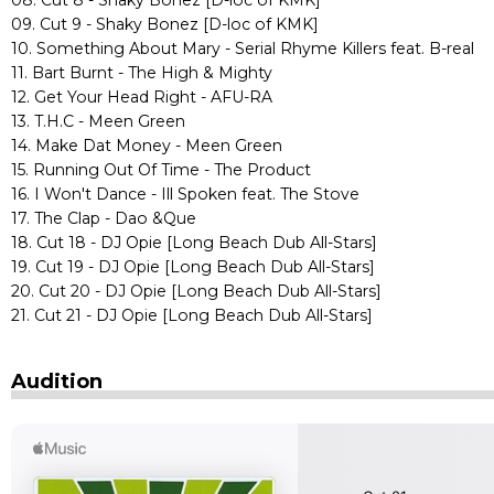
08. Cut 8 - Shaky Bonez [D-loc of KMK]
09. Cut 9 - Shaky Bonez [D-loc of KMK]
10. Something About Mary - Serial Rhyme Killers feat. B-real
11. Bart Burnt - The High & Mighty
12. Get Your Head Right - AFU-RA
13. T.H.C - Meen Green
14. Make Dat Money - Meen Green
15. Running Out Of Time - The Product
16. I Won't Dance - Ill Spoken feat. The Stove
17. The Clap - Dao &Que
18. Cut 18 - DJ Opie [Long Beach Dub All-Stars]
19. Cut 19 - DJ Opie [Long Beach Dub All-Stars]
20. Cut 20 - DJ Opie [Long Beach Dub All-Stars]
21. Cut 21 - DJ Opie [Long Beach Dub All-Stars]
Audition