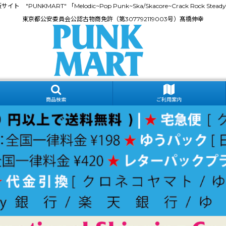
門通販サイト "PUNKMART" 「Melodic~Pop Punk~Ska/Skacore~Crack Rock
東京都公安委員会公認古物商免許（第307792119003号）髙橋伸幸
商品検索
ご利用案内