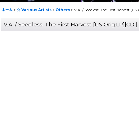
ホーム
>
☆ Various Artists
>
Others
>
V.A. / Seedless: The First Harvest 
V.A. / Seedless: The First Harvest [US Orig.LP]